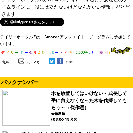
イムラインに「役には立たないけどなんかいい情報」がとど
きます！
デイリーポータルZは、Amazonアソシエイト・プログラムに参加して
います。
デ
イ
リ
ー
ポ
ー
タ
ル
Z
を
サ
ポ
ー
ト
す
る
(
1,000円
/
月
税
別
)
無料
メルマガ
SNS!
バックナンバー
木を放置してはいけない～成長して
手に負えなくなった木を伐採しても
らう～（傑作選）
安藤昌教
(08.06 18:00)