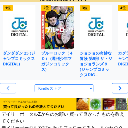
1位
2位
3位
4位
ダンダダン 25 (ジ
ブルーロック（４
ジョジョの奇妙な
カグラ
ャンプコミックス
０） (週刊少年マ
冒険 第9部 ザ・ジ
ャン
DIGITAL)
ガジンコミック
ョジョランズ 9
DIGI
ス)
(ジャンプコミッ
クスDIG…
デイリーポータルZからのお願い 買って良かったものを教え
てください
デイリーポータルZのTwitterをフォローすると、あなたのタ