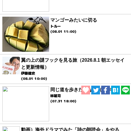
マンゴーみたいに切る
トルー
(08.01 11:00)
翼の上の謎フックを見る旅（2026.8.1 朝エッセイ
と更新情報）
伊藤健史
(08.01 10:00)
同じ道を歩きたくない（傑作選）
林雄司
(07.31 18:00)
動画）海外ドラマでみた「詩の朗読会」をやる