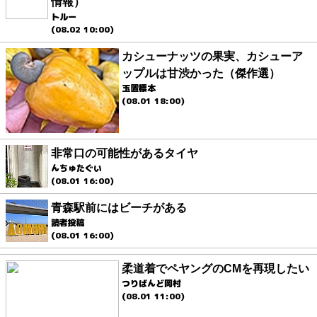
情報）
トルー
(08.02 10:00)
カシューナッツの果実、カシューア
ップルは甘渋かった（傑作選）
玉置標本
(08.01 18:00)
非常口の可能性があるタイヤ
んちゅたぐい
(08.01 16:00)
青森駅前にはビーチがある
読者投稿
(08.01 16:00)
柔道着でペヤングのCMを再現したい
つりばんど岡村
(08.01 11:00)