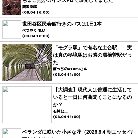
ちょこ煎がカインズPBで販売してました
読者投稿
(08.04 16:00)
世田谷区民会館行きのバスは1日1本
べつやく れい
(08.04 16:00)
「モグラ駅」で有名な土合駅……実
は真の秘境駅はお隣の湯檜曽駅だっ
た
ぼっちのazumiさん
(08.04 11:00)
【大調査】現代人は普通に生活して
いると一日に何曲聞くことになるの
か？
石井公二
(08.04 11:00)
ベランダに咲いた小さな花（2026.8.4 朝エッセイ/