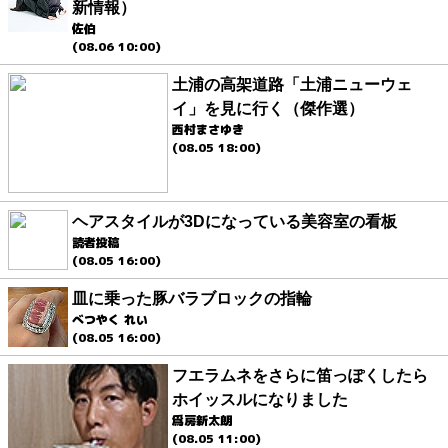
新情報）
佐伯
(08.06 10:00)
土浦の高架道路「土浦ニューウェ
イ」を見に行く（傑作選）
西村まさゆき
(08.05 18:00)
ヘアスタイルが3Dになっている美容室の看板
読者投稿
(08.05 16:00)
皿に乗った豚バラブロックの指輪
べつやく れい
(08.05 16:00)
フエラムネをさらに笛っぽくしたら
ホイッスルになりました
爲房新太朗
(08.05 11:00)