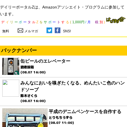
デイリーポータルZは、Amazonアソシエイト・プログラムに参加して
います。
デ
イ
リ
ー
ポ
ー
タ
ル
Z
を
サ
ポ
ー
ト
す
る
(
1,000円
/
月
税
別
)
無料
メルマガ
SNS!
バックナンバー
缶ビールのエレベーター
読者投稿
(08.07 16:00)
みんなにおいを嗅ぎたくなる、めんたいこ色のハン
ドソープ
鈴木さくら
(08.07 16:00)
平成のデニムペンケースを自作する
とりもちうずら
(08.07 11:00)