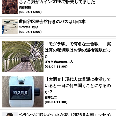
ちょこ煎がカインズPBで販売してました
読者投稿
(08.04 16:00)
世田谷区民会館行きのバスは1日1本
べつやく れい
(08.04 16:00)
「モグラ駅」で有名な土合駅……実
は真の秘境駅はお隣の湯檜曽駅だっ
た
ぼっちのazumiさん
(08.04 11:00)
【大調査】現代人は普通に生活して
いると一日に何曲聞くことになるの
か？
石井公二
(08.04 11:00)
ベランダに咲いた小さな花（2026.8.4 朝エッセイ/