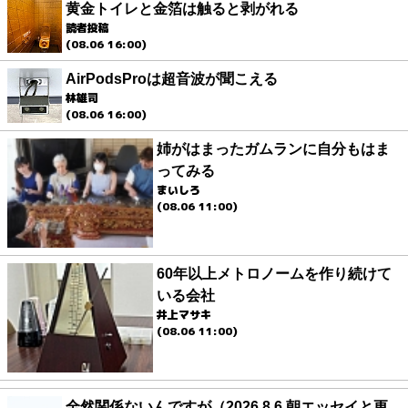
黄金トイレと金箔は触ると剥がれる
読者投稿
(08.06 16:00)
AirPodsProは超音波が聞こえる
林雄司
(08.06 16:00)
姉がはまったガムランに自分もはま
ってみる
まいしろ
(08.06 11:00)
60年以上メトロノームを作り続けて
いる会社
井上マサキ
(08.06 11:00)
全然関係ないんですが（2026.8.6 朝エッセイと更