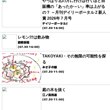
やっぱり北の方に行けば行くほど自
販機の「あったか～い」率は上がる
の？ ～月刊デイリーポータルＺ新人
賞 2026年７月号
デイリーポータルZ
(07.30 16:00)
レモン汁は飲み物
読者投稿
(07.30 16:00)
TAKOYAKI・その無限の可能性を探
る
みさ子の娘
(07.30 11:00)
庭の木を抜く
江ノ島茂道
(07.30 11:00)