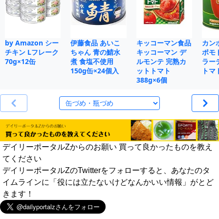
by Amazon シー
伊藤食品 あいこ
キッコーマン食品
カン
チキン Lフレーク
ちゃん 青の鯖水
キッコーマン デ
ポモ
70g×12缶
煮 食塩不使用
ルモンテ 完熟カ
ラー
150g缶×24個入
ットトマト
トマト
388g×6個
デイリーポータルZからのお願い 買って良かったものを教え
てください
デイリーポータルZのTwitterをフォローすると、あなたのタ
イムラインに「役には立たないけどなんかいい情報」がとど
きます！