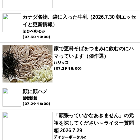
カナダ名物、袋に入った牛乳（2026.7.30 朝エッセ
イと更新情報）
ほりべのぞみ
(07.30 10:00)
家で更科そばをつまみに飲むのにハ
マっています（傑作選）
パリッコ
(07.29 18:00)
顔に顔ハメ
読者投稿
(07.29 16:00)
「頑張っていかなあきません」の元
祖を探してください～ライター質問
箱 2026.7.29
デイリーポータルZ