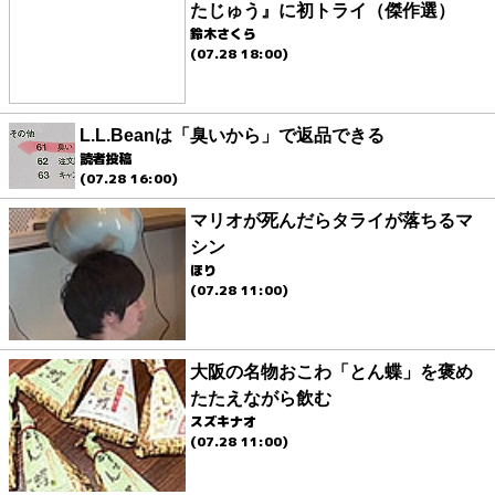
たじゅう』に初トライ（傑作選）
鈴木さくら
(07.28 18:00)
L.L.Beanは「臭いから」で返品できる
読者投稿
(07.28 16:00)
マリオが死んだらタライが落ちるマ
シン
ほり
(07.28 11:00)
大阪の名物おこわ「とん蝶」を褒め
たたえながら飲む
スズキナオ
(07.28 11:00)