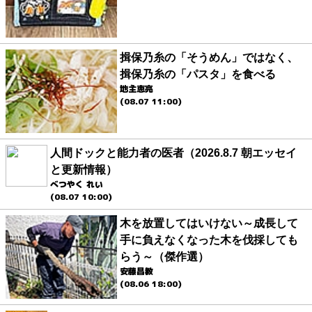
揖保乃糸の「そうめん」ではなく、
揖保乃糸の「パスタ」を食べる
地主恵亮
(08.07 11:00)
人間ドックと能力者の医者（2026.8.7 朝エッセイ
と更新情報）
べつやく れい
(08.07 10:00)
木を放置してはいけない～成長して
手に負えなくなった木を伐採しても
らう～（傑作選）
安藤昌教
(08.06 18:00)