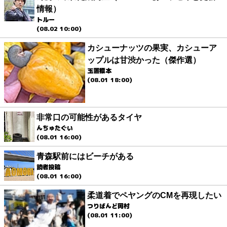
情報）
トルー
(08.02 10:00)
カシューナッツの果実、カシューア
ップルは甘渋かった（傑作選）
玉置標本
(08.01 18:00)
非常口の可能性があるタイヤ
んちゅたぐい
(08.01 16:00)
青森駅前にはビーチがある
読者投稿
(08.01 16:00)
柔道着でペヤングのCMを再現したい
つりばんど岡村
(08.01 11:00)