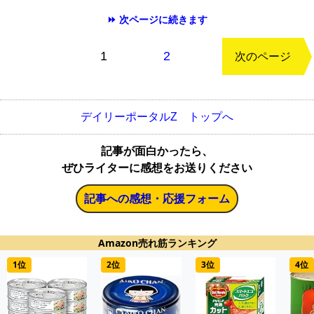
⏩ 次ページに続きます
もどる
1
2
次のページ
デイリーポータルZ トップへ
記事が面白かったら、
ぜひライターに感想をお送りください
記事への感想・応援フォーム
Amazon売れ筋ランキング
1位
2位
3位
4位