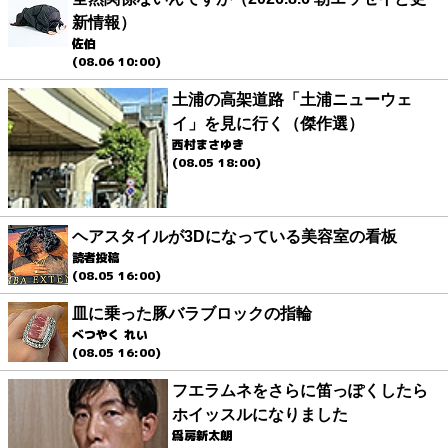
新情報）
佐伯
(08.06 10:00)
土浦の高架道路「土浦ニューウェ
イ」を見に行く（傑作選）
西村まさゆき
(08.05 18:00)
ヘアスタイルが3Dになっている美容室の看板
読者投稿
(08.05 16:00)
皿に乗った豚バラブロックの指輪
べつやく れい
(08.05 16:00)
フエラムネをさらに笛っぽくしたら
ホイッスルになりました
爲房新太朗