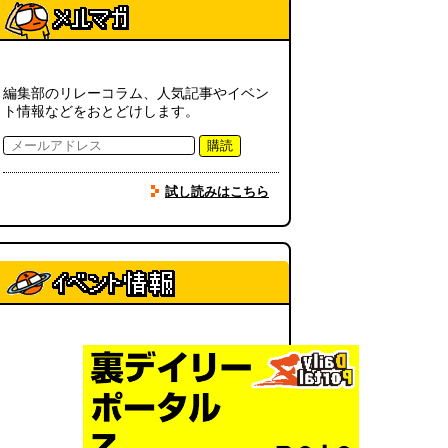
(08.02 10:00)
カシューナッツの果実、カシュー
アップルは甘渋かった（傑作選）
編集部のリレーコラム、人気記事やイベン
(玉置標本)
(08.01 18:00)
ト情報などをおとどけします。
購読
非常口の可能性があるタイヤ
(ん
ちゅたぐい)
(08.01 16:00)
試し読みはこちら
青森駅前にはビーチがある
(読者
投稿)
(08.01 16:00)
柔道着でペヤングのCMを再現し
たい
(つりばんど岡村)
(08.01
11:00)
マンゴーみたいに切る
(トルー)
(08.01 11:00)