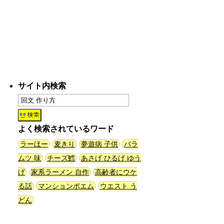
～チャーハン部活動報告（傑作
選）
(江ノ島茂道)
(08.04 18:00)
ちょこ煎がカインズPBで販売し
てました
(読者投稿)
(08.04 16:00)
世田谷区民会館行きのバスは1日
サイト内検索
1本
(べつやく れい)
(08.04 16:00)
「モグラ駅」で有名な土合駅……
よく検索されているワード
実は真の秘境駅はお隣の湯檜曽駅
だった
(ぼっちのazumiさん)
ラーほー
麦きり
夢遊病 子供
バラ
(08.04 11:00)
ムツ 味
チーズ鱈
あさげ ひるげ ゆう
げ
家系ラーメン 自作
高齢者にウケ
【大調査】現代人は普通に生活し
る話
マンションポエム
ウエスト う
ていると一日に何曲聞くことにな
るのか？
(石井公二)
どん
(08.04 11:00)