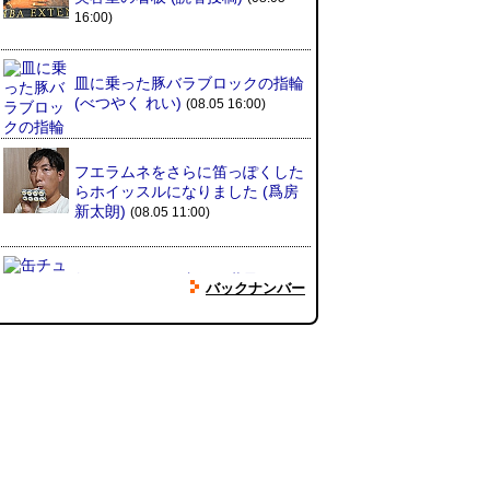
16:00)
皿に乗った豚バラブロックの指輪
(べつやく れい)
(08.05 16:00)
フエラムネをさらに笛っぽくした
らホイッスルになりました
(爲房
新太朗)
(08.05 11:00)
缶チューハイの内側の世界
(パリ
バックナンバー
ッコ)
(08.05 11:00)
台湾のおめでたすぎる折り紙の本
（2026.08.05 朝エッセイと更新
情報）
(唐沢むぎこ)
(08.05 10:00)
大きな唐揚げが乗ったチャーハン