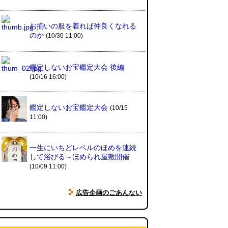
ミンティアで汗がおさえられるの
お揃いの服を着れば仲良くなれる
は本当か
(べつやく れい)
(08.03
のか
(10/30 11:00)
11:00)
鑑定しないお宝鑑定大会 後編
eco小（2026.8.3 朝エッセイと更
(10/16 16:00)
新情報）
(ほり)
(08.03 10:00)
鑑定しないお宝鑑定大会
(10/15
夏の良さ、庭の木を抜く、AIっぽ
11:00)
さ・7/25～31 のデイリーポータ
ルZダイジェスト
(デイリーポー
タルZ)
(08.02 11:00)
一生にいちどレベルのほめを連続
して浴びる～ほめられ屋敷開催
(10/09 11:00)
おもしろいって言われたい 第1回
(林雄司)
(08.02 11:00)
広告企画のごあんない
冷房の壊れた焼肉屋（2026.8.2
朝エッセイと更新情報）
(トルー)