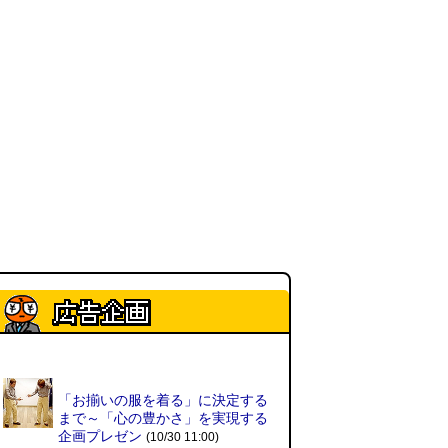
ベランダに咲いた小さな花
（2026.8.4 朝エッセイ/西村まさ
ゆき）
(西村まさゆき)
(08.04
10:00)
SDカードのケチャップ和え / う
っかりデイリー 2026年8月1日号
(デイリーポータルZ)
(08.03 17:00)
現役、コスモスの自販機
(読者投
稿)
(08.03 16:00)
取り残された木
(ほり)
(08.03
16:00)
「入力中…」の動きを対面の会話
「お揃いの服を着る」に決定する
で表現したい
(んちゅたぐい)
まで～「心の豊かさ」を実現する
(08.03 11:00)
企画プレゼン
(10/30 11:00)