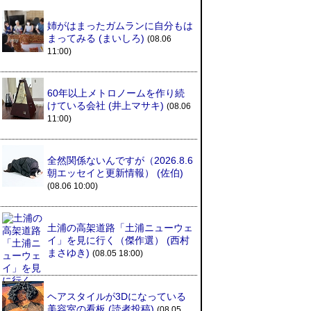
姉がはまったガムランに自分もは
まってみる
(まいしろ)
(08.06
11:00)
60年以上メトロノームを作り続
けている会社
(井上マサキ)
(08.06
11:00)
全然関係ないんですが（2026.8.6
朝エッセイと更新情報）
(佐伯)
(08.06 10:00)
土浦の高架道路「土浦ニューウェ
イ」を見に行く（傑作選）
(西村
まさゆき)
(08.05 18:00)
ヘアスタイルが3Dになっている
美容室の看板
(読者投稿)
(08.05