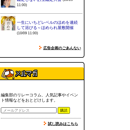
11:00)
ちょこ煎がカインズPBで販売し
てました
(読者投稿)
()
一生にいちどレベルのほめを連続
して浴びる～ほめられ屋敷開催
(10/09 11:00)
世田谷区民会館行きのバスは1日
1本
(べつやく れい)
()
広告企画のごあんない
「モグラ駅」で有名な土合駅……
実は真の秘境駅はお隣の湯檜曽駅
だった
(ぼっちのazumiさん)
()
【大調査】現代人は普通に生活し
編集部のリレーコラム、人気記事やイベン
ていると一日に何曲聞くことにな
ト情報などをおとどけします。
るのか？
(石井公二)
()
購読
ベランダに咲いた小さな花
試し読みはこちら
（2026.8.4 朝エッセイ/西村まさ