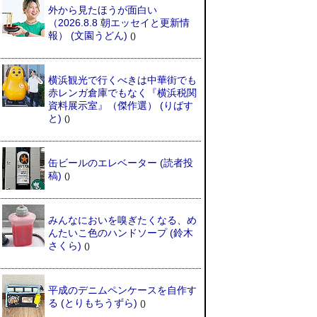
外から見たほうが面白い
（2026.8.8 朝エッセイと更新情
報）
(文園うどん)
()
横浜観光で行くべきは中華街でも
赤レンガ倉庫でもなく『横浜税関
資料展示室』（傑作選）
(りばす
と)
()
缶ビールのエレベーター
(読者投
稿)
()
みんなにおいを嗅ぎたくなる、め
んたいこ色のハンドソープ
(鈴木
さくら)
()
平成のデニムペンケースを自作す
る
(とりもちうずら)
()