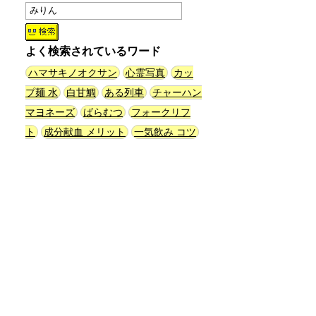
(林雄司)
()
姉がはまったガムランに自分もは
よく検索されているワード
まってみる
(まいしろ)
()
ハマサキノオクサン
心霊写真
カッ
プ麺 水
白甘鯛
ある列車
チャーハン
60年以上メトロノームを作り続
マヨネーズ
ばらむつ
フォークリフ
けている会社
(井上マサキ)
()
ト
成分献血 メリット
一気飲み コツ
全然関係ないんですが（2026.8.6
朝エッセイと更新情報）
(佐伯)
()
土浦の高架道路「土浦ニューウェ
イ」を見に行く（傑作選）
(西村
まさゆき)
()
ヘアスタイルが3Dになっている
美容室の看板
(読者投稿)
()