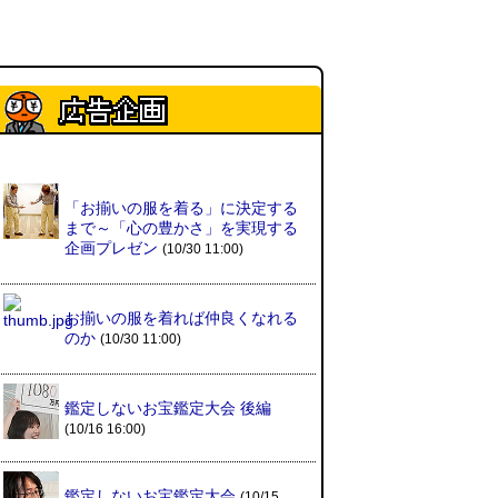
皿に乗った豚バラブロックの指輪
(べつやく れい)
()
フエラムネをさらに笛っぽくした
らホイッスルになりました
(爲房
新太朗)
()
「お揃いの服を着る」に決定する
まで～「心の豊かさ」を実現する
企画プレゼン
缶チューハイの内側の世界
(パリ
(10/30 11:00)
ッコ)
()
お揃いの服を着れば仲良くなれる
のか
台湾のおめでたすぎる折り紙の本
(10/30 11:00)
（2026.08.05 朝エッセイと更新
情報）
(唐沢むぎこ)
()
鑑定しないお宝鑑定大会 後編
(10/16 16:00)
大きな唐揚げが乗ったチャーハン
～チャーハン部活動報告（傑作
選）
(江ノ島茂道)
()
鑑定しないお宝鑑定大会
(10/15