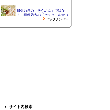
揖保乃糸の「そうめん」ではな
く、揖保乃糸の「パスタ」を食べ
る
(地主恵亮)
バックナンバー
()
人間ドックと能力者の医者
（2026.8.7 朝エッセイと更新情
報）
(べつやく れい)
()
木を放置してはいけない～成長し
て手に負えなくなった木を伐採し
てもらう～（傑作選）
(安藤昌教)
()
黄金トイレと金箔は触ると剥がれ
る
(読者投稿)
()
サイト内検索
AirPodsProは超音波が聞こえる