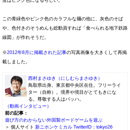
度はピンク色になるらしい。
この青緑色やピンク色のカラフルな麺の他に、灰色のそば
や、色付きのそうめんも総動員すれば「食べられる地下鉄路
線図」が作れそうだ。
※
2012年8月に掲載された記事
の写真画像を大きくして再掲
載しました。
西村まさゆき
（にしむらまさゆき）
鳥取県出身。東京都中央区在住。フリーライ
ター（自称）。境界や境目がとてもきにな
る。尊敬する人はバッハ。
（動画インタビュー）
前の記事：
遊び方のわからない外国製ボードゲームを遊ぶ
＞ 個人サイト
新ニホンケミカル
TwitterID：tokyo26