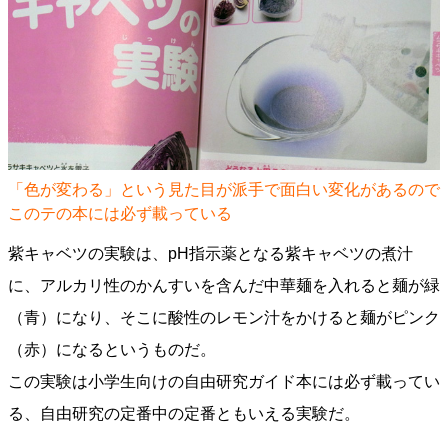
「色が変わる」という見た目が派手で面白い変化があるので
このテの本には必ず載っている
紫キャベツの実験は、pH指示薬となる紫キャベツの煮汁
に、アルカリ性のかんすいを含んだ中華麺を入れると麺が緑
（青）になり、そこに酸性のレモン汁をかけると麺がピンク
（赤）になるというものだ。
この実験は小学生向けの自由研究ガイド本には必ず載ってい
る、自由研究の定番中の定番ともいえる実験だ。