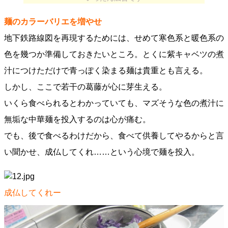
麺のカラーバリエを増やせ
地下鉄路線図を再現するためには、せめて寒色系と暖色系の
色を幾つか準備しておきたいところ。とくに紫キャベツの煮
汁につけただけで青っぽく染まる麺は貴重とも言える。
しかし、ここで若干の葛藤が心に芽生える。
いくら食べられるとわかっていても、マズそうな色の煮汁に
無垢な中華麺を投入するのは心が痛む。
でも、後で食べるわけだから、食べて供養してやるからと言
い聞かせ、成仏してくれ……という心境で麺を投入。
成仏してくれー