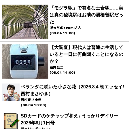
「モグラ駅」で有名な土合駅……実
は真の秘境駅はお隣の湯檜曽駅だっ
た
ぼっちのazumiさん
(08.04 11:00)
【大調査】現代人は普通に生活して
いると一日に何曲聞くことになるの
か？
石井公二
(08.04 11:00)
ベランダに咲いた小さな花（2026.8.4 朝エッセイ/
西村まさゆき）
西村まさゆき
(08.04 10:00)
SDカードのケチャップ和え / うっかりデイリー
2026年8月1日号
デイリーポータルZ