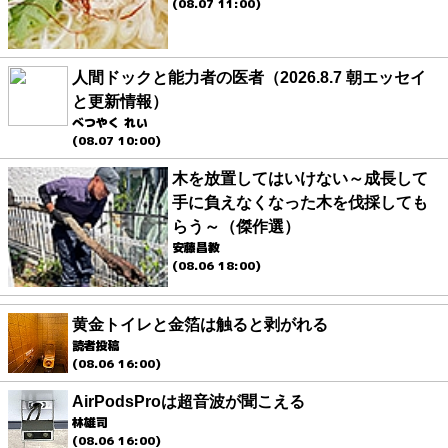
(08.07 11:00)
人間ドックと能力者の医者（2026.8.7 朝エッセイ
と更新情報）
べつやく れい
(08.07 10:00)
木を放置してはいけない～成長して
手に負えなくなった木を伐採しても
らう～（傑作選）
安藤昌教
(08.06 18:00)
黄金トイレと金箔は触ると剥がれる
読者投稿
(08.06 16:00)
AirPodsProは超音波が聞こえる
林雄司
(08.06 16:00)