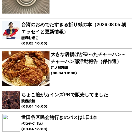
台湾のおめでたすぎる折り紙の本（2026.08.05 朝
エッセイと更新情報）
唐沢むぎこ
(08.05 10:00)
大きな唐揚げが乗ったチャーハン～
チャーハン部活動報告（傑作選）
江ノ島茂道
(08.04 18:00)
ちょこ煎がカインズPBで販売してました
読者投稿
(08.04 16:00)
世田谷区民会館行きのバスは1日1本
べつやく れい
(08.04 16:00)