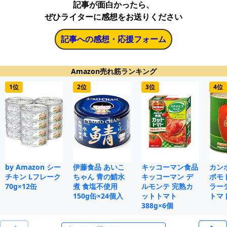
記事が面白かったら、
ぜひライターに感想をお送りください
記事への感想・応援フォーム
Amazon売れ筋ランキング
1位
2位
3位
4位
by Amazon シー
伊藤食品 あいこ
キッコーマン食品
カン
チキン Lフレーク
ちゃん 青の鯖水
キッコーマン デ
ポモ
70g×12缶
煮 食塩不使用
ルモンテ 完熟カ
ラー
150g缶×24個入
ットトマト
トマト
388g×6個