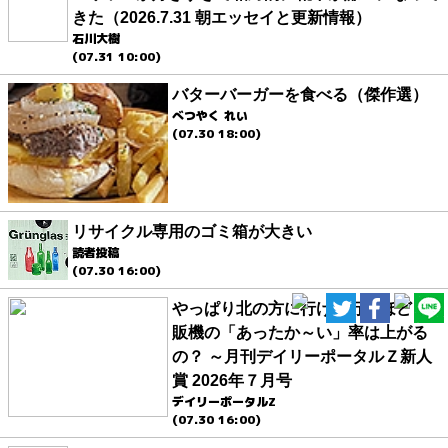
きた（2026.7.31 朝エッセイと更新情報）
石川大樹
(07.31 10:00)
バターバーガーを食べる（傑作選）
べつやく れい
(07.30 18:00)
リサイクル専用のゴミ箱が大きい
読者投稿
(07.30 16:00)
やっぱり北の方に行けば行くほど自
販機の「あったか～い」率は上がる
の？ ～月刊デイリーポータルＺ新人
賞 2026年７月号
デイリーポータルZ
(07.30 16:00)