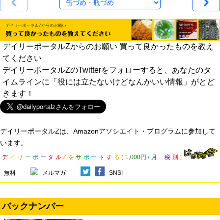
デイリーポータルZからのお願い 買って良かったものを教え
てください
デイリーポータルZのTwitterをフォローすると、あなたのタ
イムラインに「役には立たないけどなんかいい情報」がとど
きます！
デイリーポータルZは、Amazonアソシエイト・プログラムに参加して
います。
デ
イ
リ
ー
ポ
ー
タ
ル
Z
を
サ
ポ
ー
ト
す
る
(
1,000円
/
月
税
別
)
無料
メルマガ
SNS!
バックナンバー