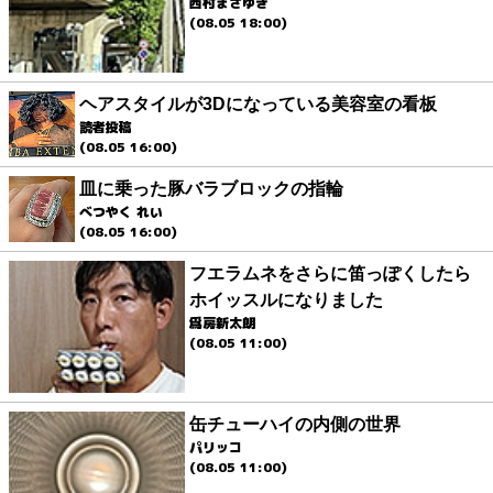
西村まさゆき
(08.05 18:00)
ヘアスタイルが3Dになっている美容室の看板
読者投稿
(08.05 16:00)
皿に乗った豚バラブロックの指輪
べつやく れい
(08.05 16:00)
フエラムネをさらに笛っぽくしたら
ホイッスルになりました
爲房新太朗
(08.05 11:00)
缶チューハイの内側の世界
パリッコ
(08.05 11:00)