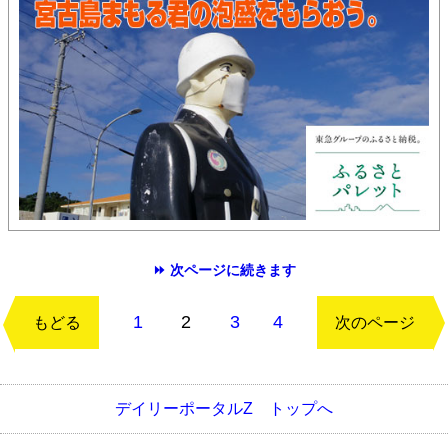
⏩ 次ページに続きます
1
2
3
4
もどる
次のページ
デイリーポータルZ トップへ