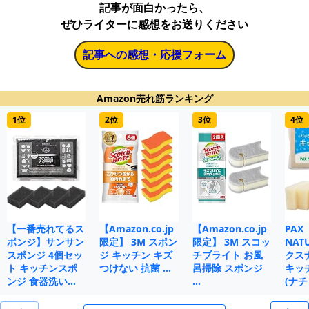
記事が面白かったら、
ぜひライターに感想をお送りください
記事への感想・応援フォーム
Amazon売れ筋ランキング
1位
2位
3位
4位
【一番売れてるス
【Amazon.co.jp
【Amazon.co.jp
PAX
ポンジ】サンサン
限定】 3M スポン
限定】 3M スコッ
NAT
スポンジ 4個セッ
ジ キッチン キズ
チブライト お風
クス
ト キッチンスポ
つけない 抗菌 …
呂掃除 スポンジ
キッ
ンジ 食器洗い…
…
(ナチ