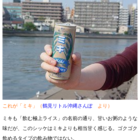
これが「ミキ」（
鶴見リトル沖縄さんぽ
より）
ミキも「飲む極上ライス」の名前の通り、甘いお粥のような
味だが、このシッケはミキよりも相当甘く感じる。ゴクゴク
飲めるタイプの飲み物ではない。