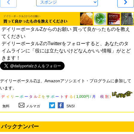
デイリーポータルZからのお願い 買って良かったものを教え
てください
デイリーポータルZのTwitterをフォローすると、あなたのタ
イムラインに「役には立たないけどなんかいい情報」がとど
きます！
デイリーポータルZは、Amazonアソシエイト・プログラムに参加して
います。
デ
イ
リ
ー
ポ
ー
タ
ル
Z
を
サ
ポ
ー
ト
す
る
(
1,000円
/
月
税
別
)
無料
メルマガ
SNS!
バックナンバー