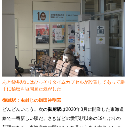
あと袋井駅にはひっそりタイムカプセルが設置してあって勝
手に秘密を垣間見た気がした
御厨駅：虫封じの鎌田神明宮
どんどんいこう。次の
御厨駅
は2020年3月に開業した東海道
線で一番新しい駅だ。さきほどの愛野駅以来の19年ぶりの