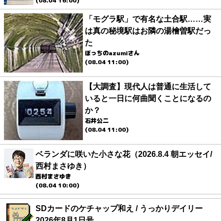
(08.04 16:00)
「モグラ駅」で有名な土合駅……実
は真の秘境駅はお隣の湯檜曽駅だっ
た
ぼっちのazumiさん
(08.04 11:00)
【大調査】現代人は普通に生活して
いると一日に何曲聞くことになるの
か？
石井公二
(08.04 11:00)
ベランダに咲いた小さな花（2026.8.4 朝エッセイ/
西村まさゆき）
西村まさゆき
(08.04 10:00)
SDカードのケチャップ和え / うっかりデイリー
2026年8月1日号