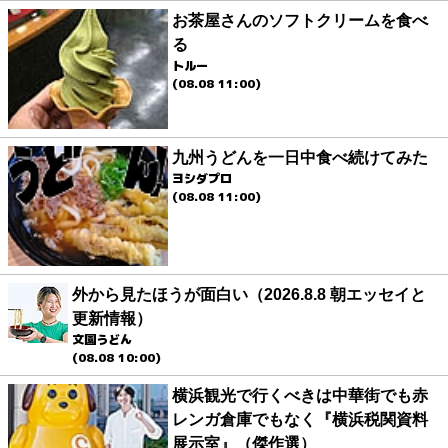
お茶屋さんのソフトクリームを食べ
る
トルー
(08.08 11:00)
九州うどんを一日中食べ続けてみた
ヨシダプロ
(08.08 11:00)
外から見たほうが面白い（2026.8.8 朝エッセイと
更新情報）
文園うどん
(08.08 10:00)
横浜観光で行くべきは中華街でも赤
レンガ倉庫でもなく『横浜税関資料
展示室』（傑作選）