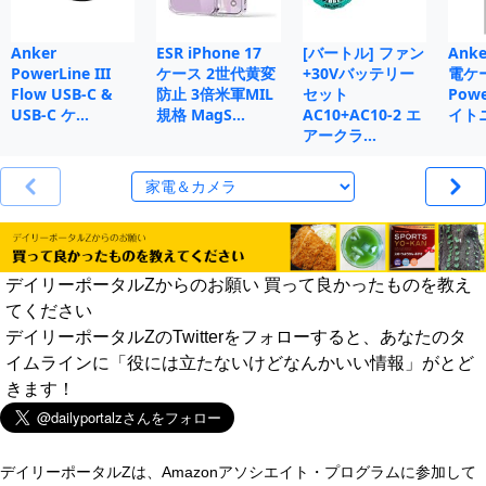
Anker
ESR iPhone 17
[バートル] ファン
Anke
PowerLine III
ケース 2世代黄変
+30Vバッテリー
電ケ
Flow USB-C &
防止 3倍米軍MIL
セット
Powe
USB-C ケ…
規格 MagS…
AC10+AC10-2 エ
イト
アークラ…
デイリーポータルZからのお願い 買って良かったものを教え
てください
デイリーポータルZのTwitterをフォローすると、あなたのタ
イムラインに「役には立たないけどなんかいい情報」がとど
きます！
デイリーポータルZは、Amazonアソシエイト・プログラムに参加して