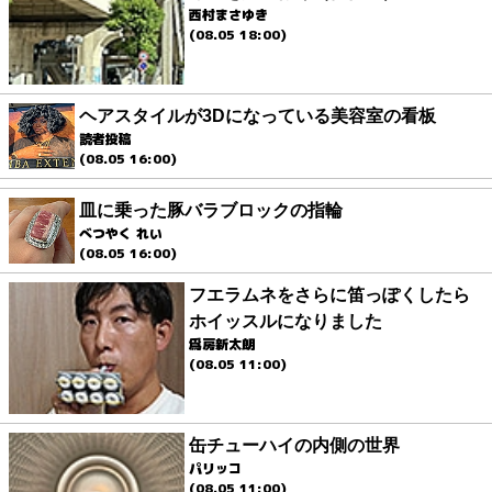
西村まさゆき
(08.05 18:00)
ヘアスタイルが3Dになっている美容室の看板
読者投稿
(08.05 16:00)
皿に乗った豚バラブロックの指輪
べつやく れい
(08.05 16:00)
フエラムネをさらに笛っぽくしたら
ホイッスルになりました
爲房新太朗
(08.05 11:00)
缶チューハイの内側の世界
パリッコ
(08.05 11:00)