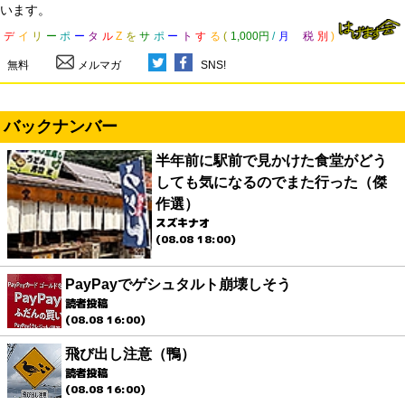
います。
デ
イ
リ
ー
ポ
ー
タ
ル
Z
を
サ
ポ
ー
ト
す
る
(
1,000円
/
月
税
別
)
無料
メルマガ
SNS!
バックナンバー
半年前に駅前で見かけた食堂がどう
しても気になるのでまた行った（傑
作選）
スズキナオ
(08.08 18:00)
PayPayでゲシュタルト崩壊しそう
読者投稿
(08.08 16:00)
飛び出し注意（鴨）
読者投稿
(08.08 16:00)