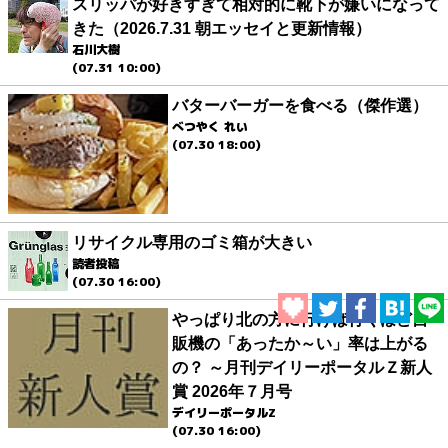
スリッパが好きすぎて相対的に靴下が嫌いになって
きた（2026.7.31 朝エッセイと更新情報）
石川大樹
(07.31 10:00)
バターバーガーを食べる（傑作選）
べつやく れい
(07.30 18:00)
リサイクル専用のゴミ箱が大きい
読者投稿
(07.30 16:00)
やっぱり北の方に行けば行くほど自
販機の「あったか～い」率は上がる
の？ ～月刊デイリーポータルＺ新人
賞 2026年７月号
デイリーポータルZ
(07.30 16:00)