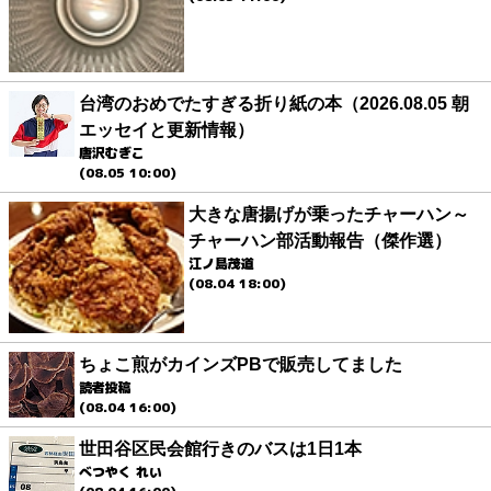
台湾のおめでたすぎる折り紙の本（2026.08.05 朝
エッセイと更新情報）
唐沢むぎこ
(08.05 10:00)
大きな唐揚げが乗ったチャーハン～
チャーハン部活動報告（傑作選）
江ノ島茂道
(08.04 18:00)
ちょこ煎がカインズPBで販売してました
読者投稿
(08.04 16:00)
世田谷区民会館行きのバスは1日1本
べつやく れい