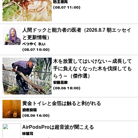
地主恵亮
(08.07 11:00)
人間ドックと能力者の医者（2026.8.7 朝エッセイ
と更新情報）
べつやく れい
(08.07 10:00)
木を放置してはいけない～成長して
手に負えなくなった木を伐採しても
らう～（傑作選）
安藤昌教
(08.06 18:00)
黄金トイレと金箔は触ると剥がれる
読者投稿
(08.06 16:00)
AirPodsProは超音波が聞こえる
林雄司