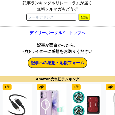
記事ランキングやリレーコラムが届く
無料メルマガもどうぞ
登録
デイリーポータルZ トップへ
記事が面白かったら、
ぜひライターに感想をお送りください
記事への感想・応援フォーム
Amazon売れ筋ランキング
1位
2位
3位
4位