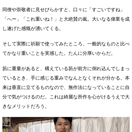
同僚や崇敬者に見せびらかすと、口々に「すごいですね」
「へー」「これ重いね！」と大絶賛の嵐。大いなる偉業を成
し遂げた感慨が湧いてくる。
そして実際に祈願で使ってみたところ、一般的なものと比べ
てかなり重いことを実感した。たんに分厚いからだ。
笏に重量があると、構えている笏が前方に倒れ込んでしまっ
ているとき、手に感じる重みでなんとなくそれが分かる。本
来は垂直に立てるものなので、無作法になっていることに自
分で気がつけるのだ。これは綺麗な所作を心がけるうえで大
きなメリットだろう。