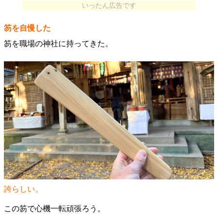
いったん広告です
笏を自慢した
笏を職場の神社に持ってきた。
誇らしい。
この笏で心機一転頑張ろう。