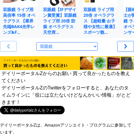
双眼鏡 ライブ用
双眼鏡【IFデザイ
双眼鏡 ライブ用
【眼
高倍率 15倍 オペ
ン賞受賞】双眼鏡
20倍 オペラグラ
士が
ラグラス 【業界
ライブ用 20倍 防
ス 【超軽量·お子
鏡 ラ
先端BAK4光学レ
振 オペラグラス
様や女性に最適】
オペ
ンズ&F…
天空席…
スポーツ観…
ンサ
デイリーポータルZからのお願い 買って良かったものを教え
てください
デイリーポータルZのTwitterをフォローすると、あなたのタ
イムラインに「役には立たないけどなんかいい情報」がとど
きます！
デイリーポータルZは、Amazonアソシエイト・プログラムに参加して
います。