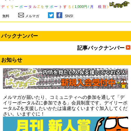
デ
イ
リ
ー
ポ
ー
タ
ル
Z
を
サ
ポ
ー
ト
す
る
(
1,000円
/
月
税
別
)
無料
メルマガ
SNS!
バックナンバー
記事バックナンバー
お知らせ
メルマガが届いたり、コミュニティへの参加を通して「デ
イリーポータルZに参加できる」会員制度です。デイリーポ
ータルZを支援したいかたは遠慮なくいますぐ加入してくだ
さい。いますぐに！