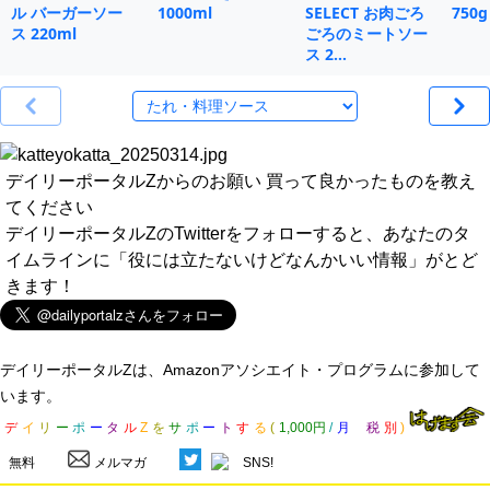
ル バーガーソー
1000ml
SELECT お肉ごろ
750g
ス 220ml
ごろのミートソー
ス 2…
デイリーポータルZからのお願い 買って良かったものを教え
てください
デイリーポータルZのTwitterをフォローすると、あなたのタ
イムラインに「役には立たないけどなんかいい情報」がとど
きます！
デイリーポータルZは、Amazonアソシエイト・プログラムに参加して
います。
デ
イ
リ
ー
ポ
ー
タ
ル
Z
を
サ
ポ
ー
ト
す
る
(
1,000円
/
月
税
別
)
無料
メルマガ
SNS!