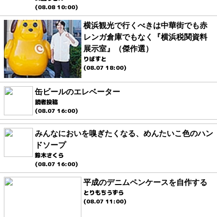
(08.08 10:00)
横浜観光で行くべきは中華街でも赤
レンガ倉庫でもなく『横浜税関資料
展示室』（傑作選）
りばすと
(08.07 18:00)
缶ビールのエレベーター
読者投稿
(08.07 16:00)
みんなにおいを嗅ぎたくなる、めんたいこ色のハン
ドソープ
鈴木さくら
(08.07 16:00)
平成のデニムペンケースを自作する
とりもちうずら
(08.07 11:00)