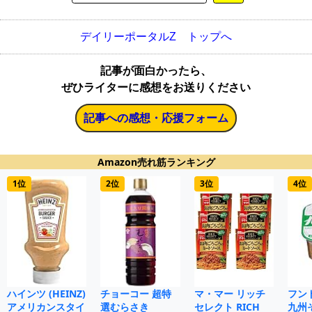
デイリーポータルZ トップへ
記事が面白かったら、
ぜひライターに感想をお送りください
記事への感想・応援フォーム
Amazon売れ筋ランキング
1位
2位
3位
4位
ハインツ (HEINZ)
チョーコー 超特
マ・マー リッチ
フン
アメリカンスタイ
選むらさき
セレクト RICH
九州