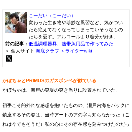
こーだい
（こーだい）
変わった生き物や珍妙な風習など、気がつい
たら絶えてなくなってしまっていそうなもの
たちを愛す。アルコールより糖分が好き。
前の記事：
低温調理器具、熱帯魚用品で作ってみた
＞ 個人サイト
海底クラブ
＞ライターwiki
かぼちゃとPRIMUSのガスボンベが似ている
かぼちゃは、海岸の突堤の突き当りに設置されていた。
初手こそ的外れな感想を抱いたものの、瀬戸内海をバックに
鎮座するその姿は、当時アートのアの字も知らなかった（こ
れは今でもそうだ）私の心にその存在感を刻みつけたのだっ