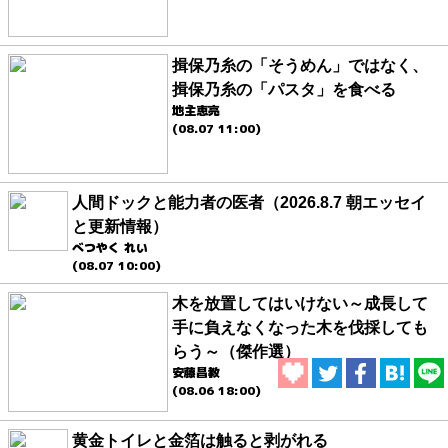
揖保乃糸の「そうめん」ではなく、
揖保乃糸の「パスタ」を食べる
地主恵亮
(08.07 11:00)
人間ドックと能力者の医者（2026.8.7 朝エッセイ
と更新情報）
べつやく れい
(08.07 10:00)
木を放置してはいけない～成長して
手に負えなくなった木を伐採しても
らう～（傑作選）
安藤昌教
(08.06 18:00)
黄金トイレと金箔は触ると剥がれる