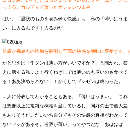
コロンみたいだけどコロンより薄〜い衣にクリームチーズ入
ってる。カルディで買ったオシャレつまみ。
はい、「層状のものを噛み砕く快感」も、私の「薄いはうま
い」に入るんです！入るのだ！
前歯が幾層もの地層を掘削し至高の快感を地味に享受する、
かと思えば「牛タンは薄い方がいいですか？」と聞かれ、答
えに窮する私…よく行くねぎしでは薄いのも厚いのも食べて
る！ああ決められない！！かくしてプレゼンは終わった。
…人に発表してわかることもある。「薄いはうまい」、これ
は想像以上に複雑な様相を呈しているし、同好の士で個人差
もありそうだ。だいいち自分でもその快感の真相がわかって
ないフシがあるぞ。考察が薄い、ってやつだな、あははは