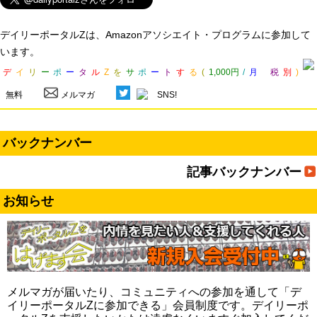
デイリーポータルZは、Amazonアソシエイト・プログラムに参加して
います。
デ
イ
リ
ー
ポ
ー
タ
ル
Z
を
サ
ポ
ー
ト
す
る
(
1,000円
/
月
税
別
)
無料
メルマガ
SNS!
バックナンバー
記事バックナンバー
お知らせ
メルマガが届いたり、コミュニティへの参加を通して「デ
イリーポータルZに参加できる」会員制度です。デイリーポ