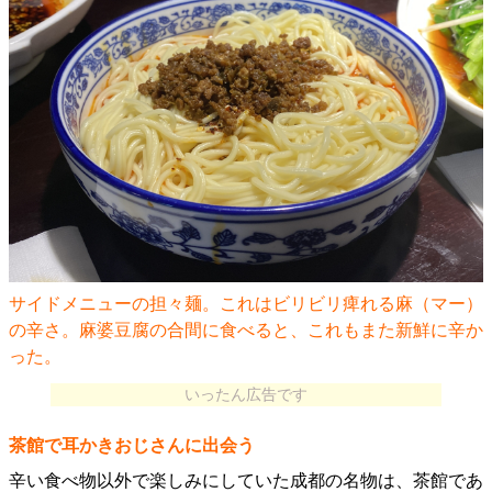
サイドメニューの担々麺。これはビリビリ痺れる麻（マー）
の辛さ。麻婆豆腐の合間に食べると、これもまた新鮮に辛か
った。
いったん広告です
茶館で耳かきおじさんに出会う
辛い食べ物以外で楽しみにしていた成都の名物は、茶館であ