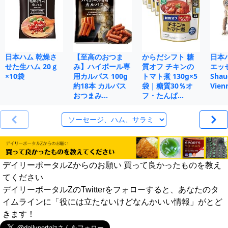
日本ハム 乾燥さ
【至高のおつま
からだシフト 糖
日本
せた生ハム 20ｇ
み】ハイボール専
質オフ チキンの
エッセ
×10袋
用カルパス 100g
トマト煮 130g×5
Shau
約18本 カルパス
袋｜糖質30％オ
Vien
おつまみ…
フ・たんぱ…
デイリーポータルZからのお願い 買って良かったものを教え
てください
デイリーポータルZのTwitterをフォローすると、あなたのタ
イムラインに「役には立たないけどなんかいい情報」がとど
きます！