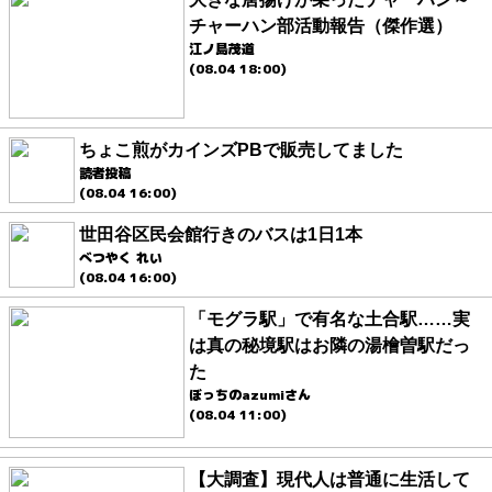
チャーハン部活動報告（傑作選）
江ノ島茂道
(08.04 18:00)
ちょこ煎がカインズPBで販売してました
読者投稿
(08.04 16:00)
世田谷区民会館行きのバスは1日1本
べつやく れい
(08.04 16:00)
「モグラ駅」で有名な土合駅……実
は真の秘境駅はお隣の湯檜曽駅だっ
た
ぼっちのazumiさん
(08.04 11:00)
【大調査】現代人は普通に生活して