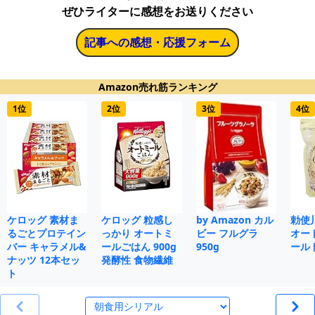
ぜひライターに感想をお送りください
記事への感想・応援フォーム
Amazon売れ筋ランキング
1位
2位
3位
4位
ケロッグ 素材ま
ケロッグ 粒感し
by Amazon カル
勅使
るごとプロテイン
っかり オートミ
ビー フルグラ
オー
バー キャラメル&
ールごはん 900g
950g
ールド
ナッツ 12本セッ
発酵性 食物繊維
ト