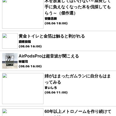
木を放置してはいけない～成長して
手に負えなくなった木を伐採しても
らう～（傑作選）
安藤昌教
(08.06 18:00)
黄金トイレと金箔は触ると剥がれる
読者投稿
(08.06 16:00)
AirPodsProは超音波が聞こえる
林雄司
(08.06 16:00)
姉がはまったガムランに自分もはま
ってみる
まいしろ
(08.06 11:00)
60年以上メトロノームを作り続けて