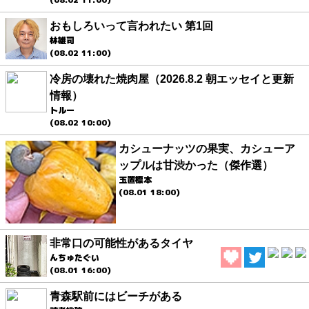
おもしろいって言われたい 第1回
林雄司
(08.02 11:00)
冷房の壊れた焼肉屋（2026.8.2 朝エッセイと更新
情報）
トルー
(08.02 10:00)
カシューナッツの果実、カシューア
ップルは甘渋かった（傑作選）
玉置標本
(08.01 18:00)
非常口の可能性があるタイヤ
んちゅたぐい
(08.01 16:00)
青森駅前にはビーチがある