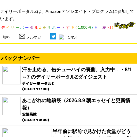
デイリーポータルZは、Amazonアソシエイト・プログラムに参加して
います。
デ
イ
リ
ー
ポ
ー
タ
ル
Z
を
サ
ポ
ー
ト
す
る
(
1,000円
/
月
税
別
)
無料
メルマガ
SNS!
バックナンバー
汗を止める、缶チューハイの裏側、入力中…・8/1
～7 のデイリーポータルZダイジェスト
デイリーポータルZ
(08.09 11:00)
あこがれの地鎮祭（2026.8.9 朝エッセイと更新情
報）
安藤昌教
(08.09 10:00)
半年前に駅前で見かけた食堂がどう