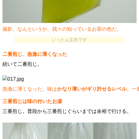
撮影。なんというか、我々の知っているお茶の色だ。
いったん広告です
二番煎じ、急激に薄くなった
続いて二番煎じ。
急激に薄くなった。味は
かなり薄いがギリ許せるレベル
。一
三番煎じは味の付いたお湯
三番煎じ。普段から三番煎じぐらいまでは余裕で行ける。