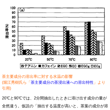
茶主要成分の溶出率に対する水温の影響
(堀江秀樹氏ら「
茶主要成分の茶浸出液への溶出特性
」より
引用)
20℃と90℃では、2分間抽出したときに溶け出す成分の量が
全然違う。仮説の「抽出する温度が高いと、茶葉の成分が溶