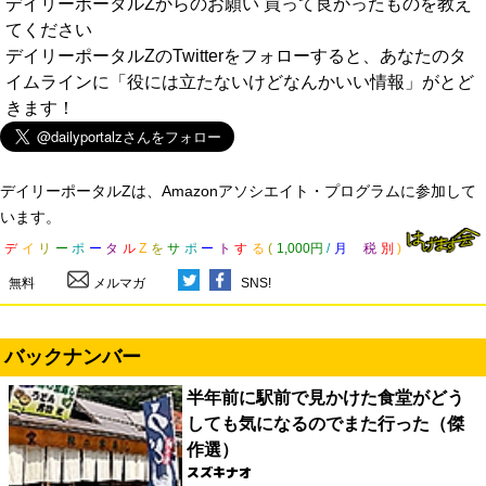
デイリーポータルZからのお願い 買って良かったものを教え
てください
デイリーポータルZのTwitterをフォローすると、あなたのタ
イムラインに「役には立たないけどなんかいい情報」がとど
きます！
デイリーポータルZは、Amazonアソシエイト・プログラムに参加して
います。
デ
イ
リ
ー
ポ
ー
タ
ル
Z
を
サ
ポ
ー
ト
す
る
(
1,000円
/
月
税
別
)
無料
メルマガ
SNS!
バックナンバー
半年前に駅前で見かけた食堂がどう
しても気になるのでまた行った（傑
作選）
スズキナオ