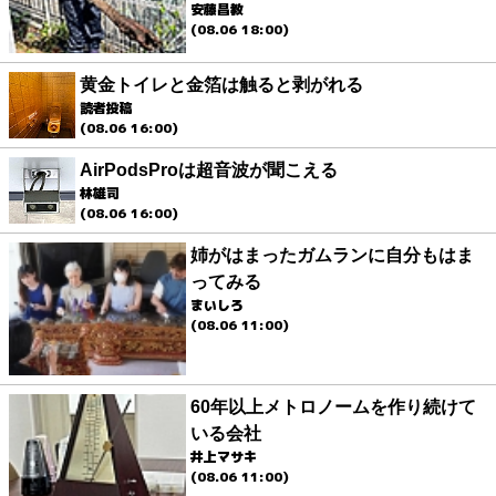
安藤昌教
(08.06 18:00)
黄金トイレと金箔は触ると剥がれる
読者投稿
(08.06 16:00)
AirPodsProは超音波が聞こえる
林雄司
(08.06 16:00)
姉がはまったガムランに自分もはま
ってみる
まいしろ
(08.06 11:00)
60年以上メトロノームを作り続けて
いる会社
井上マサキ
(08.06 11:00)