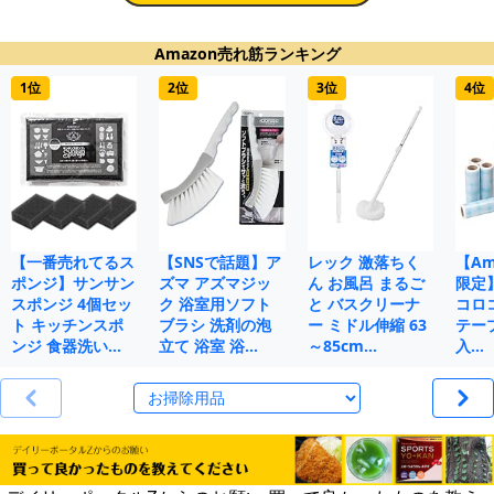
Amazon売れ筋ランキング
1位
2位
3位
4位
【一番売れてるス
【SNSで話題】ア
レック 激落ちく
【Ama
ポンジ】サンサン
ズマ アズマジッ
ん お風呂 まるご
限定
スポンジ 4個セッ
ク 浴室用ソフト
と バスクリーナ
コロ
ト キッチンスポ
ブラシ 洗剤の泡
ー ミドル伸縮 63
テープ
ンジ 食器洗い…
立て 浴室 浴…
～85cm…
入…