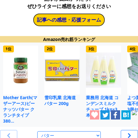
ぜひライターに感想をお送りください
記事への感想・応援フォーム
Amazon売れ筋ランキング
1位
2位
3位
4位
Mother Earth(マ
雪印乳業 北海道
業務用 北海道 コ
よつ
ザーアース)ピー
バター 200g
ンデンスミルク
塩不使
ナッツバター ク
チューブ 1kg×3
3個
ランチタイプ
本
380…