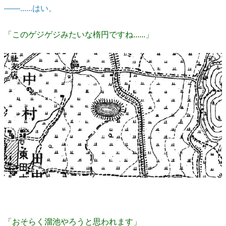
――......はい。
「このゲジゲジみたいな楕円ですね......」
「おそらく溜池やろうと思われます」