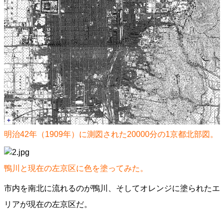
明治42年（1909年）に測図された20000分の1京都北部図。
鴨川と現在の左京区に色を塗ってみた。
市内を南北に流れるのが鴨川、そしてオレンジに塗られたエ
リアが現在の左京区だ。