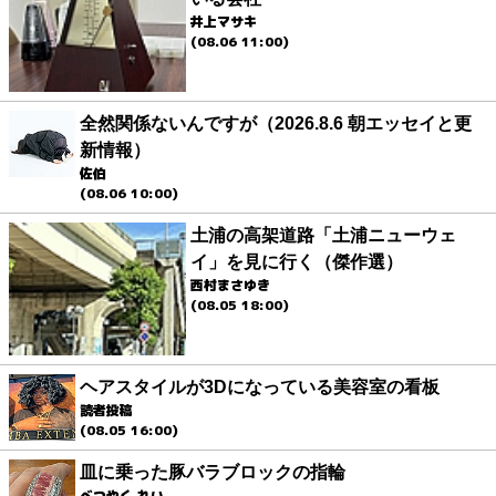
井上マサキ
(08.06 11:00)
全然関係ないんですが（2026.8.6 朝エッセイと更
新情報）
佐伯
(08.06 10:00)
土浦の高架道路「土浦ニューウェ
イ」を見に行く（傑作選）
西村まさゆき
(08.05 18:00)
ヘアスタイルが3Dになっている美容室の看板
読者投稿
(08.05 16:00)
皿に乗った豚バラブロックの指輪
べつやく れい