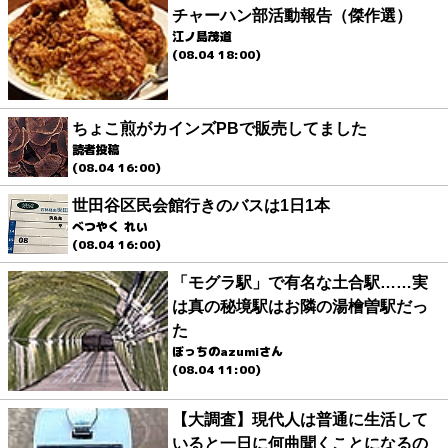
チャーハン部活動報告（傑作選）
江ノ島茂道
(08.04 18:00)
ちょこ煎がカインズPBで販売してました
読者投稿
(08.04 16:00)
世田谷区民会館行きのバスは1日1本
べつやく れい
(08.04 16:00)
「モグラ駅」で有名な土合駅……実
は真の秘境駅はお隣の湯檜曽駅だっ
た
ぼっちのazumiさん
(08.04 11:00)
【大調査】現代人は普通に生活して
いると一日に何曲聞くことになるの