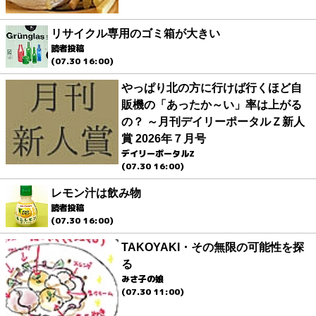
リサイクル専用のゴミ箱が大きい
読者投稿
(07.30 16:00)
やっぱり北の方に行けば行くほど自
販機の「あったか～い」率は上がる
の？ ～月刊デイリーポータルＺ新人
賞 2026年７月号
デイリーポータルZ
(07.30 16:00)
レモン汁は飲み物
読者投稿
(07.30 16:00)
TAKOYAKI・その無限の可能性を探
る
みさ子の娘
(07.30 11:00)