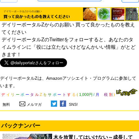
デイリーポータルZからのお願い 買って良かったものを教え
てください
デイリーポータルZのTwitterをフォローすると、あなたのタ
イムラインに「役には立たないけどなんかいい情報」がとど
きます！
デイリーポータルZは、Amazonアソシエイト・プログラムに参加して
います。
デ
イ
リ
ー
ポ
ー
タ
ル
Z
を
サ
ポ
ー
ト
す
る
(
1,000円
/
月
税
別
)
無料
メルマガ
SNS!
バックナンバー
木を放置してはいけない～成長して