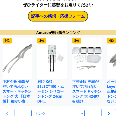
ぜひライターに感想をお送りください
記事への感想・応援フォーム
Amazon売れ筋ランキング
1位
2位
3位
4位
下村企販 先端が
貝印 KAI
下村企販 先端が
オー
浮いて汚れない
SELECT100 × ム
浮いて汚れない
Le
スマートキッチン
ーミン シリコー
スマートキッチン
正規
トング 大 【日本
ントング 24cm
トング 大 42497
トン
製】 細かい食…
DH…
& 揚げ…
ない 