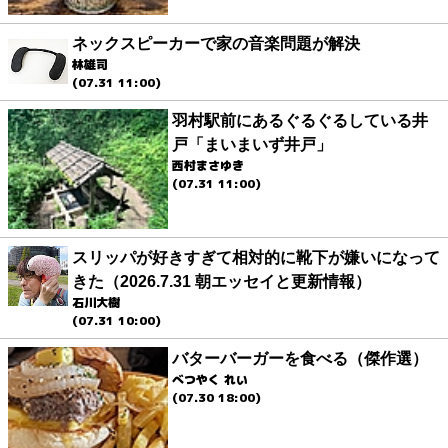
ネックスピーカーで家の音楽問題が解決
林雄司
(07.31 11:00)
羽村駅前にあるぐるぐるしている井
戸「まいまいず井戸」
西村まさゆき
(07.31 11:00)
スリッパが好きすぎて相対的に靴下が嫌いになって
きた（2026.7.31 朝エッセイと更新情報）
石川大樹
(07.31 10:00)
バターバーガーを食べる（傑作選）
べつやく れい
(07.30 18:00)