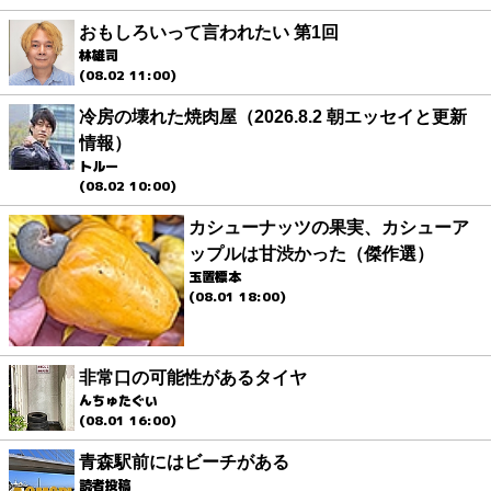
おもしろいって言われたい 第1回
林雄司
(08.02 11:00)
冷房の壊れた焼肉屋（2026.8.2 朝エッセイと更新
情報）
トルー
(08.02 10:00)
カシューナッツの果実、カシューア
ップルは甘渋かった（傑作選）
玉置標本
(08.01 18:00)
非常口の可能性があるタイヤ
んちゅたぐい
(08.01 16:00)
青森駅前にはビーチがある
読者投稿