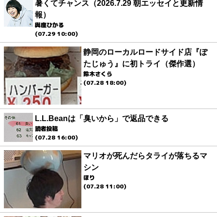
暑くてチャンス（2026.7.29 朝エッセイと更新情
報）
與座ひかる
(07.29 10:00)
静岡のローカルロードサイド店『ぽ
たじゅう』に初トライ（傑作選）
鈴木さくら
(07.28 18:00)
L.L.Beanは「臭いから」で返品できる
読者投稿
(07.28 16:00)
マリオが死んだらタライが落ちるマ
シン
ほり
(07.28 11:00)