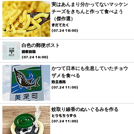
実はあんまり分かってないマッケン
チーズをきちんと作って食べよう
（傑作選）
きだてたく
(07.24 18:00)
白色の郵便ポスト
読者投稿
(07.24 16:00)
かつて日本にも生息していたチョウ
ザメを食べる
地主恵亮
(07.24 11:00)
蚊取り線香のぬいぐるみを作る
とりもちうずら
(07.24 11:00)