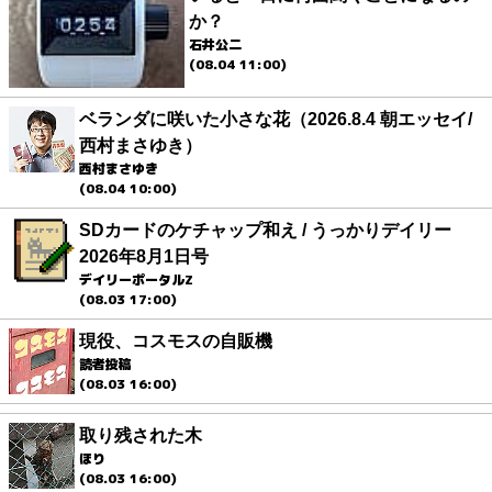
か？
石井公二
(08.04 11:00)
ベランダに咲いた小さな花（2026.8.4 朝エッセイ/
西村まさゆき）
西村まさゆき
(08.04 10:00)
SDカードのケチャップ和え / うっかりデイリー
2026年8月1日号
デイリーポータルZ
(08.03 17:00)
現役、コスモスの自販機
読者投稿
(08.03 16:00)
取り残された木
ほり
(08.03 16:00)