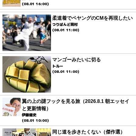
(08.01 16:00)
柔道着でペヤングのCMを再現したい
つりばんど岡村
(08.01 11:00)
マンゴーみたいに切る
トルー
(08.01 11:00)
翼の上の謎フックを見る旅（2026.8.1 朝エッセイ
と更新情報）
伊藤健史
(08.01 10:00)
同じ道を歩きたくない（傑作選）