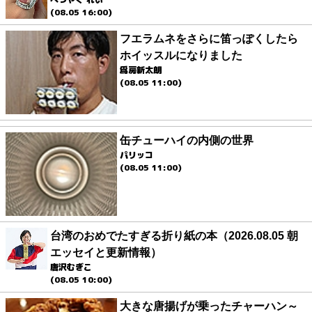
(08.05 16:00)
フエラムネをさらに笛っぽくしたら
ホイッスルになりました
爲房新太朗
(08.05 11:00)
缶チューハイの内側の世界
パリッコ
(08.05 11:00)
台湾のおめでたすぎる折り紙の本（2026.08.05 朝
エッセイと更新情報）
唐沢むぎこ
(08.05 10:00)
大きな唐揚げが乗ったチャーハン～