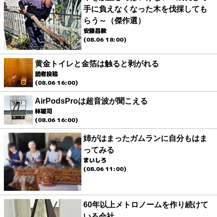
手に負えなくなった木を伐採しても
らう～（傑作選）
安藤昌教
(08.06 18:00)
黄金トイレと金箔は触ると剥がれる
読者投稿
(08.06 16:00)
AirPodsProは超音波が聞こえる
林雄司
(08.06 16:00)
姉がはまったガムランに自分もはま
ってみる
まいしろ
(08.06 11:00)
60年以上メトロノームを作り続けて
いる会社