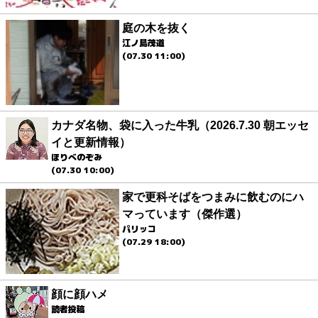
庭の木を抜く
江ノ島茂道
(07.30 11:00)
カナダ名物、袋に入った牛乳（2026.7.30 朝エッセ
イと更新情報）
ほりべのぞみ
(07.30 10:00)
家で更科そばをつまみに飲むのにハ
マっています（傑作選）
パリッコ
(07.29 18:00)
顔に顔ハメ
読者投稿