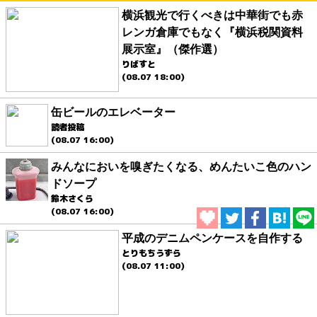
横浜観光で行くべきは中華街でも赤
レンガ倉庫でもなく『横浜税関資料
展示室』（傑作選）
りばすと
(08.07 18:00)
缶ビールのエレベーター
読者投稿
(08.07 16:00)
みんなにおいを嗅ぎたくなる、めんたいこ色のハン
ドソープ
鈴木さくら
(08.07 16:00)
平成のデニムペンケースを自作する
とりもちうずら
(08.07 11:00)