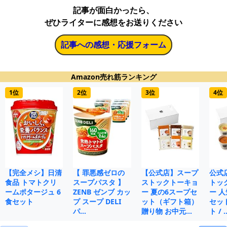
記事が面白かったら、
ぜひライターに感想をお送りください
記事への感想・応援フォーム
Amazon売れ筋ランキング
1位
2位
3位
4位
【完全メシ】日清
【 罪悪感ゼロの
【公式店】スープ
公式
食品 トマトクリ
スープパスタ 】
ストックトーキョ
トッ
ームポタージュ 6
ZENB ゼンブ カッ
ー 夏の6スープセ
ー 人
食セット
プ スープ DELI
ット（ギフト箱）
セット
パ…
贈り物 お中元…
ト / 