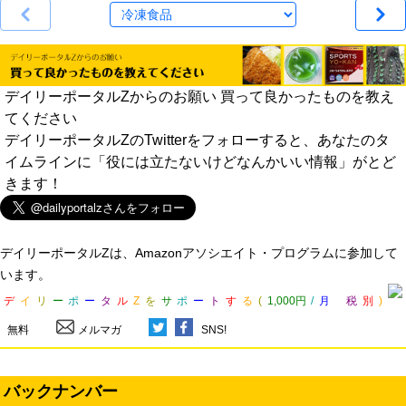
デイリーポータルZからのお願い 買って良かったものを教え
てください
デイリーポータルZのTwitterをフォローすると、あなたのタ
イムラインに「役には立たないけどなんかいい情報」がとど
きます！
デイリーポータルZは、Amazonアソシエイト・プログラムに参加して
います。
デ
イ
リ
ー
ポ
ー
タ
ル
Z
を
サ
ポ
ー
ト
す
る
(
1,000円
/
月
税
別
)
無料
メルマガ
SNS!
バックナンバー