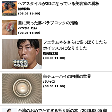
ヘアスタイルが3Dになっている美容室の看板
読者投稿
(08.05 16:00)
皿に乗った豚バラブロックの指輪
べつやく れい
(08.05 16:00)
フエラムネをさらに笛っぽくしたら
ホイッスルになりました
爲房新太朗
(08.05 11:00)
缶チューハイの内側の世界
パリッコ
(08.05 11:00)
台湾のおめでたすぎる折り紙の本（2026.08.05 朝