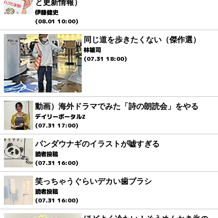
と更新情報）
伊藤健史
(08.01 10:00)
同じ道を歩きたくない（傑作選）
林雄司
(07.31 18:00)
動画）海外ドラマでみた「詩の朗読会」をやる
デイリーポータルZ
(07.31 17:00)
パンダウナギのイラストが嘘すぎる
読者投稿
(07.31 16:00)
笑っちゃうぐらいデカい歯ブラシ
読者投稿
(07.31 16:00)