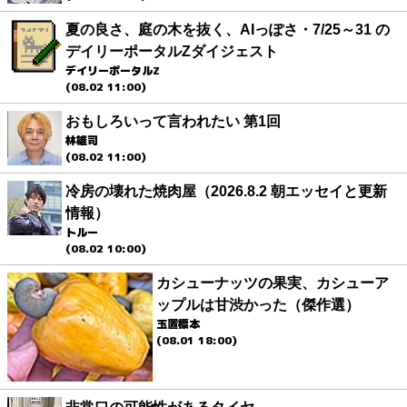
夏の良さ、庭の木を抜く、AIっぽさ・7/25～31 の
デイリーポータルZダイジェスト
デイリーポータルZ
(08.02 11:00)
おもしろいって言われたい 第1回
林雄司
(08.02 11:00)
冷房の壊れた焼肉屋（2026.8.2 朝エッセイと更新
情報）
トルー
(08.02 10:00)
カシューナッツの果実、カシューア
ップルは甘渋かった（傑作選）
玉置標本
(08.01 18:00)