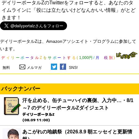
デイリーポータルZのTwitterをフォローすると、あなたのタ
イムラインに「役には立たないけどなんかいい情報」がとど
きます！
デイリーポータルZは、Amazonアソシエイト・プログラムに参加して
います。
デ
イ
リ
ー
ポ
ー
タ
ル
Z
を
サ
ポ
ー
ト
す
る
(
1,000円
/
月
税
別
)
無料
メルマガ
SNS!
バックナンバー
汗を止める、缶チューハイの裏側、入力中…・8/1
～7 のデイリーポータルZダイジェスト
デイリーポータルZ
(08.09 11:00)
あこがれの地鎮祭（2026.8.9 朝エッセイと更新情