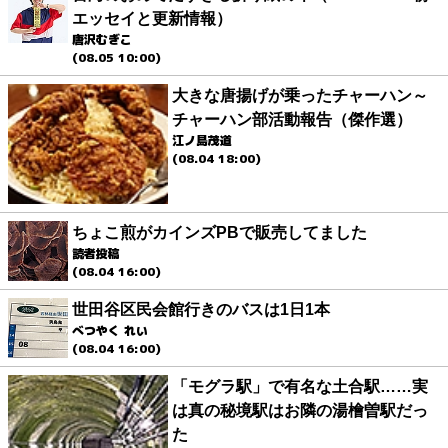
エッセイと更新情報）
唐沢むぎこ
(08.05 10:00)
大きな唐揚げが乗ったチャーハン～
チャーハン部活動報告（傑作選）
江ノ島茂道
(08.04 18:00)
ちょこ煎がカインズPBで販売してました
読者投稿
(08.04 16:00)
世田谷区民会館行きのバスは1日1本
べつやく れい
(08.04 16:00)
「モグラ駅」で有名な土合駅……実
は真の秘境駅はお隣の湯檜曽駅だっ
た