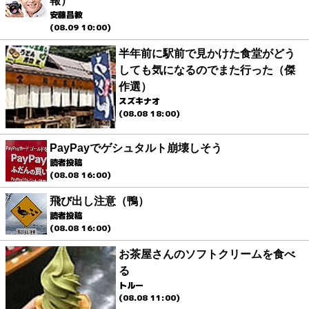
報）
安藤昌教
(08.09 10:00)
半年前に駅前で見かけた食堂がどう
しても気になるのでまた行った（傑
作選）
スズキナオ
(08.08 18:00)
PayPayでゲシュタルト崩壊しそう
読者投稿
(08.08 16:00)
飛び出し注意（鴨）
読者投稿
(08.08 16:00)
お茶屋さんのソフトクリームを食べ
る
トルー
(08.08 11:00)