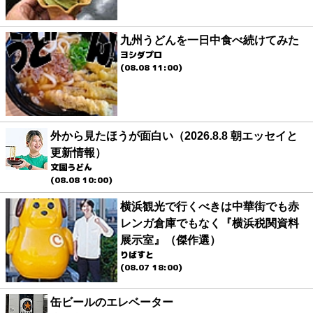
九州うどんを一日中食べ続けてみた
ヨシダプロ
(08.08 11:00)
外から見たほうが面白い（2026.8.8 朝エッセイと
更新情報）
文園うどん
(08.08 10:00)
横浜観光で行くべきは中華街でも赤
レンガ倉庫でもなく『横浜税関資料
展示室』（傑作選）
りばすと
(08.07 18:00)
缶ビールのエレベーター