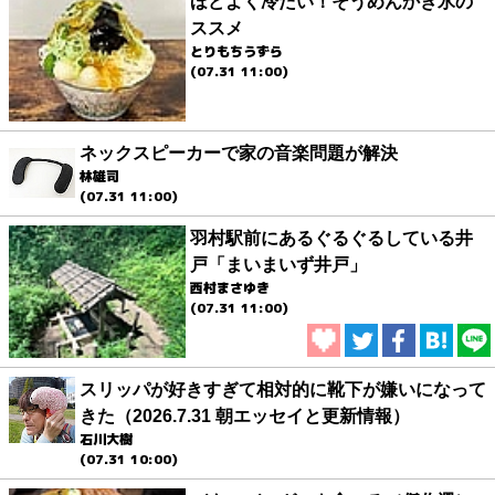
ほどよく冷たい！そうめんかき氷の
ススメ
とりもちうずら
(07.31 11:00)
ネックスピーカーで家の音楽問題が解決
林雄司
(07.31 11:00)
羽村駅前にあるぐるぐるしている井
戸「まいまいず井戸」
西村まさゆき
(07.31 11:00)
スリッパが好きすぎて相対的に靴下が嫌いになって
きた（2026.7.31 朝エッセイと更新情報）
石川大樹
(07.31 10:00)