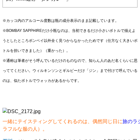
※カッコ内のアルコール度数は瓶の成分表示のまま記載しています。
※BOMBAY SAPPHIREだけ小瓶なのは、当初できるだけ小さいボトルで揃えよ
うとしたところボンベイ以外全く見つからなかったためです（仕方なく大きいボ
トルを担いできました）（重かった）。
※通称は筆者がそう呼んでいるだけのものなので、知らん人のあだ名くらいに思
っててください。ウィルキンソンとギルビーだけ「ジン」まで付けて呼んでいる
のは、似たボトルでウォッカがあるからです。
一緒にテイスティングしてくれるのは、偶然同じ日に
旅のラ
ラフルな服の人）。