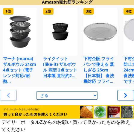
Amazon売れ筋ランキング
1位
2位
3位
4位
マーナ (marna)
ライクイット
下村企販 フライ
下村
ザルボウル 21cm
(like-it) ザルボウ
パンで使える 蒸
防止
4点セット (電子
ル 深型 2点セット
しざる 25cm
24c
レンジ対応/耐
日本製 直径約2…
【日本製】 食洗
食洗
熱…
機対応 フライ…
でサ
デイリーポータルZからのお願い 買って良かったものを教え
てください