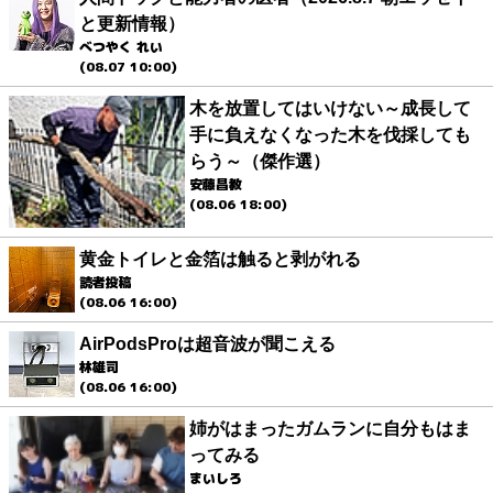
と更新情報）
べつやく れい
(08.07 10:00)
木を放置してはいけない～成長して
手に負えなくなった木を伐採しても
らう～（傑作選）
安藤昌教
(08.06 18:00)
黄金トイレと金箔は触ると剥がれる
読者投稿
(08.06 16:00)
AirPodsProは超音波が聞こえる
林雄司
(08.06 16:00)
姉がはまったガムランに自分もはま
ってみる
まいしろ