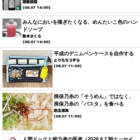
読者投稿
(08.07 16:00)
みんなにおいを嗅ぎたくなる、めんたいこ色のハン
ドソープ
鈴木さくら
(08.07 16:00)
平成のデニムペンケースを自作する
とりもちうずら
(08.07 11:00)
揖保乃糸の「そうめん」ではなく、
揖保乃糸の「パスタ」を食べる
地主恵亮
(08.07 11:00)
人間ドックと能力者の医者（2026.8.7 朝エッセイ