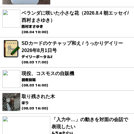
ベランダに咲いた小さな花（2026.8.4 朝エッセイ/
西村まさゆき）
西村まさゆき
(08.04 10:00)
SDカードのケチャップ和え / うっかりデイリー
2026年8月1日号
デイリーポータルZ
(08.03 17:00)
現役、コスモスの自販機
読者投稿
(08.03 16:00)
取り残された木
ほり
(08.03 16:00)
「入力中…」の動きを対面の会話で
表現したい
んちゅたぐい