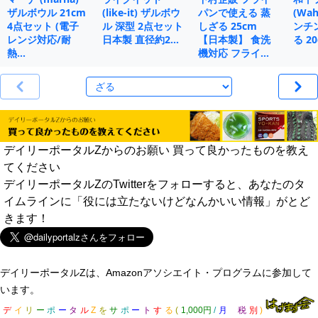
ザルボウル 21cm
(like-it) ザルボウ
パンで使える 蒸
(Wah
4点セット (電子
ル 深型 2点セット
しざる 25cm
ンチ
レンジ対応/耐
日本製 直径約2…
【日本製】 食洗
る 20
熱…
機対応 フライ…
デイリーポータルZからのお願い 買って良かったものを教え
てください
デイリーポータルZのTwitterをフォローすると、あなたのタ
イムラインに「役には立たないけどなんかいい情報」がとど
きます！
デイリーポータルZは、Amazonアソシエイト・プログラムに参加して
います。
デ
イ
リ
ー
ポ
ー
タ
ル
Z
を
サ
ポ
ー
ト
す
る
(
1,000円
/
月
税
別
)