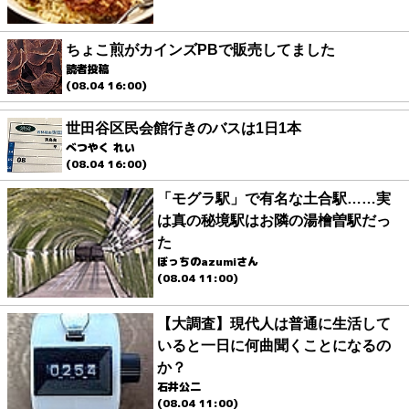
ちょこ煎がカインズPBで販売してました
読者投稿
(08.04 16:00)
世田谷区民会館行きのバスは1日1本
べつやく れい
(08.04 16:00)
「モグラ駅」で有名な土合駅……実
は真の秘境駅はお隣の湯檜曽駅だっ
た
ぼっちのazumiさん
(08.04 11:00)
【大調査】現代人は普通に生活して
いると一日に何曲聞くことになるの
か？
石井公二
(08.04 11:00)