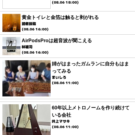
(08.06 18:00)
黄金トイレと金箔は触ると剥がれる
読者投稿
(08.06 16:00)
AirPodsProは超音波が聞こえる
林雄司
(08.06 16:00)
姉がはまったガムランに自分もはま
ってみる
まいしろ
(08.06 11:00)
60年以上メトロノームを作り続けて
いる会社
井上マサキ
(08.06 11:00)