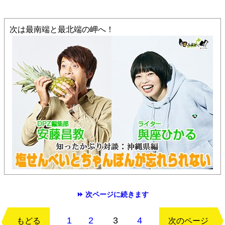
次は最南端と最北端の岬へ！
⏩ 次ページに続きます
1
2
3
4
もどる
次のページ