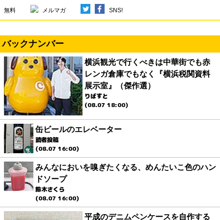
無料
メルマガ
SNS!
バックナンバー
横浜観光で行くべきは中華街でも赤
レンガ倉庫でもなく『横浜税関資料
展示室』（傑作選）
りばすと
(08.07 18:00)
缶ビールのエレベーター
読者投稿
(08.07 16:00)
みんなにおいを嗅ぎたくなる、めんたいこ色のハン
ドソープ
鈴木さくら
(08.07 16:00)
平成のデニムペンケースを自作する