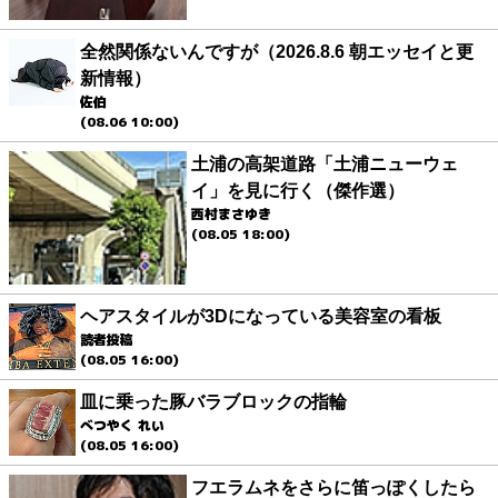
全然関係ないんですが（2026.8.6 朝エッセイと更
新情報）
佐伯
(08.06 10:00)
土浦の高架道路「土浦ニューウェ
イ」を見に行く（傑作選）
西村まさゆき
(08.05 18:00)
ヘアスタイルが3Dになっている美容室の看板
読者投稿
(08.05 16:00)
皿に乗った豚バラブロックの指輪
べつやく れい
(08.05 16:00)
フエラムネをさらに笛っぽくしたら