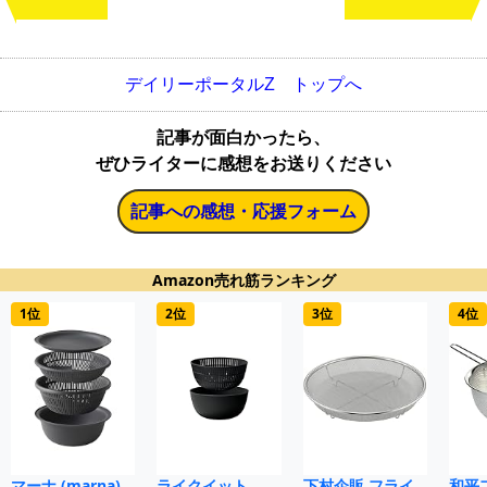
デイリーポータルZ トップへ
記事が面白かったら、
ぜひライターに感想をお送りください
記事への感想・応援フォーム
Amazon売れ筋ランキング
1位
2位
3位
4位
マーナ (marna)
ライクイット
下村企販 フライ
和平