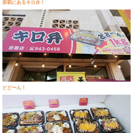
那覇にあるキロ弁！
どどーん！