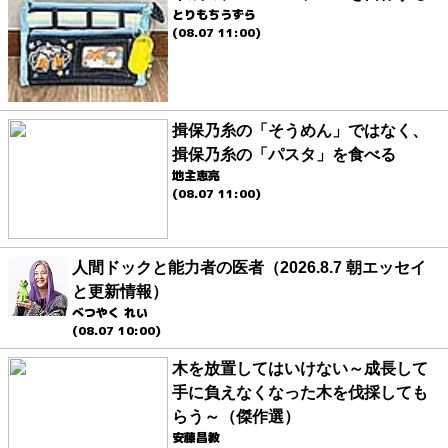
とりもちうずら
(08.07 11:00)
揖保乃糸の「そうめん」ではなく、
揖保乃糸の「パスタ」を食べる
地主恵亮
(08.07 11:00)
人間ドックと能力者の医者（2026.8.7 朝エッセイ
と更新情報）
べつやく れい
(08.07 10:00)
木を放置してはいけない～成長して
手に負えなくなった木を伐採しても
らう～（傑作選）
安藤昌教