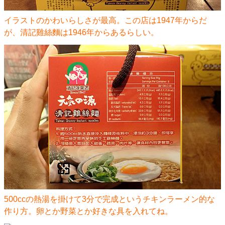
イラストのかわいらしさが最高。この店は1947年からだ
が、清記雞絲麵は1946年からあるらしい。
500ccの熱湯を掛けて3分で完成というチキンラーメン的な
作り方。卵とか野菜とか好きな具を入れてね。