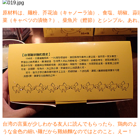
原材料は、麺粉、芥花油（キャノーラ油）、食塩、胡椒、蒜
菜（キャベツの漬物？）、柴魚片（鰹節）とシンプル。あれ
台湾の言葉が少しわかる友人に読んでもらったら、鶏肉のよ
うな金色の細い麺だから雞絲麵なのではとのこと。えー！