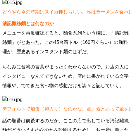
どうやら今の時期はスイカ押しらしい。私はラーメンを食べ
清記雞絲麵とは何なのか
メニューを再度確認すると、麵食系列という欄に、「清記雞
絲麵」がとあった。この45台湾ドル（160円くらい）の麺料
理が、歴史あるインスタント麺のはずだ。
ちなみに台湾の言葉がまったくわからないので、お店の人に
インタビューなんてできないため、店内に書かれている文字
情報や、でてきた食べ物の感想だけを淡々と記していく。
デフォルトで加蛋（卵入り）なのかな。葷／素とあって葷を
話の順番は前後するのだが、ここの店で出している清記雞絲
麵がどういうものなのかを説明するために、お土産に買った