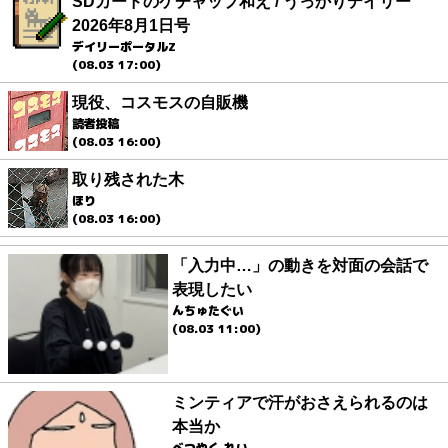
SDカードのケチャップ和え / うっかりデイリー
2026年8月1日号
デイリーポータルZ
(08.03 17:00)
現役、コスモスの自販機
読者投稿
(08.03 16:00)
取り残された木
ほり
(08.03 16:00)
「入力中…」の動きを対面の会話で
表現したい
んちゅたぐい
(08.03 11:00)
ミンティアで汗がおさえられるのは
本当か
べつやく れい