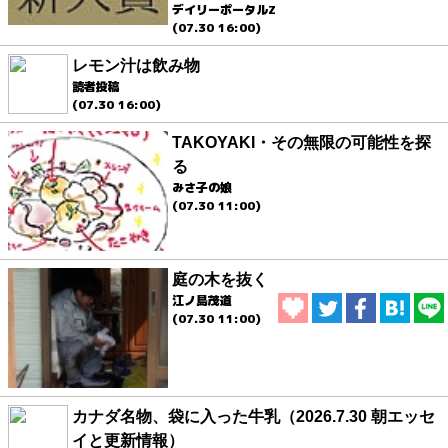
デイリーポータルZ
(07.30 16:00)
レモン汁は飲み物
読者投稿
(07.30 16:00)
TAKOYAKI・その無限の可能性を探
る
みさ子の娘
(07.30 11:00)
庭の木を抜く
江ノ島茂道
(07.30 11:00)
カナダ名物、袋に入った牛乳（2026.7.30 朝エッセ
イと更新情報）