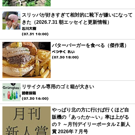
スリッパが好きすぎて相対的に靴下が嫌いになって
きた（2026.7.31 朝エッセイと更新情報）
石川大樹
(07.31 10:00)
バターバーガーを食べる（傑作選）
べつやく れい
(07.30 18:00)
リサイクル専用のゴミ箱が大きい
読者投稿
(07.30 16:00)
やっぱり北の方に行けば行くほど自
販機の「あったか～い」率は上がる
の？ ～月刊デイリーポータルＺ新人
賞 2026年７月号