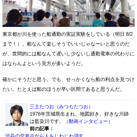
東京都が川を使った船通勤の実証実験をしている（明日 8/2
まで！）。船なんて楽しそうでいいじゃなーいと思うのだ
が、世間的には船なんて遅いし少ないし通勤電車の代わりに
はならんよという見方が多いようだ。
確かにそうだと思う。でも、せっかくなら船の利点を見つけ
たい。たとえば船のほうが早い区間てあると思うんだ。
三土たつお
（みつちたつお）
1976年茨城県生まれ。地図好き。好きな川跡
は藍染川です。
（動画インタビュー）
前の記事：
渋谷の交差点から人をじわじわ消す