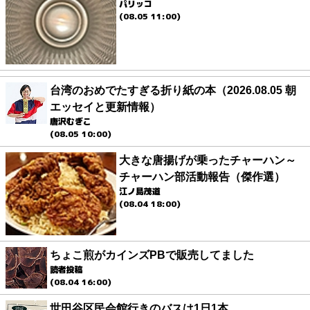
パリッコ
(08.05 11:00)
台湾のおめでたすぎる折り紙の本（2026.08.05 朝
エッセイと更新情報）
唐沢むぎこ
(08.05 10:00)
大きな唐揚げが乗ったチャーハン～
チャーハン部活動報告（傑作選）
江ノ島茂道
(08.04 18:00)
ちょこ煎がカインズPBで販売してました
読者投稿
(08.04 16:00)
世田谷区民会館行きのバスは1日1本