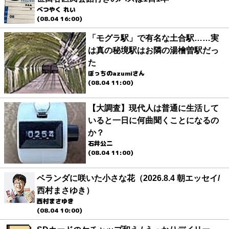
べつやく れい
(08.04 16:00)
「モグラ駅」で有名な土合駅……実
は真の秘境駅はお隣の湯檜曽駅だっ
た
ぼっちのazumiさん
(08.04 11:00)
【大調査】現代人は普通に生活して
いると一日に何曲聞くことになるの
か？
石井公二
(08.04 11:00)
ベランダに咲いた小さな花（2026.8.4 朝エッセイ/
西村まさゆき）
西村まさゆき
(08.04 10:00)