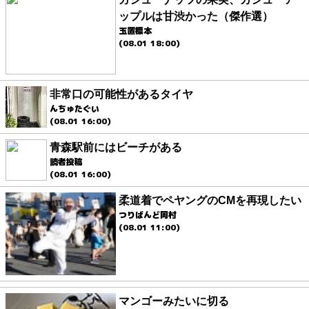
ップルは甘渋かった（傑作選）
玉置標本
(08.01 18:00)
非常口の可能性があるタイヤ
んちゅたぐい
(08.01 16:00)
青森駅前にはビーチがある
読者投稿
(08.01 16:00)
柔道着でペヤングのCMを再現したい
つりばんど岡村
(08.01 11:00)
マンゴーみたいに切る