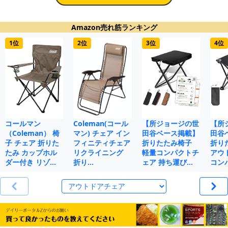
Amazon売れ筋ランキング
1位
2位
3位
4位
コールマン
Coleman(コール
【所ジョージの世
【所
（Coleman） 椅
マン) チェア イン
田谷ベース掲載】
田谷
子 チェア 折りた
フィニティチェア
折りたたみ椅子
折り
たみ カップホル
リクライニング
軽量コンパクトチ
アウ
ダー付き リゾ…
折り…
ェア 持ち運び…
コン