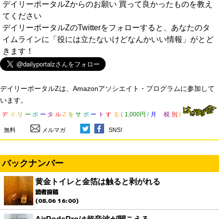
デイリーポータルZからのお願い 買って良かったものを教え
てください
デイリーポータルZのTwitterをフォローすると、あなたのタ
イムラインに「役には立たないけどなんかいい情報」がとど
きます！
デイリーポータルZは、Amazonアソシエイト・プログラムに参加して
います。
デ
イ
リ
ー
ポ
ー
タ
ル
Z
を
サ
ポ
ー
ト
す
る
(
1,000円
/
月
税
別
)
無料
メルマガ
SNS!
バックナンバー
黄金トイレと金箔は触ると剥がれる
読者投稿
(08.06 16:00)