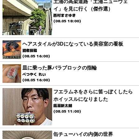
土浦の高架道路「土浦ニューウェ
イ」を見に行く（傑作選）
西村まさゆき
(08.05 18:00)
ヘアスタイルが3Dになっている美容室の看板
読者投稿
(08.05 16:00)
皿に乗った豚バラブロックの指輪
べつやく れい
(08.05 16:00)
フエラムネをさらに笛っぽくしたら
ホイッスルになりました
爲房新太朗
(08.05 11:00)
缶チューハイの内側の世界