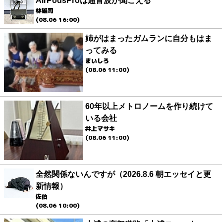
AirPodsProは超音波が聞こえる
林雄司
(08.06 16:00)
姉がはまったガムランに自分もはま
ってみる
まいしろ
(08.06 11:00)
60年以上メトロノームを作り続けて
いる会社
井上マサキ
(08.06 11:00)
全然関係ないんですが（2026.8.6 朝エッセイと更
新情報）
佐伯
(08.06 10:00)