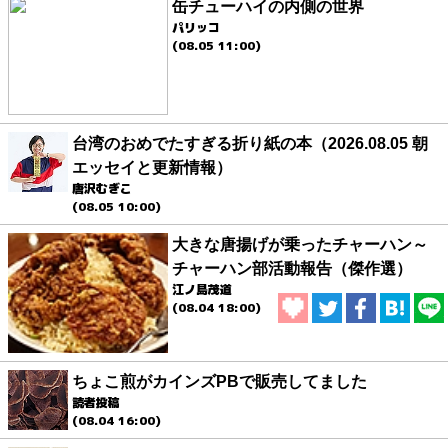
缶チューハイの内側の世界
パリッコ
(08.05 11:00)
台湾のおめでたすぎる折り紙の本（2026.08.05 朝
エッセイと更新情報）
唐沢むぎこ
(08.05 10:00)
大きな唐揚げが乗ったチャーハン～
チャーハン部活動報告（傑作選）
江ノ島茂道
(08.04 18:00)
ちょこ煎がカインズPBで販売してました
読者投稿
(08.04 16:00)