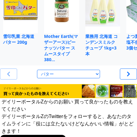
雪印乳業 北海道
Mother Earth(マ
業務用 北海道 コ
よつ
バター 200g
ザーアース)ピー
ンデンスミルク
塩不使
ナッツバター ス
チューブ 1kg×3
3個
ムースタイプ
本
380…
デイリーポータルZからのお願い 買って良かったものを教え
てください
デイリーポータルZのTwitterをフォローすると、あなたのタ
イムラインに「役には立たないけどなんかいい情報」がとど
きます！