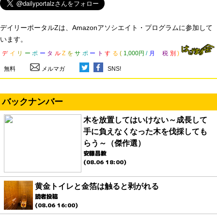
デイリーポータルZは、Amazonアソシエイト・プログラムに参加して
います。
デ
イ
リ
ー
ポ
ー
タ
ル
Z
を
サ
ポ
ー
ト
す
る
(
1,000円
/
月
税
別
)
無料
メルマガ
SNS!
バックナンバー
木を放置してはいけない～成長して
手に負えなくなった木を伐採しても
らう～（傑作選）
安藤昌教
(08.06 18:00)
黄金トイレと金箔は触ると剥がれる
読者投稿
(08.06 16:00)