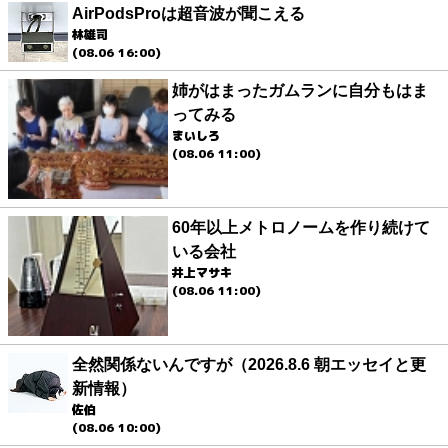
AirPodsProは超音波が聞こえる
林雄司
(08.06 16:00)
姉がはまったガムランに自分もはま
ってみる
まいしろ
(08.06 11:00)
60年以上メトロノームを作り続けて
いる会社
井上マサキ
(08.06 11:00)
全然関係ないんですが（2026.8.6 朝エッセイと更
新情報）
佐伯
(08.06 10:00)