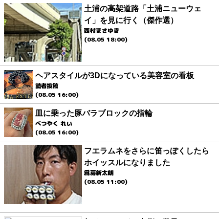
土浦の高架道路「土浦ニューウェ
イ」を見に行く（傑作選）
西村まさゆき
(08.05 18:00)
ヘアスタイルが3Dになっている美容室の看板
読者投稿
(08.05 16:00)
皿に乗った豚バラブロックの指輪
べつやく れい
(08.05 16:00)
フエラムネをさらに笛っぽくしたら
ホイッスルになりました
爲房新太朗
(08.05 11:00)