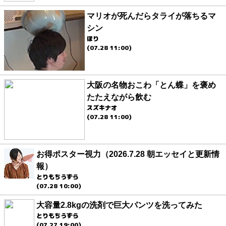
マリオが死んだらタライが落ちるマ
シン
ほり
(07.28 11:00)
大阪の名物おこわ「とん蝶」を褒め
たたえながら飲む
スズキナオ
(07.28 11:00)
お得ポスター視力（2026.7.28 朝エッセイと更新情
報）
とりもちうずら
(07.28 10:00)
大容量2.8kgの洗剤で巨大パンツを洗ってみた
とりもちうずら
(07.27 19:00)