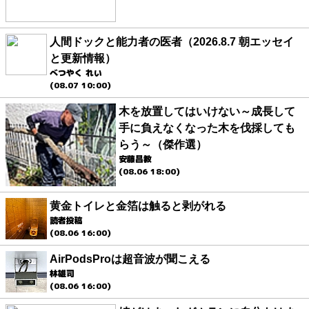
人間ドックと能力者の医者（2026.8.7 朝エッセイ
と更新情報）
べつやく れい
(08.07 10:00)
木を放置してはいけない～成長して
手に負えなくなった木を伐採しても
らう～（傑作選）
安藤昌教
(08.06 18:00)
黄金トイレと金箔は触ると剥がれる
読者投稿
(08.06 16:00)
AirPodsProは超音波が聞こえる
林雄司
(08.06 16:00)