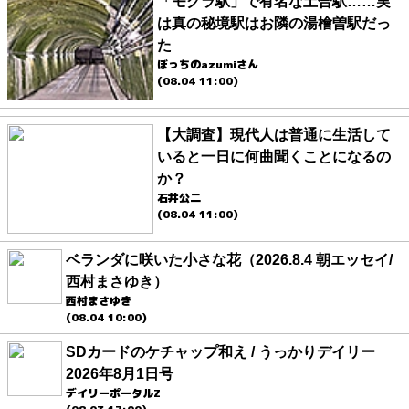
「モグラ駅」で有名な土合駅……実
は真の秘境駅はお隣の湯檜曽駅だっ
た
ぼっちのazumiさん
(08.04 11:00)
【大調査】現代人は普通に生活して
いると一日に何曲聞くことになるの
か？
石井公二
(08.04 11:00)
ベランダに咲いた小さな花（2026.8.4 朝エッセイ/
西村まさゆき）
西村まさゆき
(08.04 10:00)
SDカードのケチャップ和え / うっかりデイリー
2026年8月1日号
デイリーポータルZ