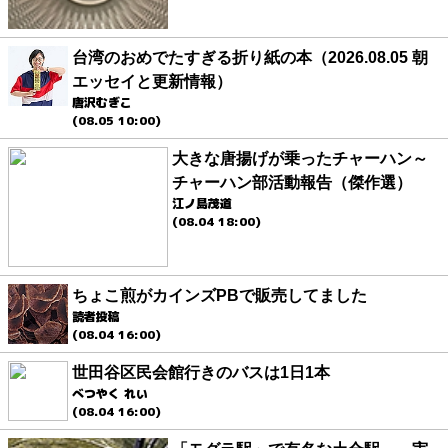
台湾のおめでたすぎる折り紙の本（2026.08.05 朝
エッセイと更新情報）
唐沢むぎこ
(08.05 10:00)
大きな唐揚げが乗ったチャーハン～
チャーハン部活動報告（傑作選）
江ノ島茂道
(08.04 18:00)
ちょこ煎がカインズPBで販売してました
読者投稿
(08.04 16:00)
世田谷区民会館行きのバスは1日1本
べつやく れい
(08.04 16:00)