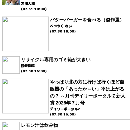
石川大樹
(07.31 10:00)
バターバーガーを食べる（傑作選）
べつやく れい
(07.30 18:00)
リサイクル専用のゴミ箱が大きい
読者投稿
(07.30 16:00)
やっぱり北の方に行けば行くほど自
販機の「あったか～い」率は上がる
の？ ～月刊デイリーポータルＺ新人
賞 2026年７月号
デイリーポータルZ
(07.30 16:00)
レモン汁は飲み物