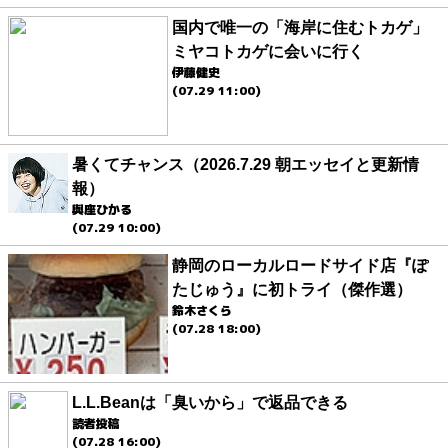
国内で唯一の「海岸に住むトカゲ」
ミヤコトカゲに会いに行く
伊藤健史
(07.29 11:00)
暑くてチャンス（2026.7.29 朝エッセイと更新情
報）
與座ひかる
(07.29 10:00)
静岡のローカルロードサイド店『ぽ
たじゅう』に初トライ（傑作選）
鈴木さくら
(07.28 18:00)
L.L.Beanは「臭いから」で返品できる
読者投稿
(07.28 16:00)