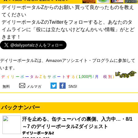
デイリーポータルZからのお願い 買って良かったものを教え
てください
デイリーポータルZのTwitterをフォローすると、あなたのタ
イムラインに「役には立たないけどなんかいい情報」がとど
きます！
デイリーポータルZは、Amazonアソシエイト・プログラムに参加して
います。
デ
イ
リ
ー
ポ
ー
タ
ル
Z
を
サ
ポ
ー
ト
す
る
(
1,000円
/
月
税
別
)
無料
メルマガ
SNS!
バックナンバー
汗を止める、缶チューハイの裏側、入力中…・8/1
～7 のデイリーポータルZダイジェスト
デイリーポータルZ