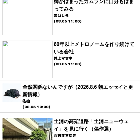
姉がはまったガムランに自分もはま
ってみる
まいしろ
(08.06 11:00)
60年以上メトロノームを作り続けて
いる会社
井上マサキ
(08.06 11:00)
全然関係ないんですが（2026.8.6 朝エッセイと更
新情報）
佐伯
(08.06 10:00)
土浦の高架道路「土浦ニューウェ
イ」を見に行く（傑作選）
西村まさゆき