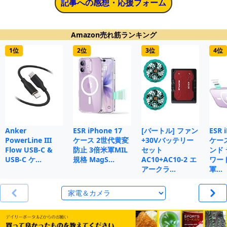
記事への感想・応援フォーム
Amazon売れ筋ランキング
1位
2位
3位
4位
Anker
ESR iPhone 17
[バートル] ファン
ESR 
PowerLine III
ケース 2世代黄変
+30Vバッテリー
ケー
Flow USB-C &
防止 3倍米軍MIL
セット
ンド
USB-C ケ…
規格 MagS…
AC10+AC10-2 エ
ワー
アークラ…
軍…