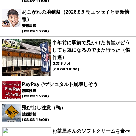
(08.09 11:00)
あこがれの地鎮祭（2026.8.9 朝エッセイと更新情
報）
安藤昌教
(08.09 10:00)
半年前に駅前で見かけた食堂がどう
しても気になるのでまた行った（傑
作選）
スズキナオ
(08.08 18:00)
PayPayでゲシュタルト崩壊しそう
読者投稿
(08.08 16:00)
飛び出し注意（鴨）
読者投稿
(08.08 16:00)
お茶屋さんのソフトクリームを食べ