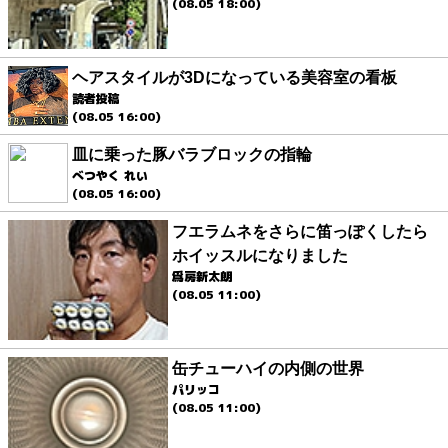
(08.05 18:00)
ヘアスタイルが3Dになっている美容室の看板
読者投稿
(08.05 16:00)
皿に乗った豚バラブロックの指輪
べつやく れい
(08.05 16:00)
フエラムネをさらに笛っぽくしたら
ホイッスルになりました
爲房新太朗
(08.05 11:00)
缶チューハイの内側の世界
パリッコ
(08.05 11:00)