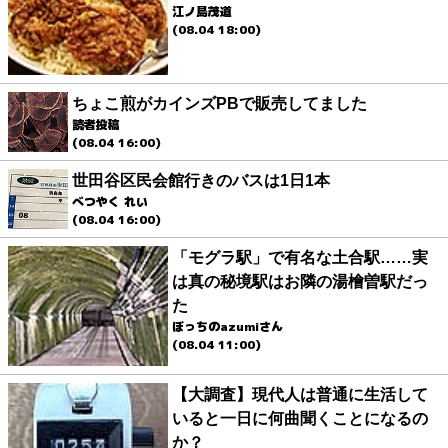
江ノ島茂道
(08.04 18:00)
ちょこ煎がカインズPBで販売してました
読者投稿
(08.04 16:00)
世田谷区民会館行きのバスは1日1本
べつやく れい
(08.04 16:00)
「モグラ駅」で有名な土合駅……実
は真の秘境駅はお隣の湯檜曽駅だっ
た
ぼっちのazumiさん
(08.04 11:00)
【大調査】現代人は普通に生活して
いると一日に何曲聞くことになるの
か？