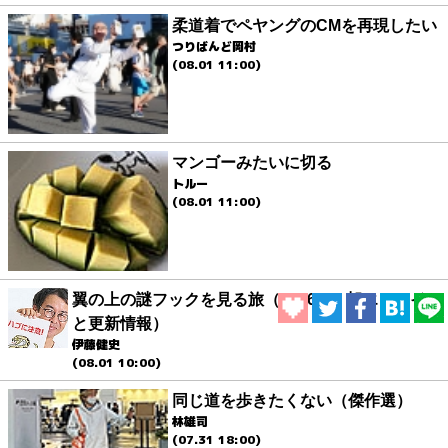
柔道着でペヤングのCMを再現したい
つりばんど岡村
(08.01 11:00)
マンゴーみたいに切る
トルー
(08.01 11:00)
翼の上の謎フックを見る旅（2026.8.1 朝エッセイ
と更新情報）
伊藤健史
(08.01 10:00)
同じ道を歩きたくない（傑作選）
林雄司
(07.31 18:00)