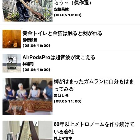
らう～（傑作選）
安藤昌教
(08.06 18:00)
黄金トイレと金箔は触ると剥がれる
読者投稿
(08.06 16:00)
AirPodsProは超音波が聞こえる
林雄司
(08.06 16:00)
姉がはまったガムランに自分もはま
ってみる
まいしろ
(08.06 11:00)
60年以上メトロノームを作り続けて
いる会社
井上マサキ