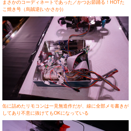
まさかのコーディネートであった／かつお節踊る！HOTた
こ焼き号（烏賊逆(いかさか)）
缶に詰めたリモコンは一見無造作だが、線に全部メモ書きが
してあり不意に抜けてもOKになっている