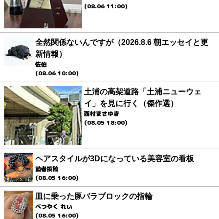
(08.06 11:00)
全然関係ないんですが（2026.8.6 朝エッセイと更
新情報）
佐伯
(08.06 10:00)
土浦の高架道路「土浦ニューウェ
イ」を見に行く（傑作選）
西村まさゆき
(08.05 18:00)
ヘアスタイルが3Dになっている美容室の看板
読者投稿
(08.05 16:00)
皿に乗った豚バラブロックの指輪
べつやく れい
(08.05 16:00)