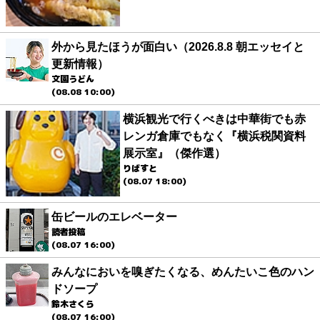
外から見たほうが面白い（2026.8.8 朝エッセイと
更新情報）
文園うどん
(08.08 10:00)
横浜観光で行くべきは中華街でも赤
レンガ倉庫でもなく『横浜税関資料
展示室』（傑作選）
りばすと
(08.07 18:00)
缶ビールのエレベーター
読者投稿
(08.07 16:00)
みんなにおいを嗅ぎたくなる、めんたいこ色のハン
ドソープ
鈴木さくら
(08.07 16:00)