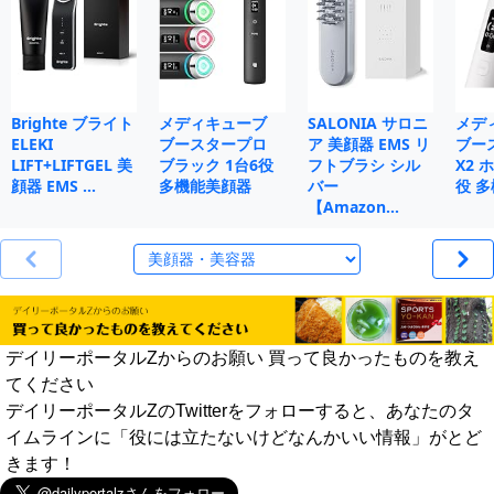
Brighte ブライト
メディキューブ
SALONIA サロニ
メデ
ELEKI
ブースタープロ
ア 美顔器 EMS リ
ブー
LIFT+LIFTGEL 美
ブラック 1台6役
フトブラシ シル
X2 
顔器 EMS …
多機能美顔器
バー
役 
【Amazon…
デイリーポータルZからのお願い 買って良かったものを教え
てください
デイリーポータルZのTwitterをフォローすると、あなたのタ
イムラインに「役には立たないけどなんかいい情報」がとど
きます！