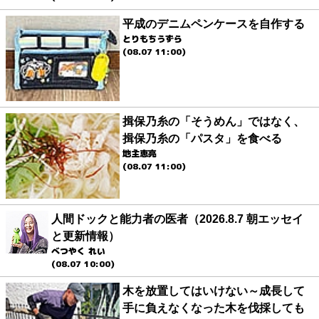
平成のデニムペンケースを自作する
とりもちうずら
(08.07 11:00)
揖保乃糸の「そうめん」ではなく、
揖保乃糸の「パスタ」を食べる
地主恵亮
(08.07 11:00)
人間ドックと能力者の医者（2026.8.7 朝エッセイ
と更新情報）
べつやく れい
(08.07 10:00)
木を放置してはいけない～成長して
手に負えなくなった木を伐採しても