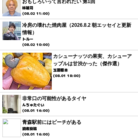
おもしろいって言われたい 第1回
林雄司
(08.02 11:00)
冷房の壊れた焼肉屋（2026.8.2 朝エッセイと更新
情報）
トルー
(08.02 10:00)
カシューナッツの果実、カシューア
ップルは甘渋かった（傑作選）
玉置標本
(08.01 18:00)
非常口の可能性があるタイヤ
んちゅたぐい
(08.01 16:00)
青森駅前にはビーチがある
読者投稿
(08.01 16:00)