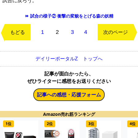
試合に戻ろう。
⏩ 試合の様子② 衝撃の変貌をとげる森の妖精
1
2
3
4
もどる
次のページ
デイリーポータルZ トップへ
記事が面白かったら、
ぜひライターに感想をお送りください
記事への感想・応援フォーム
Amazon売れ筋ランキング
1位
2位
3位
4位