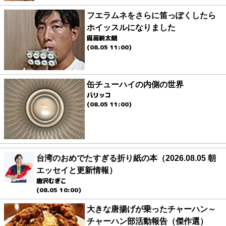
フエラムネをさらに笛っぽくしたら
ホイッスルになりました
爲房新太朗
(08.05 11:00)
缶チューハイの内側の世界
パリッコ
(08.05 11:00)
台湾のおめでたすぎる折り紙の本（2026.08.05 朝
エッセイと更新情報）
唐沢むぎこ
(08.05 10:00)
大きな唐揚げが乗ったチャーハン～
チャーハン部活動報告（傑作選）