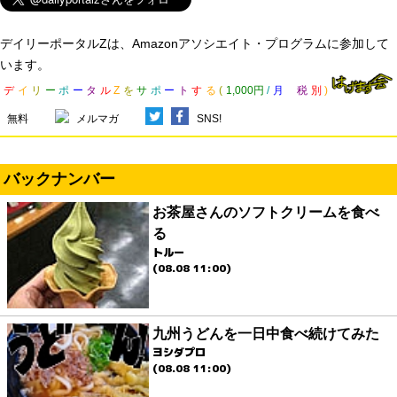
デイリーポータルZは、Amazonアソシエイト・プログラムに参加して
います。
デ
イ
リ
ー
ポ
ー
タ
ル
Z
を
サ
ポ
ー
ト
す
る
(
1,000円
/
月
税
別
)
無料
メルマガ
SNS!
バックナンバー
お茶屋さんのソフトクリームを食べ
る
トルー
(08.08 11:00)
九州うどんを一日中食べ続けてみた
ヨシダプロ
(08.08 11:00)