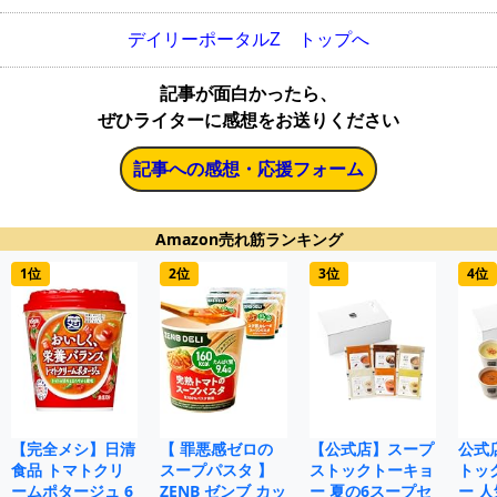
デイリーポータルZ トップへ
記事が面白かったら、
ぜひライターに感想をお送りください
記事への感想・応援フォーム
Amazon売れ筋ランキング
1位
2位
3位
4位
【完全メシ】日清
【 罪悪感ゼロの
【公式店】スープ
公式
食品 トマトクリ
スープパスタ 】
ストックトーキョ
トッ
ームポタージュ 6
ZENB ゼンブ カッ
ー 夏の6スープセ
ー 人