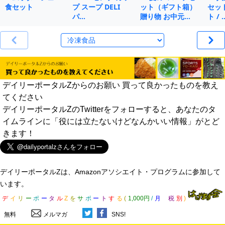
食セット
プ スープ DELI
ット（ギフト箱）
セット
パ…
贈り物 お中元…
ト / 
デイリーポータルZからのお願い 買って良かったものを教え
てください
デイリーポータルZのTwitterをフォローすると、あなたのタ
イムラインに「役には立たないけどなんかいい情報」がとど
きます！
デイリーポータルZは、Amazonアソシエイト・プログラムに参加して
います。
デ
イ
リ
ー
ポ
ー
タ
ル
Z
を
サ
ポ
ー
ト
す
る
(
1,000円
/
月
税
別
)
無料
メルマガ
SNS!