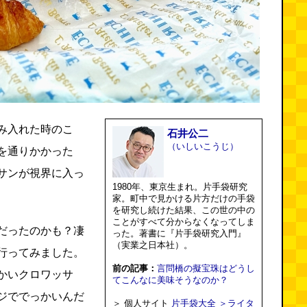
み入れた時のこ
石井公二
（いしいこうじ）
を通りかかった
サンが視界に入っ
1980年、東京生まれ。片手袋研究
家。町中で見かける片方だけの手袋
を研究し続けた結果、この世の中の
ことがすべて分からなくなってしま
だったのかも？凄
った。著書に『片手袋研究入門』
（実業之日本社）。
行ってみました。
前の記事：
言問橋の擬宝珠はどうし
かいクロワッサ
てこんなに美味そうなのか？
ジででっかいんだ
＞ 個人サイト
片手袋大全
＞ライタ