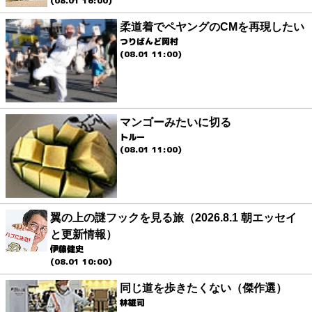
(08.01 16:00)
柔道着でペヤングのCMを再現したい
つりばんど岡村
(08.01 11:00)
マンゴーみたいに切る
トルー
(08.01 11:00)
翼の上の謎フックを見る旅（2026.8.1 朝エッセイ
と更新情報）
伊藤健史
(08.01 10:00)
同じ道を歩きたくない（傑作選）
林雄司