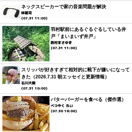
ネックスピーカーで家の音楽問題が解決
林雄司
(07.31 11:00)
羽村駅前にあるぐるぐるしている井
戸「まいまいず井戸」
西村まさゆき
(07.31 11:00)
スリッパが好きすぎて相対的に靴下が嫌いになって
きた（2026.7.31 朝エッセイと更新情報）
石川大樹
(07.31 10:00)
バターバーガーを食べる（傑作選）
べつやく れい
(07.30 18:00)