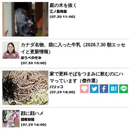
庭の木を抜く
江ノ島茂道
(07.30 11:00)
カナダ名物、袋に入った牛乳（2026.7.30 朝エッセ
イと更新情報）
ほりべのぞみ
(07.30 10:00)
家で更科そばをつまみに飲むのにハ
マっています（傑作選）
パリッコ
(07.29 18:00)
顔に顔ハメ
読者投稿
(07.29 16:00)