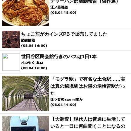
チャーハン部活動報告（傑作選）
江ノ島茂道
(08.04 18:00)
ちょこ煎がカインズPBで販売してました
読者投稿
(08.04 16:00)
世田谷区民会館行きのバスは1日1本
べつやく れい
(08.04 16:00)
「モグラ駅」で有名な土合駅……実
は真の秘境駅はお隣の湯檜曽駅だっ
た
ぼっちのazumiさん
(08.04 11:00)
【大調査】現代人は普通に生活して
いると一日に何曲聞くことになるの