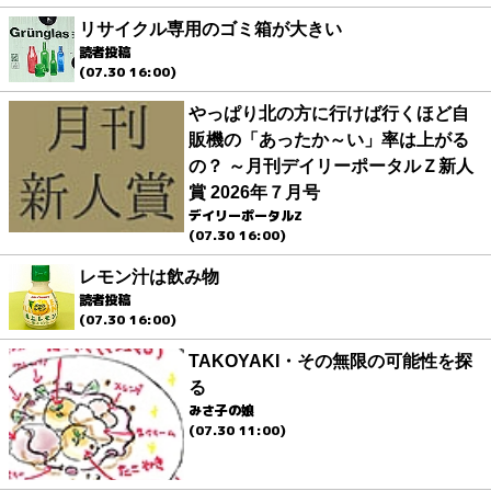
リサイクル専用のゴミ箱が大きい
読者投稿
(07.30 16:00)
やっぱり北の方に行けば行くほど自
販機の「あったか～い」率は上がる
の？ ～月刊デイリーポータルＺ新人
賞 2026年７月号
デイリーポータルZ
(07.30 16:00)
レモン汁は飲み物
読者投稿
(07.30 16:00)
TAKOYAKI・その無限の可能性を探
る
みさ子の娘
(07.30 11:00)