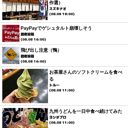
作選）
スズキナオ
(08.08 18:00)
PayPayでゲシュタルト崩壊しそう
読者投稿
(08.08 16:00)
飛び出し注意（鴨）
読者投稿
(08.08 16:00)
お茶屋さんのソフトクリームを食べ
る
トルー
(08.08 11:00)
九州うどんを一日中食べ続けてみた
ヨシダプロ
(08.08 11:00)