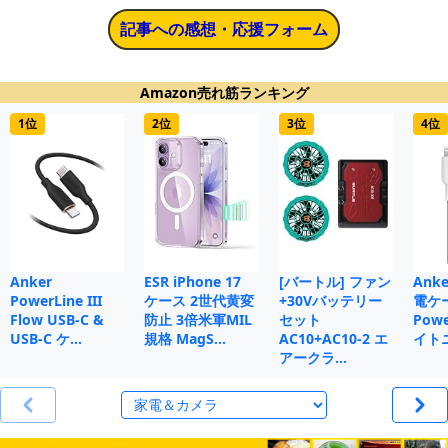
記事への感想・応援フォーム
Amazon売れ筋ランキング
1位
2位
3位
4位
Anker
ESR iPhone 17
[バートル] ファン
Anke
PowerLine III
ケース 2世代黄変
+30Vバッテリー
電ケ
Flow USB-C &
防止 3倍米軍MIL
セット
Powe
USB-C ケ…
規格 MagS…
AC10+AC10-2 エ
イト
アークラ…