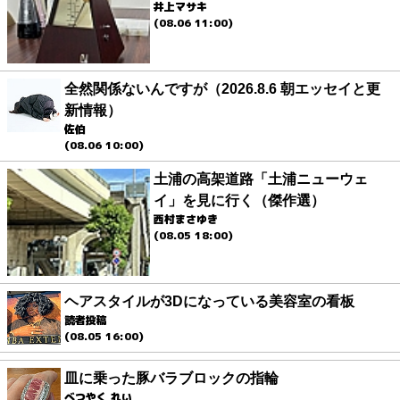
井上マサキ
(08.06 11:00)
全然関係ないんですが（2026.8.6 朝エッセイと更
新情報）
佐伯
(08.06 10:00)
土浦の高架道路「土浦ニューウェ
イ」を見に行く（傑作選）
西村まさゆき
(08.05 18:00)
ヘアスタイルが3Dになっている美容室の看板
読者投稿
(08.05 16:00)
皿に乗った豚バラブロックの指輪
べつやく れい