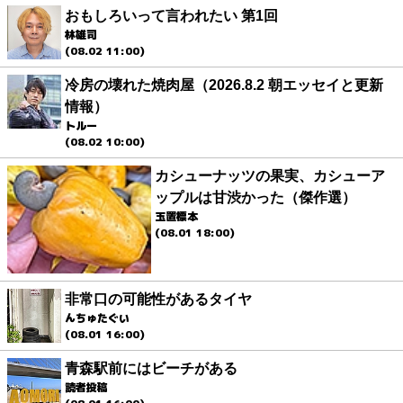
おもしろいって言われたい 第1回
林雄司
(08.02 11:00)
冷房の壊れた焼肉屋（2026.8.2 朝エッセイと更新
情報）
トルー
(08.02 10:00)
カシューナッツの果実、カシューア
ップルは甘渋かった（傑作選）
玉置標本
(08.01 18:00)
非常口の可能性があるタイヤ
んちゅたぐい
(08.01 16:00)
青森駅前にはビーチがある
読者投稿