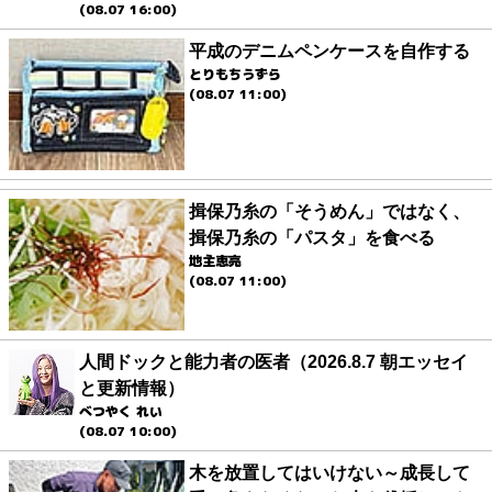
(08.07 16:00)
平成のデニムペンケースを自作する
とりもちうずら
(08.07 11:00)
揖保乃糸の「そうめん」ではなく、
揖保乃糸の「パスタ」を食べる
地主恵亮
(08.07 11:00)
人間ドックと能力者の医者（2026.8.7 朝エッセイ
と更新情報）
べつやく れい
(08.07 10:00)
木を放置してはいけない～成長して