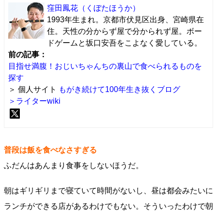
窪田鳳花
（くぼたほうか）
1993年生まれ。京都市伏見区出身、宮崎県在
住。天性の分からず屋で分かられず屋。ボー
ドゲームと坂口安吾をこよなく愛している。
前の記事：
目指せ満腹！おじいちゃんちの裏山で食べられるものを
探す
＞ 個人サイト
もがき続けて100年生き抜くブログ
＞ライターwiki
普段は飯を食べなさすぎる
ふだんはあんまり食事をしないほうだ。
朝はギリギリまで寝ていて時間がないし、昼は都会みたいに
ランチができる店があるわけでもない。そういったわけで朝