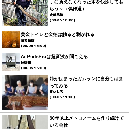
手に負えなくなった木を伐採しても
らう～（傑作選）
安藤昌教
(08.06 18:00)
黄金トイレと金箔は触ると剥がれる
読者投稿
(08.06 16:00)
AirPodsProは超音波が聞こえる
林雄司
(08.06 16:00)
姉がはまったガムランに自分もはま
ってみる
まいしろ
(08.06 11:00)
60年以上メトロノームを作り続けて
いる会社