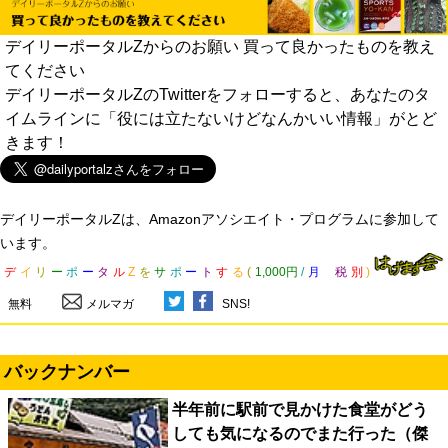
デイリーポータルZからのお願い 買って良かったものを教え
てください
デイリーポータルZのTwitterをフォローすると、あなたのタ
イムラインに「役には立たないけどなんかいい情報」がとど
きます！
デイリーポータルZは、Amazonアソシエイト・プログラムに参加して
います。
デ
イ
リ
ー
ポ
ー
タ
ル
Z
を
サ
ポ
ー
ト
す
る
(
1,000円
/
月
税
別
)
無料
メルマガ
SNS!
バックナンバー
半年前に駅前で見かけた食堂がどう
しても気になるのでまた行った（傑