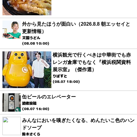
外から見たほうが面白い（2026.8.8 朝エッセイと
更新情報）
文園うどん
(08.08 10:00)
横浜観光で行くべきは中華街でも赤
レンガ倉庫でもなく『横浜税関資料
展示室』（傑作選）
りばすと
(08.07 18:00)
缶ビールのエレベーター
読者投稿
(08.07 16:00)
みんなにおいを嗅ぎたくなる、めんたいこ色のハン
ドソープ
鈴木さくら