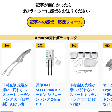
記事が面白かったら、
ぜひライターに感想をお送りください
記事への感想・応援フォーム
Amazon売れ筋ランキング
1位
2位
3位
4位
下村企販 先端が
貝印 KAI
下村企販 先端が
オー
浮いて汚れない
SELECT100 × ム
浮いて汚れない
Le
スマートキッチン
ーミン シリコー
スマートキッチン
正規
トング 大 【日本
ントング 24cm
トング 大 42497
トン
製】 細かい食…
DH…
& 揚げ…
ない 