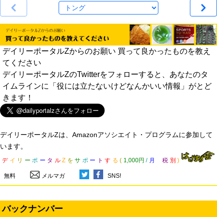
デイリーポータルZからのお願い 買って良かったものを教え
てください
デイリーポータルZのTwitterをフォローすると、あなたのタ
イムラインに「役には立たないけどなんかいい情報」がとど
きます！
デイリーポータルZは、Amazonアソシエイト・プログラムに参加して
います。
デ
イ
リ
ー
ポ
ー
タ
ル
Z
を
サ
ポ
ー
ト
す
る
(
1,000円
/
月
税
別
)
無料
メルマガ
SNS!
バックナンバー