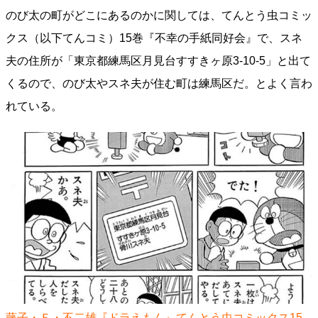
のび太の町がどこにあるのかに関しては、てんとう虫コミッ
クス（以下てんコミ）15巻『不幸の手紙同好会』で、スネ
夫の住所が「東京都練馬区月見台すすきヶ原3-10-5」と出て
くるので、のび太やスネ夫が住む町は練馬区だ。とよく言わ
れている。
藤子・Ｆ・不二雄『ドラえもん』てんとう虫コミックス15