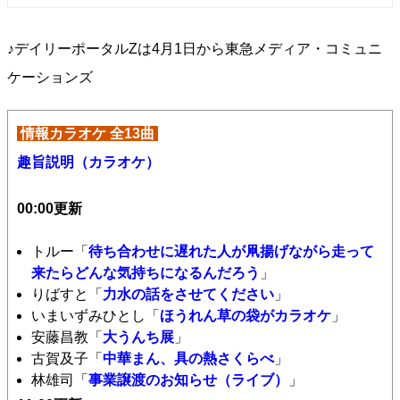
♪デイリーポータルZは4月1日から東急メディア・コミュニ
ケーションズ
情報カラオケ 全13曲
趣旨説明（カラオケ）
00:00更新
トルー「
待ち合わせに遅れた人が凧揚げながら走って
来たらどんな気持ちになるんだろう
」
りばすと「
力水の話をさせてください
」
いまいずみひとし「
ほうれん草の袋がカラオケ
」
安藤昌教「
大うんち展
」
古賀及子「
中華まん、具の熱さくらべ
」
林雄司「
事業譲渡のお知らせ（ライブ）
」