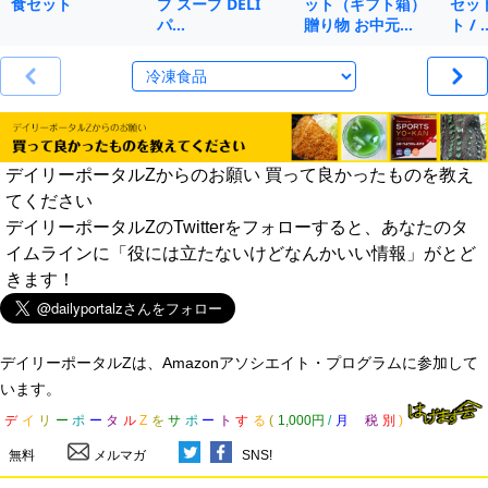
食セット
プ スープ DELI
ット（ギフト箱）
セット
パ…
贈り物 お中元…
ト / 
デイリーポータルZからのお願い 買って良かったものを教え
てください
デイリーポータルZのTwitterをフォローすると、あなたのタ
イムラインに「役には立たないけどなんかいい情報」がとど
きます！
デイリーポータルZは、Amazonアソシエイト・プログラムに参加して
います。
デ
イ
リ
ー
ポ
ー
タ
ル
Z
を
サ
ポ
ー
ト
す
る
(
1,000円
/
月
税
別
)
無料
メルマガ
SNS!