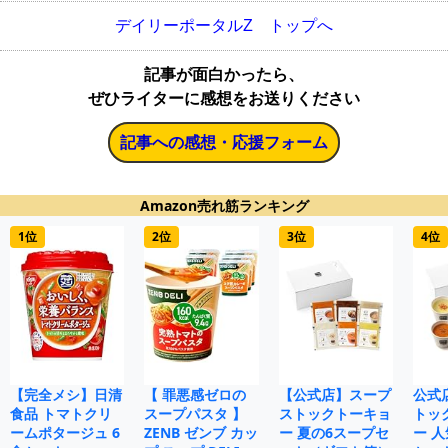
デイリーポータルZ トップへ
記事が面白かったら、
ぜひライターに感想をお送りください
記事への感想・応援フォーム
Amazon売れ筋ランキング
1位
2位
3位
4位
【完全メシ】日清
【 罪悪感ゼロの
【公式店】スープ
公式
食品 トマトクリ
スープパスタ 】
ストックトーキョ
トッ
ームポタージュ 6
ZENB ゼンブ カッ
ー 夏の6スープセ
ー 人