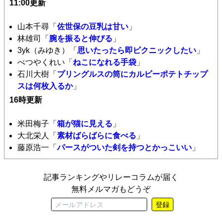
11:00更新
山本千尋「
佐世保の豆乳は甘い
」
林雄司「
腕を振ると伸びる
」
3yk（みゆき）「
思いたったら即ピクニックしたい
」
べつやくれい「
ねこになれる手袋
」
石川大樹「
プリングルスの筒にカルビーポテトチップ
スは何枚入るか
」
16時更新
米田梅子「
箱が猫に見える
」
大北栄人「
素材ばらばらに食べる
」
藤原浩一「
パースがついた剣を持つとかっこいい
」
記事ランキングやリレーコラムが届く
無料メルマガもどうぞ
登録