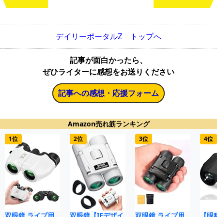
デイリーポータルZ トップへ
記事が面白かったら、
ぜひライターに感想をお送りください
記事への感想・応援フォーム
Amazon売れ筋ランキング
1位
2位
3位
4位
双眼鏡 ライブ用
双眼鏡【IFデザイ
双眼鏡 ライブ用
【眼