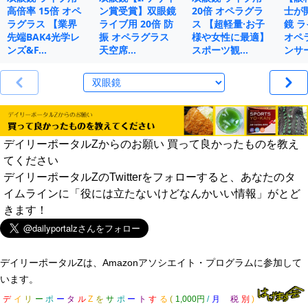
高倍率 15倍 オペ
ン賞受賞】双眼鏡
20倍 オペラグラ
士が
ラグラス 【業界
ライブ用 20倍 防
ス 【超軽量·お子
鏡 ラ
先端BAK4光学レ
振 オペラグラス
様や女性に最適】
オペ
ンズ&F…
天空席…
スポーツ観…
ンサ
デイリーポータルZからのお願い 買って良かったものを教え
てください
デイリーポータルZのTwitterをフォローすると、あなたのタ
イムラインに「役には立たないけどなんかいい情報」がとど
きます！
デイリーポータルZは、Amazonアソシエイト・プログラムに参加して
います。
デ
イ
リ
ー
ポ
ー
タ
ル
Z
を
サ
ポ
ー
ト
す
る
(
1,000円
/
月
税
別
)