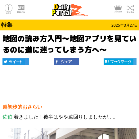
特集
2025年3月27日
地図の読み方入門～地図アプリを見てい
るのに道に迷ってしまう方へ～
超初歩的おさらい
佐伯
:着きました！後半はやや遠回りしましたが…。