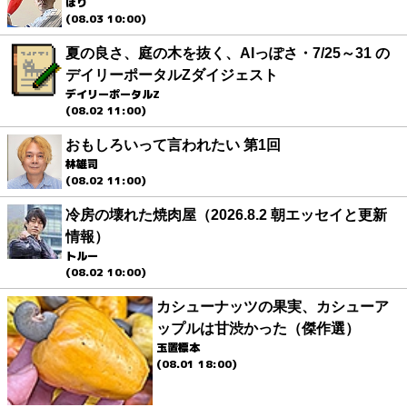
ほり
(08.03 10:00)
夏の良さ、庭の木を抜く、AIっぽさ・7/25～31 の
デイリーポータルZダイジェスト
デイリーポータルZ
(08.02 11:00)
おもしろいって言われたい 第1回
林雄司
(08.02 11:00)
冷房の壊れた焼肉屋（2026.8.2 朝エッセイと更新
情報）
トルー
(08.02 10:00)
カシューナッツの果実、カシューア
ップルは甘渋かった（傑作選）
玉置標本
(08.01 18:00)