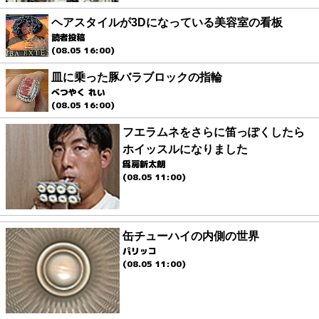
ヘアスタイルが3Dになっている美容室の看板
読者投稿
(08.05 16:00)
皿に乗った豚バラブロックの指輪
べつやく れい
(08.05 16:00)
フエラムネをさらに笛っぽくしたら
ホイッスルになりました
爲房新太朗
(08.05 11:00)
缶チューハイの内側の世界
パリッコ
(08.05 11:00)