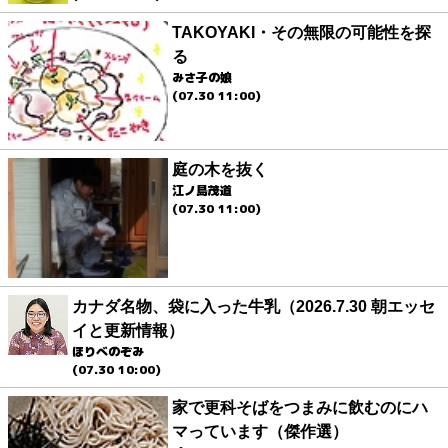
TAKOYAKI・その無限の可能性を探
る
みさ子の娘
(07.30 11:00)
庭の木を抜く
江ノ島茂道
(07.30 11:00)
カナダ名物、袋に入った牛乳（2026.7.30 朝エッセ
イと更新情報）
ほりべのぞみ
(07.30 10:00)
家で更科そばをつまみに飲むのにハ
マっています（傑作選）