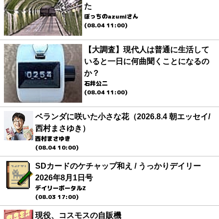
た
ぼっちのazumiさん
(08.04 11:00)
【大調査】現代人は普通に生活して
いると一日に何曲聞くことになるの
か？
石井公二
(08.04 11:00)
ベランダに咲いた小さな花（2026.8.4 朝エッセイ/
西村まさゆき）
西村まさゆき
(08.04 10:00)
SDカードのケチャップ和え / うっかりデイリー
2026年8月1日号
デイリーポータルZ
(08.03 17:00)
現役、コスモスの自販機