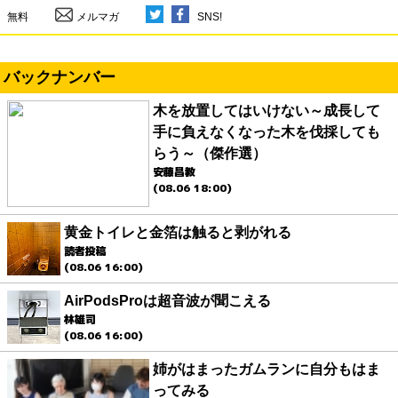
無料
メルマガ
SNS!
バックナンバー
木を放置してはいけない～成長して
手に負えなくなった木を伐採しても
らう～（傑作選）
安藤昌教
(08.06 18:00)
黄金トイレと金箔は触ると剥がれる
読者投稿
(08.06 16:00)
AirPodsProは超音波が聞こえる
林雄司
(08.06 16:00)
姉がはまったガムランに自分もはま
ってみる