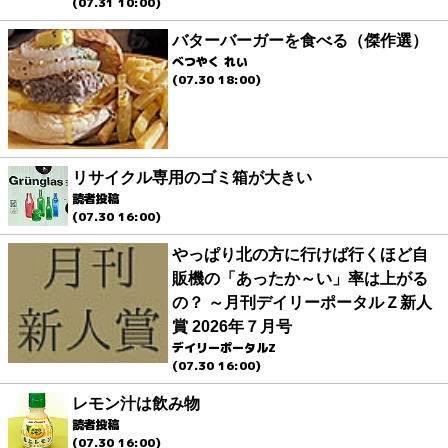
(07.31 10:00)
バターバーガーを食べる（傑作選）
べつやく れい
(07.30 18:00)
リサイクル専用のゴミ箱が大きい
読者投稿
(07.30 16:00)
やっぱり北の方に行けば行くほど自
販機の「あったか～い」率は上がる
の？ ～月刊デイリーポータルＺ新人
賞 2026年７月号
デイリーポータルZ
(07.30 16:00)
レモン汁は飲み物
読者投稿
(07.30 16:00)