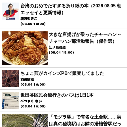
台湾のおめでたすぎる折り紙の本（2026.08.05 朝
エッセイと更新情報）
唐沢むぎこ
(08.05 10:00)
大きな唐揚げが乗ったチャーハン～
チャーハン部活動報告（傑作選）
江ノ島茂道
(08.04 18:00)
ちょこ煎がカインズPBで販売してました
読者投稿
(08.04 16:00)
世田谷区民会館行きのバスは1日1本
べつやく れい
(08.04 16:00)
「モグラ駅」で有名な土合駅……実
は真の秘境駅はお隣の湯檜曽駅だっ