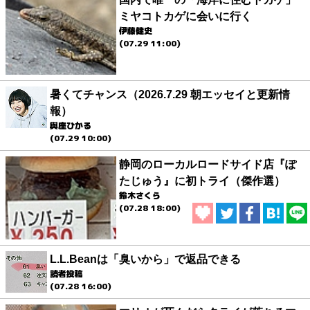
ミヤコトカゲに会いに行く
伊藤健史
(07.29 11:00)
暑くてチャンス（2026.7.29 朝エッセイと更新情
報）
與座ひかる
(07.29 10:00)
静岡のローカルロードサイド店『ぽ
たじゅう』に初トライ（傑作選）
鈴木さくら
(07.28 18:00)
L.L.Beanは「臭いから」で返品できる
読者投稿
(07.28 16:00)