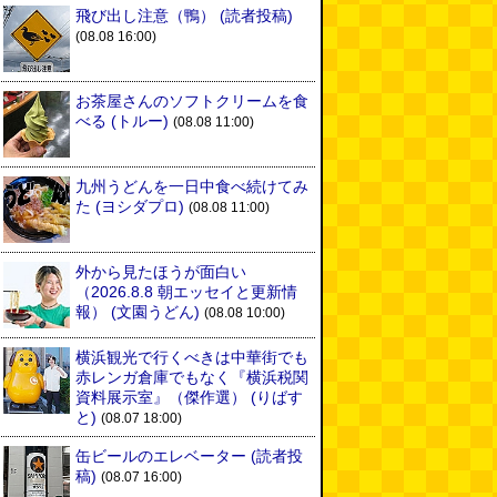
飛び出し注意（鴨）
(読者投稿)
(08.08 16:00)
お茶屋さんのソフトクリームを食
べる
(トルー)
(08.08 11:00)
九州うどんを一日中食べ続けてみ
た
(ヨシダプロ)
(08.08 11:00)
外から見たほうが面白い
（2026.8.8 朝エッセイと更新情
報）
(文園うどん)
(08.08 10:00)
横浜観光で行くべきは中華街でも
赤レンガ倉庫でもなく『横浜税関
資料展示室』（傑作選）
(りばす
と)
(08.07 18:00)
缶ビールのエレベーター
(読者投
稿)
(08.07 16:00)