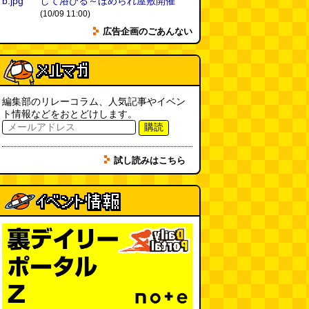
して浴びる～ほめられ屋敷開催
ちょこ煎がカインズPBで販売し
(10/09 11:00)
てました
(読者投稿)
(08.04 16:00)
広告企画のごあんない
世田谷区民会館行きのバスは1日
1本
(べつやく れい)
(08.04 16:00)
編集部のリレーコラム、人気記事やイベン
ト情報などをおとどけします。
「モグラ駅」で有名な土合駅……
購読
実は真の秘境駅はお隣の湯檜曽駅
だった
(ぼっちのazumiさん)
(08.04 11:00)
試し読みはこちら
【大調査】現代人は普通に生活し
ていると一日に何曲聞くことにな
るのか？
(石井公二)
(08.04 11:00)
ベランダに咲いた小さな花
（2026.8.4 朝エッセイ/西村まさ
ゆき）
(西村まさゆき)
(08.04
10:00)
SDカードのケチャップ和え / う
っかりデイリー 2026年8月1日号