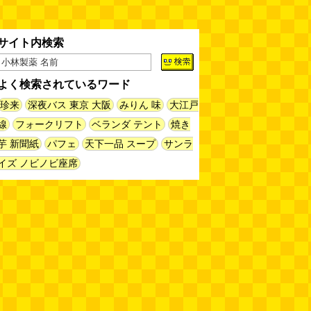
る
(読者投稿)
(08.06 16:00)
サイト内検索
AirPodsProは超音波が聞こえる
(林雄司)
(08.06 16:00)
よく検索されているワード
姉がはまったガムランに自分もは
珍来
深夜バス 東京 大阪
みりん 味
大江戸
まってみる
(まいしろ)
(08.06
線
フォークリフト
ベランダ テント
焼き
11:00)
芋 新聞紙
パフェ
天下一品 スープ
サンラ
60年以上メトロノームを作り続
イズ ノビノビ座席
けている会社
(井上マサキ)
(08.06
11:00)
全然関係ないんですが（2026.8.6
朝エッセイと更新情報）
(佐伯)
(08.06 10:00)
土浦の高架道路「土浦ニューウェ
イ」を見に行く（傑作選）
(西村
まさゆき)
(08.05 18:00)