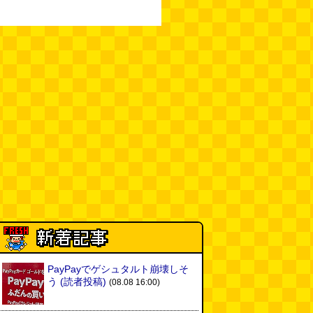
PayPayでゲシュタルト崩壊しそ
う
(読者投稿)
(08.08 16:00)