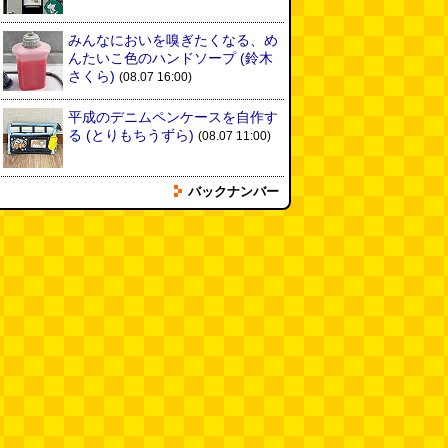
みんなにおいを嗅ぎたくなる、め
んたいこ色のハンドソープ
(鈴木
さくら)
(08.07 16:00)
平成のデニムペンケースを自作す
る
(とりもちうずら)
(08.07 11:00)
バックナンバー
揖保乃糸の「そうめん」ではな
く、揖保乃糸の「パスタ」を食べ
る
(地主恵亮)
(08.07 11:00)
人間ドックと能力者の医者
（2026.8.7 朝エッセイと更新情
報）
(べつやく れい)
(08.07 10:00)
木を放置してはいけない～成長し
て手に負えなくなった木を伐採し
てもらう～（傑作選）
(安藤昌教)
(08.06 18:00)
黄金トイレと金箔は触ると剥がれ