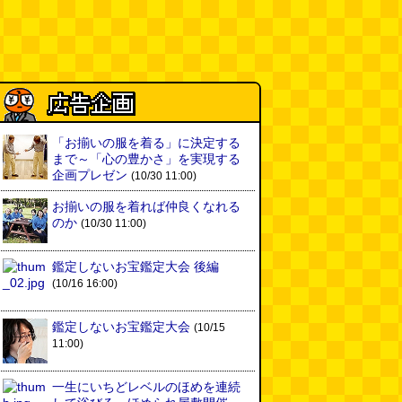
ヘアスタイルが3Dになっている
美容室の看板
(読者投稿)
(08.05
16:00)
皿に乗った豚バラブロックの指輪
(べつやく れい)
(08.05 16:00)
フエラムネをさらに笛っぽくした
「お揃いの服を着る」に決定する
らホイッスルになりました
(爲房
まで～「心の豊かさ」を実現する
新太朗)
企画プレゼン
(08.05 11:00)
(10/30 11:00)
お揃いの服を着れば仲良くなれる
缶チューハイの内側の世界
(パリ
のか
(10/30 11:00)
ッコ)
(08.05 11:00)
鑑定しないお宝鑑定大会 後編
台湾のおめでたすぎる折り紙の本
(10/16 16:00)
（2026.08.05 朝エッセイと更新
情報）
(唐沢むぎこ)
(08.05 10:00)
鑑定しないお宝鑑定大会
(10/15
11:00)
大きな唐揚げが乗ったチャーハン
～チャーハン部活動報告（傑作
選）
(江ノ島茂道)
(08.04 18:00)
一生にいちどレベルのほめを連続