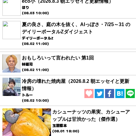
eco小（2026.8.3 朝エッセイと更新情報）
ほり
(08.03 10:00)
夏の良さ、庭の木を抜く、AIっぽさ・7/25～31 の
デイリーポータルZダイジェスト
デイリーポータルZ
(08.02 11:00)
おもしろいって言われたい 第1回
林雄司
(08.02 11:00)
冷房の壊れた焼肉屋（2026.8.2 朝エッセイと更新
情報）
トルー
(08.02 10:00)
カシューナッツの果実、カシューア
ップルは甘渋かった（傑作選）
玉置標本
(08.01 18:00)