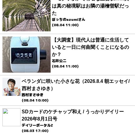
は真の秘境駅はお隣の湯檜曽駅だっ
た
ぼっちのazumiさん
(08.04 11:00)
【大調査】現代人は普通に生活して
いると一日に何曲聞くことになるの
か？
石井公二
(08.04 11:00)
ベランダに咲いた小さな花（2026.8.4 朝エッセイ/
西村まさゆき）
西村まさゆき
(08.04 10:00)
SDカードのケチャップ和え / うっかりデイリー
2026年8月1日号
デイリーポータルZ
(08.03 17:00)