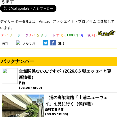
きます！
デイリーポータルZは、Amazonアソシエイト・プログラムに参加して
います。
デ
イ
リ
ー
ポ
ー
タ
ル
Z
を
サ
ポ
ー
ト
す
る
(
1,000円
/
月
税
別
)
無料
メルマガ
SNS!
バックナンバー
全然関係ないんですが（2026.8.6 朝エッセイと更
新情報）
佐伯
(08.06 10:00)
土浦の高架道路「土浦ニューウェ
イ」を見に行く（傑作選）
西村まさゆき
(08.05 18:00)