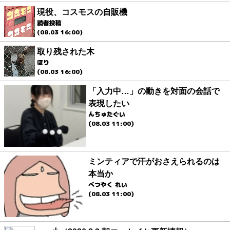
現役、コスモスの自販機
読者投稿
(08.03 16:00)
取り残された木
ほり
(08.03 16:00)
「入力中…」の動きを対面の会話で
表現したい
んちゅたぐい
(08.03 11:00)
ミンティアで汗がおさえられるのは
本当か
べつやく れい
(08.03 11:00)