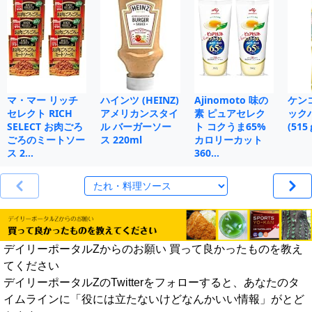
マ・マー リッチ
ハインツ (HEINZ)
Ajinomoto 味の
ケン
セレクト RICH
アメリカンスタイ
素 ピュアセレク
ック
SELECT お肉ごろ
ル バーガーソー
ト コクうま65%
(515
ごろのミートソー
ス 220ml
カロリーカット
ス 2…
360…
デイリーポータルZからのお願い 買って良かったものを教え
てください
デイリーポータルZのTwitterをフォローすると、あなたのタ
イムラインに「役には立たないけどなんかいい情報」がとど