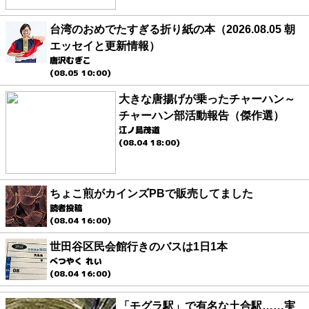
台湾のおめでたすぎる折り紙の本（2026.08.05 朝
エッセイと更新情報）
唐沢むぎこ
(08.05 10:00)
大きな唐揚げが乗ったチャーハン～
チャーハン部活動報告（傑作選）
江ノ島茂道
(08.04 18:00)
ちょこ煎がカインズPBで販売してました
読者投稿
(08.04 16:00)
世田谷区民会館行きのバスは1日1本
べつやく れい
(08.04 16:00)
「モグラ駅」で有名な土合駅……実