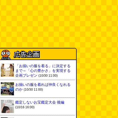
る
(読者投稿)
(08.06 16:00)
AirPodsProは超音波が聞こえる
(林雄司)
(08.06 16:00)
姉がはまったガムランに自分もは
まってみる
(まいしろ)
(08.06
11:00)
60年以上メトロノームを作り続
けている会社
(井上マサキ)
「お揃いの服を着る」に決定する
(08.06
まで～「心の豊かさ」を実現する
11:00)
企画プレゼン
(10/30 11:00)
全然関係ないんですが（2026.8.6
お揃いの服を着れば仲良くなれる
朝エッセイと更新情報）
(佐伯)
のか
(10/30 11:00)
(08.06 10:00)
土浦の高架道路「土浦ニューウェ
鑑定しないお宝鑑定大会 後編
イ」を見に行く（傑作選）
(西村
(10/16 16:00)
まさゆき)
(08.05 18:00)