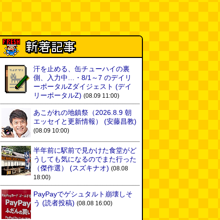
汗を止める、缶チューハイの裏
側、入力中…・8/1～7 のデイリ
ーポータルZダイジェスト
(デイ
リーポータルZ)
(08.09 11:00)
あこがれの地鎮祭（2026.8.9 朝
エッセイと更新情報）
(安藤昌教)
(08.09 10:00)
半年前に駅前で見かけた食堂がど
うしても気になるのでまた行った
（傑作選）
(スズキナオ)
(08.08
18:00)
PayPayでゲシュタルト崩壊しそ
う
(読者投稿)
(08.08 16:00)