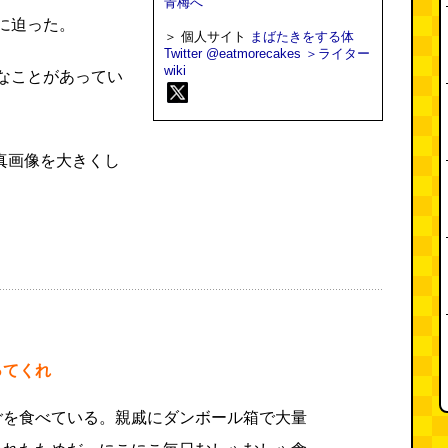
青梅へ
に迫った。
＞ 個人サイト
まばたきをする体
Twitter @eatmorecakes
＞ライター
wiki
なことがあってい
真画像を大きくし
ってくれ
ごを食べている。親戚にダンボール箱で大量