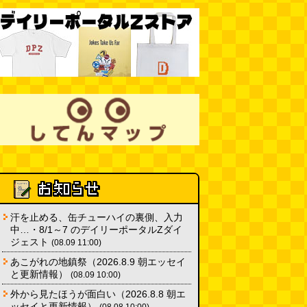
ちょこ煎がカインズPBで販売し
てました
(読者投稿)
(08.04 16:00)
世田谷区民会館行きのバスは1日
1本
(べつやく れい)
(08.04 16:00)
「モグラ駅」で有名な土合駅……
実は真の秘境駅はお隣の湯檜曽駅
だった
(ぼっちのazumiさん)
(08.04 11:00)
汗を止める、缶チューハイの裏側、入力
中…・8/1～7 のデイリーポータルZダイ
ジェスト
(08.09 11:00)
あこがれの地鎮祭（2026.8.9 朝エッセイ
と更新情報）
(08.09 10:00)
外から見たほうが面白い（2026.8.8 朝エ
ッセイと更新情報）
(08.08 10:00)