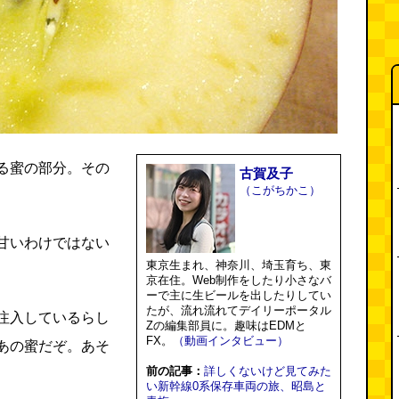
る蜜の部分。その
古賀及子
（こがちかこ）
甘いわけではない
東京生まれ、神奈川、埼玉育ち、東
京在住。Web制作をしたり小さなバ
ーで主に生ビールを出したりしてい
たが、流れ流れてデイリーポータル
注入しているらし
Zの編集部員に。趣味はEDMと
FX。
（動画インタビュー）
あの蜜だぞ。あそ
前の記事：
詳しくないけど見てみた
い新幹線0系保存車両の旅、昭島と