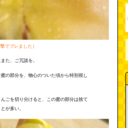
衝撃でブレました）
たまた、ご冗談を。
な蜜の部分を、物心のついた頃から特別視し
りんごを切り分けると、この蜜の部分は捨て
ことが多い。