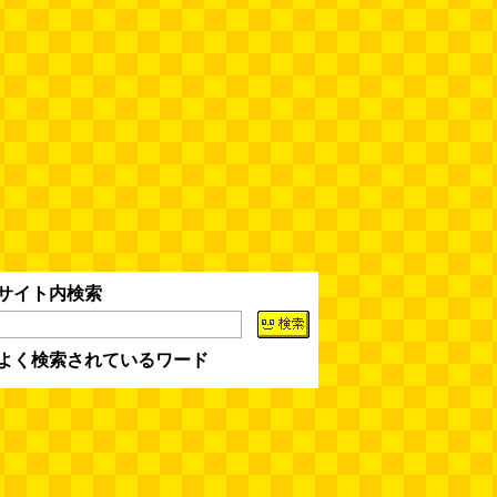
みんなにおいを嗅ぎたくなる、め
んたいこ色のハンドソープ
(鈴木
さくら)
(08.07 16:00)
平成のデニムペンケースを自作す
る
(とりもちうずら)
(08.07 11:00)
揖保乃糸の「そうめん」ではな
く、揖保乃糸の「パスタ」を食べ
る
(地主恵亮)
(08.07 11:00)
サイト内検索
人間ドックと能力者の医者
（2026.8.7 朝エッセイと更新情
報）
(べつやく れい)
(08.07 10:00)
よく検索されているワード
木を放置してはいけない～成長し
て手に負えなくなった木を伐採し
てもらう～（傑作選）
(安藤昌教)
(08.06 18:00)
黄金トイレと金箔は触ると剥がれ