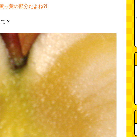
黄っ黄の部分だよね?!
って？