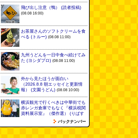
飛び出し注意（鴨）
(読者投稿)
(08.08 16:00)
お茶屋さんのソフトクリームを食
べる
(トルー)
(08.08 11:00)
九州うどんを一日中食べ続けてみ
た
(ヨシダプロ)
(08.08 11:00)
外から見たほうが面白い
（2026.8.8 朝エッセイと更新情
報）
(文園うどん)
(08.08 10:00)
横浜観光で行くべきは中華街でも
赤レンガ倉庫でもなく『横浜税関
資料展示室』（傑作選）
(りばす
と)
(08.07 18:00)
バックナンバー
缶ビールのエレベーター
(読者投
稿)
(08.07 16:00)