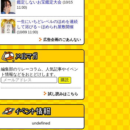
鑑定しないお宝鑑定大会
(10/15
ヘアスタイルが3Dになっている
11:00)
美容室の看板
(読者投稿)
(08.05
16:00)
一生にいちどレベルのほめを連続
皿に乗った豚バラブロックの指輪
して浴びる～ほめられ屋敷開催
(べつやく れい)
(08.05 16:00)
(10/09 11:00)
広告企画のごあんない
フエラムネをさらに笛っぽくした
らホイッスルになりました
(爲房
新太朗)
(08.05 11:00)
編集部のリレーコラム、人気記事やイベン
缶チューハイの内側の世界
(パリ
ト情報などをおとどけします。
ッコ)
(08.05 11:00)
購読
台湾のおめでたすぎる折り紙の本
試し読みはこちら
（2026.08.05 朝エッセイと更新
情報）
(唐沢むぎこ)
(08.05 10:00)
大きな唐揚げが乗ったチャーハン
～チャーハン部活動報告（傑作
undefined
選）
(江ノ島茂道)
(08.04 18:00)