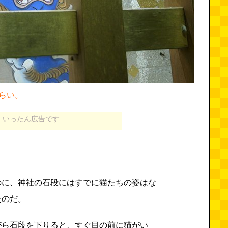
らい。
いったん広告です
のに、神社の石段にはすでに猫たちの姿はな
たのだ。
がら石段を下りると、すぐ目の前に猫がい