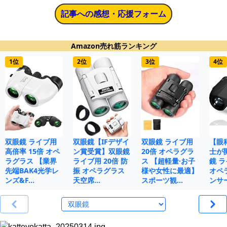
記事への感想・応援フォーム
Amazon売れ筋ランキング
1位
2位
3位
4位
双眼鏡 ライブ用
双眼鏡【IFデザイ
双眼鏡 ライブ用
【眼
高倍率 15倍 オペ
ン賞受賞】双眼鏡
20倍 オペラグラ
士が
ラグラス 【業界
ライブ用 20倍 防
ス 【超軽量·お子
鏡 ラ
先端BAK4光学レ
振 オペラグラス
様や女性に最適】
オペ
ンズ&F…
天空席…
スポーツ観…
ンサ