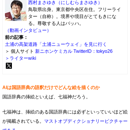
西村まさゆき
（にしむらまさゆき）
鳥取県出身。東京都中央区在住。フリーライ
ター（自称）。境界や境目がとてもきにな
る。尊敬する人はバッハ。
（動画インタビュー）
前の記事：
土浦の高架道路「土浦ニューウェイ」を見に行く
＞ 個人サイト
新ニホンケミカル
TwitterID：tokyo26
＞ライターwiki
AIは国語辞典の語釈だけでどんな絵を描くのか
国語辞典の挿絵といえば、七福神だろう。
七福神は、挿絵のある国語辞典には必ずといっていいほど絵
が掲載されている。
マストオブディクショナリーピクチャー