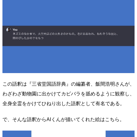
この語釈は『三省堂国語辞典』の編纂者、飯間浩明さんが、
わざわざ動物園に出かけてカピバラを舐めるように観察し、
全身全霊をかけてひねり出した語釈として有名である。
で、そんな語釈からAIくんが描いてくれた絵はこちら。