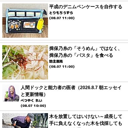
平成のデニムペンケースを自作する
とりもちうずら
(08.07 11:00)
揖保乃糸の「そうめん」ではなく、
揖保乃糸の「パスタ」を食べる
地主恵亮
(08.07 11:00)
人間ドックと能力者の医者（2026.8.7 朝エッセイ
と更新情報）
べつやく れい
(08.07 10:00)
木を放置してはいけない～成長して
手に負えなくなった木を伐採しても