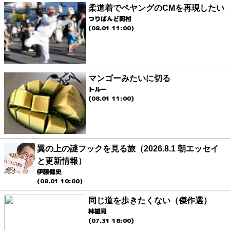
柔道着でペヤングのCMを再現したい
つりばんど岡村
(08.01 11:00)
マンゴーみたいに切る
トルー
(08.01 11:00)
翼の上の謎フックを見る旅（2026.8.1 朝エッセイ
と更新情報）
伊藤健史
(08.01 10:00)
同じ道を歩きたくない（傑作選）
林雄司
(07.31 18:00)