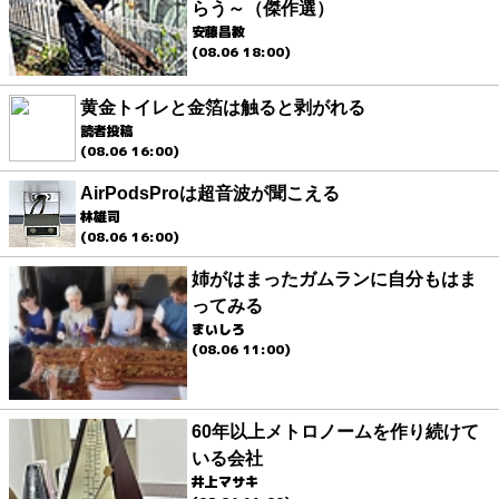
らう～（傑作選）
安藤昌教
(08.06 18:00)
黄金トイレと金箔は触ると剥がれる
読者投稿
(08.06 16:00)
AirPodsProは超音波が聞こえる
林雄司
(08.06 16:00)
姉がはまったガムランに自分もはま
ってみる
まいしろ
(08.06 11:00)
60年以上メトロノームを作り続けて
いる会社
井上マサキ