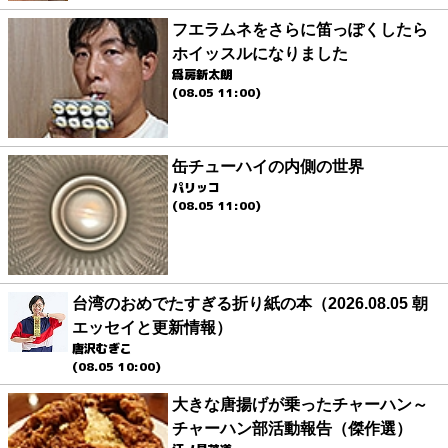
フエラムネをさらに笛っぽくしたら
ホイッスルになりました
爲房新太朗
(08.05 11:00)
缶チューハイの内側の世界
パリッコ
(08.05 11:00)
台湾のおめでたすぎる折り紙の本（2026.08.05 朝
エッセイと更新情報）
唐沢むぎこ
(08.05 10:00)
大きな唐揚げが乗ったチャーハン～
チャーハン部活動報告（傑作選）