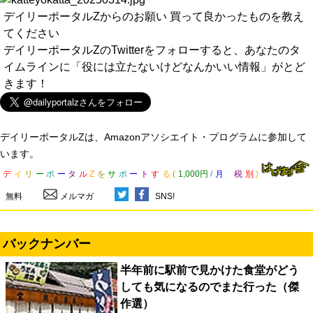
デイリーポータルZからのお願い 買って良かったものを教え
てください
デイリーポータルZのTwitterをフォローすると、あなたのタ
イムラインに「役には立たないけどなんかいい情報」がとど
きます！
デイリーポータルZは、Amazonアソシエイト・プログラムに参加して
います。
デ
イ
リ
ー
ポ
ー
タ
ル
Z
を
サ
ポ
ー
ト
す
る
(
1,000円
/
月
税
別
)
無料
メルマガ
SNS!
バックナンバー
半年前に駅前で見かけた食堂がどう
しても気になるのでまた行った（傑
作選）