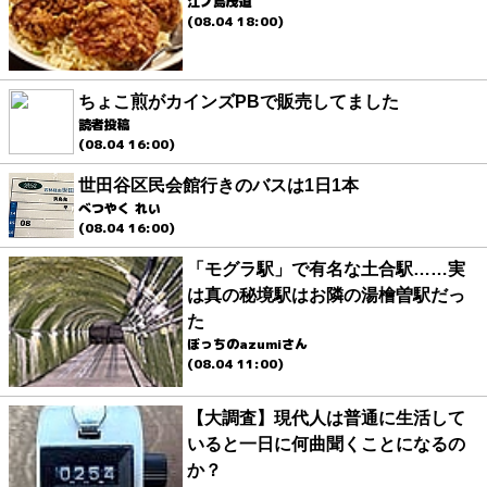
江ノ島茂道
(08.04 18:00)
ちょこ煎がカインズPBで販売してました
読者投稿
(08.04 16:00)
世田谷区民会館行きのバスは1日1本
べつやく れい
(08.04 16:00)
「モグラ駅」で有名な土合駅……実
は真の秘境駅はお隣の湯檜曽駅だっ
た
ぼっちのazumiさん
(08.04 11:00)
【大調査】現代人は普通に生活して
いると一日に何曲聞くことになるの
か？