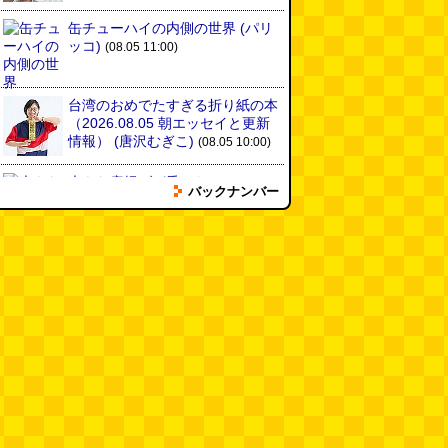
缶チューハイの内側の世界
(パリ
ッコ)
(08.05 11:00)
台湾のおめでたすぎる折り紙の本
（2026.08.05 朝エッセイと更新
情報）
(唐沢むぎこ)
(08.05 10:00)
大きな唐揚げが乗ったチャーハン
バックナンバー
～チャーハン部活動報告（傑作
選）
(江ノ島茂道)
(08.04 18:00)
ちょこ煎がカインズPBで販売し
てました
(読者投稿)
(08.04 16:00)
世田谷区民会館行きのバスは1日
1本
(べつやく れい)
(08.04 16:00)
「モグラ駅」で有名な土合駅……
実は真の秘境駅はお隣の湯檜曽駅