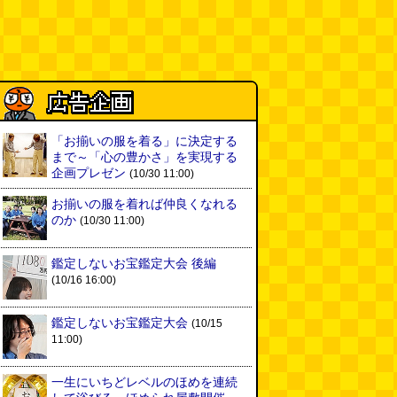
「入力中…」の動きを対面の会話
で表現したい
(んちゅたぐい)
(08.03 11:00)
ミンティアで汗がおさえられるの
は本当か
(べつやく れい)
(08.03
11:00)
eco小（2026.8.3 朝エッセイと更
「お揃いの服を着る」に決定する
新情報）
(ほり)
まで～「心の豊かさ」を実現する
(08.03 10:00)
企画プレゼン
(10/30 11:00)
お揃いの服を着れば仲良くなれる
夏の良さ、庭の木を抜く、AIっぽ
のか
(10/30 11:00)
さ・7/25～31 のデイリーポータ
ルZダイジェスト
(デイリーポー
タルZ)
(08.02 11:00)
鑑定しないお宝鑑定大会 後編
(10/16 16:00)
おもしろいって言われたい 第1回
(林雄司)
(08.02 11:00)
鑑定しないお宝鑑定大会
(10/15
11:00)
冷房の壊れた焼肉屋（2026.8.2
朝エッセイと更新情報）
(トルー)
一生にいちどレベルのほめを連続
(08.02 10:00)