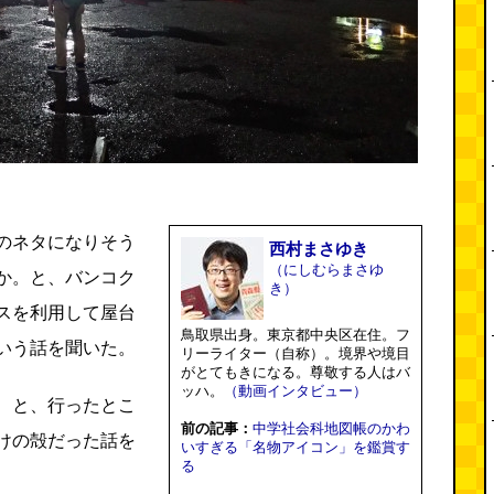
のネタになりそう
西村まさゆき
（にしむらまさゆ
か。と、バンコク
き）
スを利用して屋台
鳥取県出身。東京都中央区在住。フ
いう話を聞いた。
リーライター（自称）。境界や境目
がとてもきになる。尊敬する人はバ
ッハ。
（動画インタビュー）
 と、行ったとこ
前の記事：
中学社会科地図帳のかわ
けの殻だった話を
いすぎる「名物アイコン」を鑑賞す
る