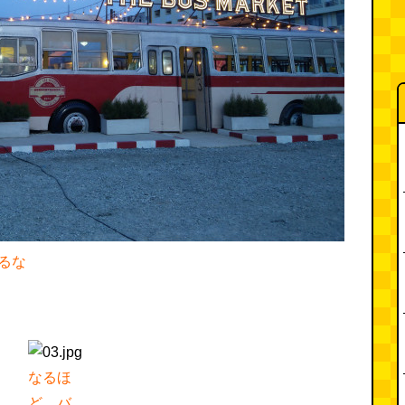
るな
なるほ
ど、バ