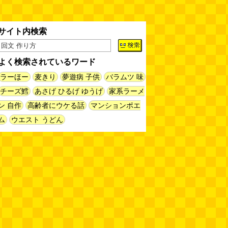
だった
(ぼっちのazumiさん)
(08.04 11:00)
【大調査】現代人は普通に生活し
サイト内検索
ていると一日に何曲聞くことにな
るのか？
(石井公二)
(08.04 11:00)
よく検索されているワード
ベランダに咲いた小さな花
（2026.8.4 朝エッセイ/西村まさ
ラーほー
麦きり
夢遊病 子供
バラムツ 味
ゆき）
(西村まさゆき)
(08.04
チーズ鱈
あさげ ひるげ ゆうげ
家系ラーメ
10:00)
ン 自作
高齢者にウケる話
マンションポエ
SDカードのケチャップ和え / う
ム
ウエスト うどん
っかりデイリー 2026年8月1日号
(デイリーポータルZ)
(08.03 17:00)
現役、コスモスの自販機
(読者投
稿)
(08.03 16:00)
取り残された木
(ほり)
(08.03
16:00)