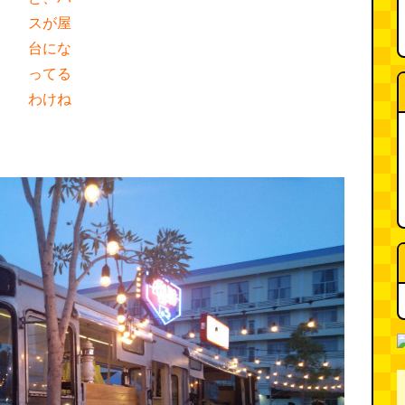
スが屋
台にな
ってる
わけね