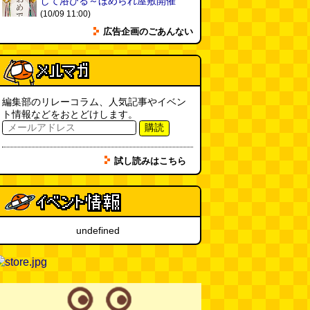
して浴びる～ほめられ屋敷開催
(10/09 11:00)
カシューナッツの果実、カシュー
広告企画のごあんない
アップルは甘渋かった（傑作選）
(玉置標本)
(08.01 18:00)
非常口の可能性があるタイヤ
(ん
ちゅたぐい)
(08.01 16:00)
編集部のリレーコラム、人気記事やイベン
ト情報などをおとどけします。
青森駅前にはビーチがある
(読者
購読
投稿)
(08.01 16:00)
試し読みはこちら
柔道着でペヤングのCMを再現し
たい
(つりばんど岡村)
(08.01
11:00)
undefined
マンゴーみたいに切る
(トルー)
(08.01 11:00)
翼の上の謎フックを見る旅
（2026.8.1 朝エッセイと更新情