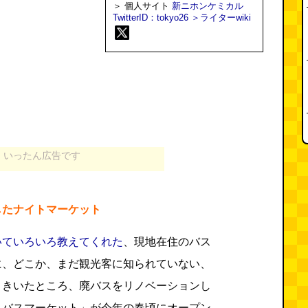
＞ 個人サイト
新ニホンケミカル
TwitterID：tokyo26
＞ライターwiki
いったん広告です
したナイトマーケット
いていろいろ教えてくれた
、現地在住のバス
に、どこか、まだ観光客に知られていない、
ときいたところ、廃バスをリノベーションし
・バスマーケット」が今年の春頃にオープン