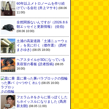
60年以上メトロノームを作り続
けている会社
(井上マサキ)
(08.06
11:00)
全然関係ないんですが（2026.8.6
朝エッセイと更新情報）
(佐伯)
(08.06 10:00)
土浦の高架道路「土浦ニューウェ
イ」を見に行く（傑作選）
(西村
まさゆき)
(08.05 18:00)
ヘアスタイルが3Dになっている
美容室の看板
(読者投稿)
(08.05
16:00)
皿に乗った豚バラブロックの指輪
(べつやく れい)
(08.05 16:00)
フエラムネをさらに笛っぽくした
らホイッスルになりました
(爲房
新太朗)
(08.05 11:00)