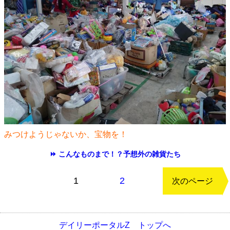
みつけようじゃないか、宝物を！
⏩ こんなものまで！？予想外の雑貨たち
もどる
1
2
次のページ
デイリーポータルZ トップへ