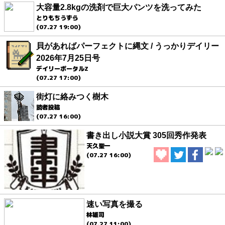
大容量2.8kgの洗剤で巨大パンツを洗ってみた
とりもちうずら
(07.27 19:00)
貝があればパーフェクトに縄文 / うっかりデイリー
2026年7月25日号
デイリーポータルZ
(07.27 17:00)
街灯に絡みつく樹木
読者投稿
(07.27 16:00)
書き出し小説大賞 305回秀作発表
天久聖一
(07.27 16:00)
速い写真を撮る
林雄司
(07.27 11:00)