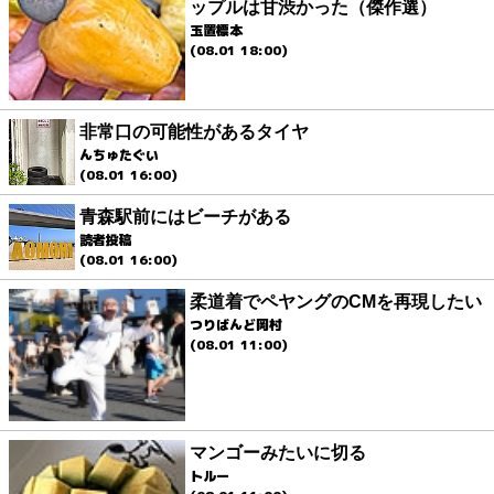
ップルは甘渋かった（傑作選）
玉置標本
(08.01 18:00)
非常口の可能性があるタイヤ
んちゅたぐい
(08.01 16:00)
青森駅前にはビーチがある
読者投稿
(08.01 16:00)
柔道着でペヤングのCMを再現したい
つりばんど岡村
(08.01 11:00)
マンゴーみたいに切る
トルー