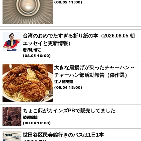
(08.05 11:00)
台湾のおめでたすぎる折り紙の本（2026.08.05 朝
エッセイと更新情報）
唐沢むぎこ
(08.05 10:00)
大きな唐揚げが乗ったチャーハン～
チャーハン部活動報告（傑作選）
江ノ島茂道
(08.04 18:00)
ちょこ煎がカインズPBで販売してました
読者投稿
(08.04 16:00)
世田谷区民会館行きのバスは1日1本