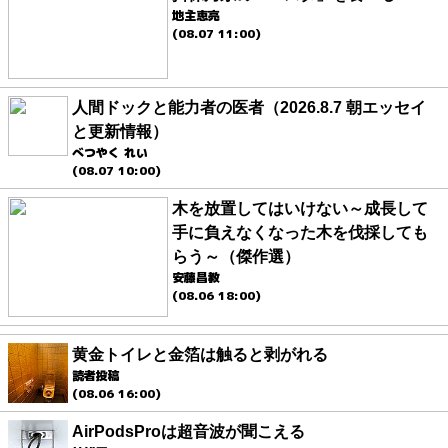
地主恵亮
(08.07 11:00)
人間ドックと能力者の医者（2026.8.7 朝エッセイ
と更新情報）
べつやく れい
(08.07 10:00)
木を放置してはいけない～成長して
手に負えなくなった木を伐採しても
らう～（傑作選）
安藤昌教
(08.06 18:00)
黄金トイレと金箔は触ると剥がれる
読者投稿
(08.06 16:00)
AirPodsProは超音波が聞こえる