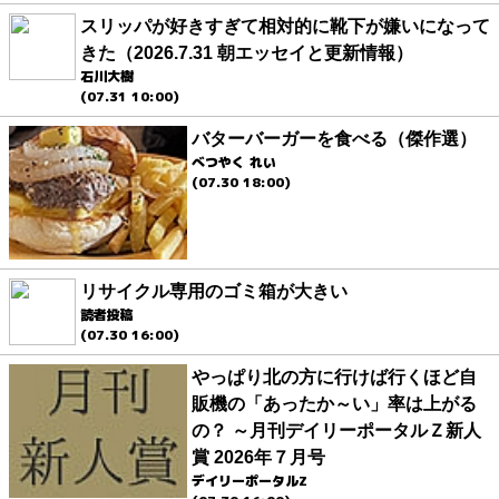
スリッパが好きすぎて相対的に靴下が嫌いになって
きた（2026.7.31 朝エッセイと更新情報）
石川大樹
(07.31 10:00)
バターバーガーを食べる（傑作選）
べつやく れい
(07.30 18:00)
リサイクル専用のゴミ箱が大きい
読者投稿
(07.30 16:00)
やっぱり北の方に行けば行くほど自
販機の「あったか～い」率は上がる
の？ ～月刊デイリーポータルＺ新人
賞 2026年７月号
デイリーポータルZ