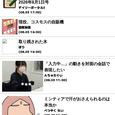
2026年8月1日号
デイリーポータルZ
(08.03 17:00)
現役、コスモスの自販機
読者投稿
(08.03 16:00)
取り残された木
ほり
(08.03 16:00)
「入力中…」の動きを対面の会話で
表現したい
んちゅたぐい
(08.03 11:00)
ミンティアで汗がおさえられるのは
本当か
べつやく れい