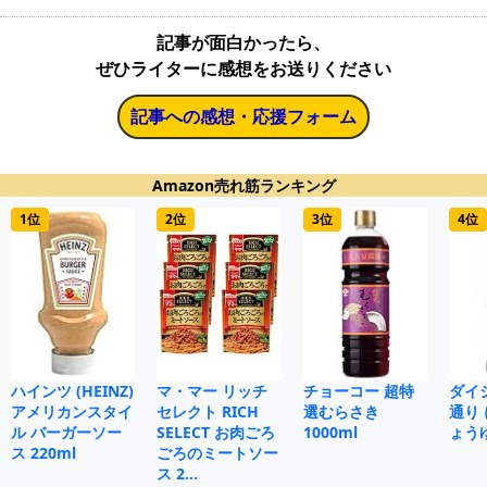
記事が面白かったら、
ぜひライターに感想をお送りください
記事への感想・応援フォーム
Amazon売れ筋ランキング
1位
2位
3位
4位
ハインツ (HEINZ)
マ・マー リッチ
チョーコー 超特
ダイ
アメリカンスタイ
セレクト RICH
選むらさき
通り
ル バーガーソー
SELECT お肉ごろ
1000ml
ょうゆ
ス 220ml
ごろのミートソー
ス 2…