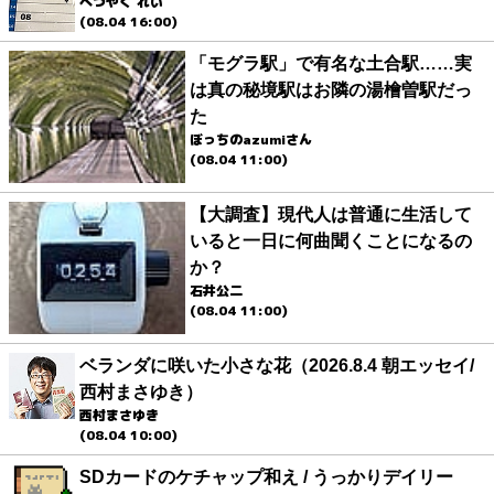
べつやく れい
(08.04 16:00)
「モグラ駅」で有名な土合駅……実
は真の秘境駅はお隣の湯檜曽駅だっ
た
ぼっちのazumiさん
(08.04 11:00)
【大調査】現代人は普通に生活して
いると一日に何曲聞くことになるの
か？
石井公二
(08.04 11:00)
ベランダに咲いた小さな花（2026.8.4 朝エッセイ/
西村まさゆき）
西村まさゆき
(08.04 10:00)
SDカードのケチャップ和え / うっかりデイリー