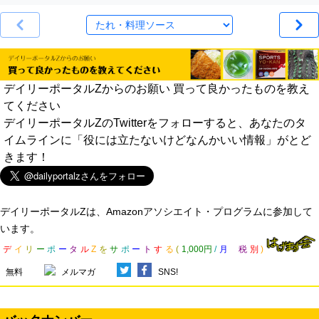
デイリーポータルZからのお願い 買って良かったものを教え
てください
デイリーポータルZのTwitterをフォローすると、あなたのタ
イムラインに「役には立たないけどなんかいい情報」がとど
きます！
デイリーポータルZは、Amazonアソシエイト・プログラムに参加して
います。
デ
イ
リ
ー
ポ
ー
タ
ル
Z
を
サ
ポ
ー
ト
す
る
(
1,000円
/
月
税
別
)
無料
メルマガ
SNS!