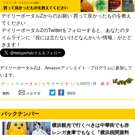
デイリーポータルZからのお願い 買って良かったものを教え
てください
デイリーポータルZのTwitterをフォローすると、あなたのタ
イムラインに「役には立たないけどなんかいい情報」がとど
きます！
デイリーポータルZは、Amazonアソシエイト・プログラムに参加して
います。
デ
イ
リ
ー
ポ
ー
タ
ル
Z
を
サ
ポ
ー
ト
す
る
(
1,000円
/
月
税
別
)
無料
メルマガ
SNS!
バックナンバー
横浜観光で行くべきは中華街でも赤
レンガ倉庫でもなく『横浜税関資料