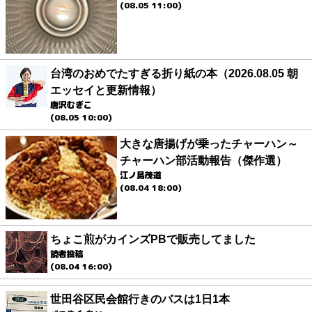
(08.05 11:00)
台湾のおめでたすぎる折り紙の本（2026.08.05 朝
エッセイと更新情報）
唐沢むぎこ
(08.05 10:00)
大きな唐揚げが乗ったチャーハン～
チャーハン部活動報告（傑作選）
江ノ島茂道
(08.04 18:00)
ちょこ煎がカインズPBで販売してました
読者投稿
(08.04 16:00)
世田谷区民会館行きのバスは1日1本