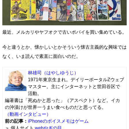
最近、メルカリやヤフオクで古いポパイを買い集めている。
今と違うとか、懐かしいとかそういう懐古主義的な興味では
なく、いま読んで素直に面白いのだ。
林雄司
（はやしゆうじ）
1971年東京生まれ。デイリーポータルZウェブ
マスター。主にインターネットと世田谷区で
活動。
編著書は「死ぬかと思った」（アスペクト）など。イカ
の沖漬けが世界一うまい食べものだと思ってる。
（動画インタビュー）
前の記事：
iPhoneのボイスメモはゲーム
＞ 個人サイト
webやぎの目