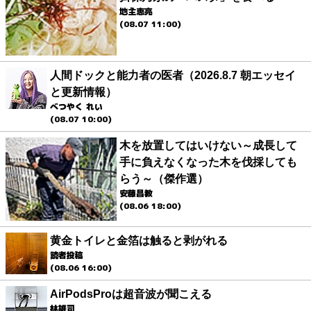
地主恵亮
(08.07 11:00)
人間ドックと能力者の医者（2026.8.7 朝エッセイ
と更新情報）
べつやく れい
(08.07 10:00)
木を放置してはいけない～成長して
手に負えなくなった木を伐採しても
らう～（傑作選）
安藤昌教
(08.06 18:00)
黄金トイレと金箔は触ると剥がれる
読者投稿
(08.06 16:00)
AirPodsProは超音波が聞こえる
林雄司