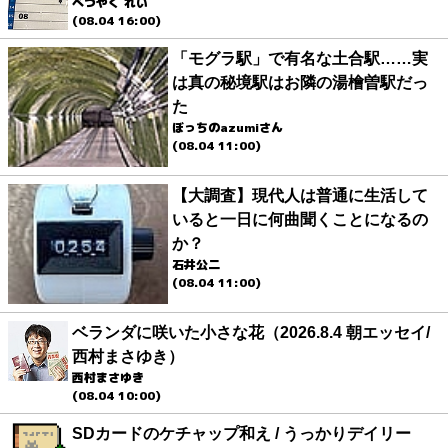
べつやく れい
(08.04 16:00)
「モグラ駅」で有名な土合駅……実
は真の秘境駅はお隣の湯檜曽駅だっ
た
ぼっちのazumiさん
(08.04 11:00)
【大調査】現代人は普通に生活して
いると一日に何曲聞くことになるの
か？
石井公二
(08.04 11:00)
ベランダに咲いた小さな花（2026.8.4 朝エッセイ/
西村まさゆき）
西村まさゆき
(08.04 10:00)
SDカードのケチャップ和え / うっかりデイリー