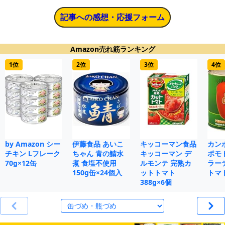
記事への感想・応援フォーム
Amazon売れ筋ランキング
1位
2位
3位
4位
by Amazon シー
伊藤食品 あいこ
キッコーマン食品
カン
チキン Lフレーク
ちゃん 青の鯖水
キッコーマン デ
ポモ
70g×12缶
煮 食塩不使用
ルモンテ 完熟カ
ラー
150g缶×24個入
ットトマト
トマト
388g×6個