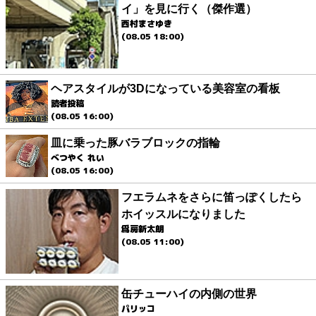
イ」を見に行く（傑作選）
西村まさゆき
(08.05 18:00)
ヘアスタイルが3Dになっている美容室の看板
読者投稿
(08.05 16:00)
皿に乗った豚バラブロックの指輪
べつやく れい
(08.05 16:00)
フエラムネをさらに笛っぽくしたら
ホイッスルになりました
爲房新太朗
(08.05 11:00)
缶チューハイの内側の世界
パリッコ