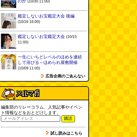
のか
(10/30 11:00)
実は真の秘境駅はお隣の湯檜曽駅
だった
(ぼっちのazumiさん)
(08.04 11:00)
鑑定しないお宝鑑定大会 後編
(10/16 16:00)
【大調査】現代人は普通に生活し
ていると一日に何曲聞くことにな
るのか？
(石井公二)
(08.04 11:00)
鑑定しないお宝鑑定大会
(10/15
11:00)
ベランダに咲いた小さな花
（2026.8.4 朝エッセイ/西村まさ
一生にいちどレベルのほめを連続
ゆき）
(西村まさゆき)
(08.04
して浴びる～ほめられ屋敷開催
10:00)
(10/09 11:00)
SDカードのケチャップ和え / う
広告企画のごあんない
っかりデイリー 2026年8月1日号
(デイリーポータルZ)
(08.03 17:00)
現役、コスモスの自販機
(読者投
稿)
(08.03 16:00)
編集部のリレーコラム、人気記事やイベン
ト情報などをおとどけします。
購読
取り残された木
(ほり)
(08.03
16:00)
試し読みはこちら