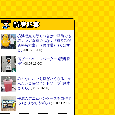
横浜観光で行くべきは中華街でも
赤レンガ倉庫でもなく『横浜税関
資料展示室』（傑作選）
(りばす
と)
(08.07 18:00)
缶ビールのエレベーター
(読者投
稿)
(08.07 16:00)
みんなにおいを嗅ぎたくなる、め
んたいこ色のハンドソープ
(鈴木
さくら)
(08.07 16:00)
平成のデニムペンケースを自作す
る
(とりもちうずら)
(08.07 11:00)