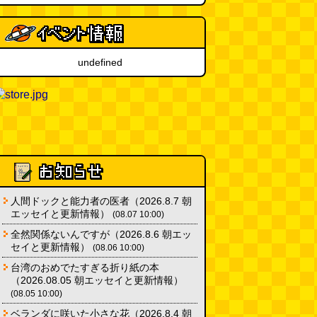
「入力中…」の動きを対面の会話
で表現したい
(んちゅたぐい)
(08.03 11:00)
undefined
ミンティアで汗がおさえられるの
は本当か
(べつやく れい)
(08.03
11:00)
eco小（2026.8.3 朝エッセイと更
新情報）
(ほり)
(08.03 10:00)
人間ドックと能力者の医者（2026.8.7 朝
エッセイと更新情報）
(08.07 10:00)
全然関係ないんですが（2026.8.6 朝エッ
セイと更新情報）
(08.06 10:00)
台湾のおめでたすぎる折り紙の本
（2026.08.05 朝エッセイと更新情報）
(08.05 10:00)
ベランダに咲いた小さな花（2026.8.4 朝