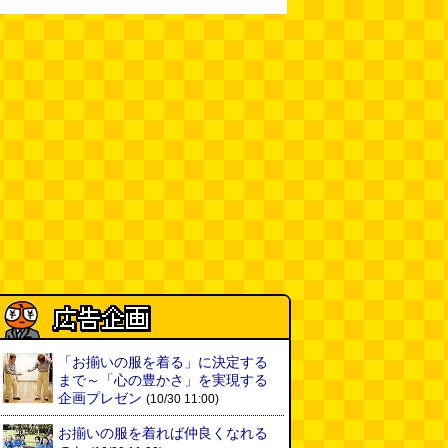
新太朗)
(08.05 11:00)
缶チューハイの内側の世界
(パリ
ッコ)
(08.05 11:00)
台湾のおめでたすぎる折り紙の本
（2026.08.05 朝エッセイと更新
情報）
(唐沢むぎこ)
(08.05 10:00)
大きな唐揚げが乗ったチャーハン
～チャーハン部活動報告（傑作
選）
(江ノ島茂道)
(08.04 18:00)
ちょこ煎がカインズPBで販売し
てました
(読者投稿)
(08.04 16:00)
世田谷区民会館行きのバスは1日
「お揃いの服を着る」に決定する
1本
(べつやく れい)
まで～「心の豊かさ」を実現する
(08.04 16:00)
企画プレゼン
(10/30 11:00)
お揃いの服を着れば仲良くなれる
「モグラ駅」で有名な土合駅……