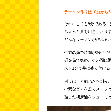
ラーメン作りは10分から
それにしても5分である。
ちょっと具を用意したり
どんなラーメンが作れる
生麺の茹で時間が2分半だ
麺を茹で始め、その間に
スト1分で丼に盛り付け
例えば、万能ねぎを刻み
の素など）を煮てスープ
熱した胡麻油をジューっ