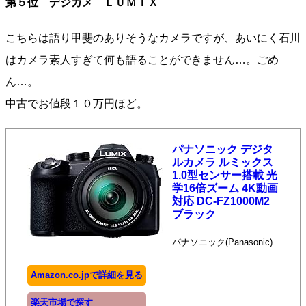
第５位 デジカメ ＬＵＭＩＸ
こちらは語り甲斐のありそうなカメラですが、あいにく石川
はカメラ素人すぎて何も語ることができません…。ごめ
ん…。
中古でお値段１０万円ほど。
パナソニック デジタ
ルカメラ ルミックス
1.0型センサー搭載 光
学16倍ズーム 4K動画
対応 DC-FZ1000M2
ブラック
パナソニック(Panasonic)
Amazon.co.jpで詳細を見る
楽天市場で探す