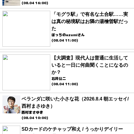
(08.04 16:00)
「モグラ駅」で有名な土合駅……実
は真の秘境駅はお隣の湯檜曽駅だっ
た
ぼっちのazumiさん
(08.04 11:00)
【大調査】現代人は普通に生活して
いると一日に何曲聞くことになるの
か？
石井公二
(08.04 11:00)
ベランダに咲いた小さな花（2026.8.4 朝エッセイ/
西村まさゆき）
西村まさゆき
(08.04 10:00)
SDカードのケチャップ和え / うっかりデイリー