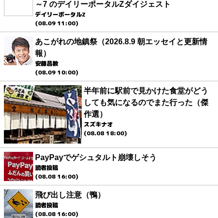
～7 のデイリーポータルZダイジェスト
デイリーポータルZ
(08.09 11:00)
あこがれの地鎮祭（2026.8.9 朝エッセイと更新情
報）
安藤昌教
(08.09 10:00)
半年前に駅前で見かけた食堂がどう
しても気になるのでまた行った（傑
作選）
スズキナオ
(08.08 18:00)
PayPayでゲシュタルト崩壊しそう
読者投稿
(08.08 16:00)
飛び出し注意（鴨）
読者投稿
(08.08 16:00)