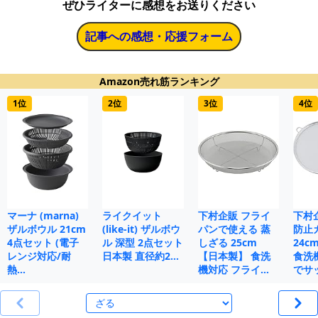
ぜひライターに感想をお送りください
記事への感想・応援フォーム
Amazon売れ筋ランキング
1位
2位
3位
4位
マーナ (marna)
ライクイット
下村企販 フライ
下村
ザルボウル 21cm
(like-it) ザルボウ
パンで使える 蒸
防止
4点セット (電子
ル 深型 2点セット
しざる 25cm
24c
レンジ対応/耐
日本製 直径約2…
【日本製】 食洗
食洗
熱…
機対応 フライ…
でサ