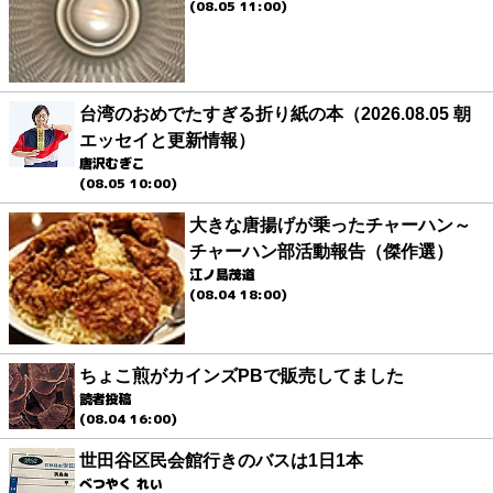
(08.05 11:00)
台湾のおめでたすぎる折り紙の本（2026.08.05 朝
エッセイと更新情報）
唐沢むぎこ
(08.05 10:00)
大きな唐揚げが乗ったチャーハン～
チャーハン部活動報告（傑作選）
江ノ島茂道
(08.04 18:00)
ちょこ煎がカインズPBで販売してました
読者投稿
(08.04 16:00)
世田谷区民会館行きのバスは1日1本
べつやく れい