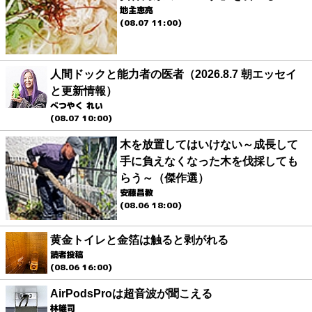
地主恵亮
(08.07 11:00)
人間ドックと能力者の医者（2026.8.7 朝エッセイ
と更新情報）
べつやく れい
(08.07 10:00)
木を放置してはいけない～成長して
手に負えなくなった木を伐採しても
らう～（傑作選）
安藤昌教
(08.06 18:00)
黄金トイレと金箔は触ると剥がれる
読者投稿
(08.06 16:00)
AirPodsProは超音波が聞こえる
林雄司