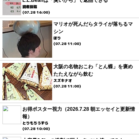
L.L.Beanは「臭いから」で返品できる
読者投稿
(07.28 16:00)
マリオが死んだらタライが落ちるマ
シン
ほり
(07.28 11:00)
大阪の名物おこわ「とん蝶」を褒め
たたえながら飲む
スズキナオ
(07.28 11:00)
お得ポスター視力（2026.7.28 朝エッセイと更新情
報）
とりもちうずら
(07.28 10:00)