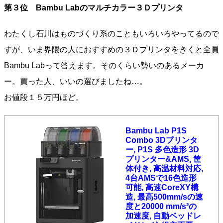
第３位 Bambu Labのマルチカラー３Ｄプリンタ
わたくし石川はものづくり系のこともいろいろやってるので
すが、いま界隈の人におすすめの３Ｄプリンタをきくと全員
Bambu Labって答えます。そのくらい勢いのあるメーカ
ー。買った人、いいの選びましたね…。
お値段１５万円ほど。
Bambu Lab P1S
Combo 3Dプリンタ
ー, P1S 多色造形 3D
プリンター&AMS, 筐
体付き, 高温材料対応,
4台AMSで16色造形
可能, 高速CoreXY構
造, 最高500mm/sの速
度と20000 mm/s²の
加速度, 自動ベッドレ