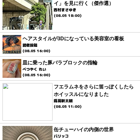
イ」を見に行く（傑作選）
西村まさゆき
(08.05 18:00)
ヘアスタイルが3Dになっている美容室の看板
読者投稿
(08.05 16:00)
皿に乗った豚バラブロックの指輪
べつやく れい
(08.05 16:00)
フエラムネをさらに笛っぽくしたら
ホイッスルになりました
爲房新太朗
(08.05 11:00)
缶チューハイの内側の世界
パリッコ