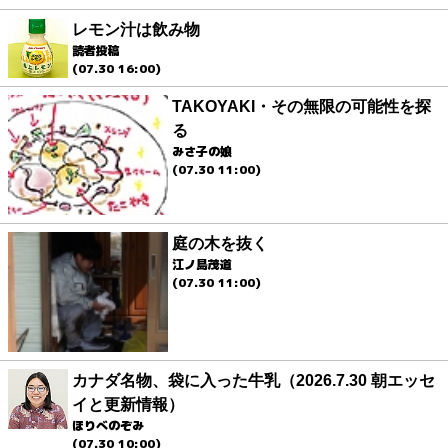
レモン汁は飲み物
読者投稿
(07.30 16:00)
TAKOYAKI・その無限の可能性を探
る
みさ子の娘
(07.30 11:00)
庭の木を抜く
江ノ島茂道
(07.30 11:00)
カナダ名物、袋に入った牛乳（2026.7.30 朝エッセ
イと更新情報）
ほりべのぞみ
(07.30 10:00)