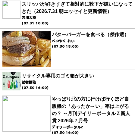
スリッパが好きすぎて相対的に靴下が嫌いになって
きた（2026.7.31 朝エッセイと更新情報）
石川大樹
(07.31 10:00)
バターバーガーを食べる（傑作選）
べつやく れい
(07.30 18:00)
リサイクル専用のゴミ箱が大きい
読者投稿
(07.30 16:00)
やっぱり北の方に行けば行くほど自
販機の「あったか～い」率は上がる
の？ ～月刊デイリーポータルＺ新人
賞 2026年７月号
デイリーポータルZ
(07.30 16:00)