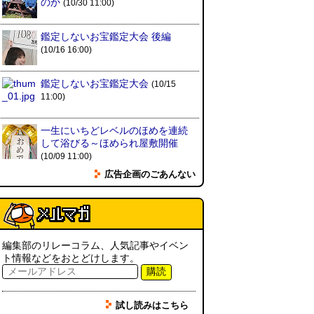
カシューナッツの果実、カシュー
のか
(10/30 11:00)
アップルは甘渋かった（傑作選）
(玉置標本)
(08.01 18:00)
鑑定しないお宝鑑定大会 後編
(10/16 16:00)
非常口の可能性があるタイヤ
(ん
ちゅたぐい)
(08.01 16:00)
鑑定しないお宝鑑定大会
(10/15
11:00)
青森駅前にはビーチがある
(読者
投稿)
(08.01 16:00)
一生にいちどレベルのほめを連続
して浴びる～ほめられ屋敷開催
(10/09 11:00)
柔道着でペヤングのCMを再現し
広告企画のごあんない
たい
(つりばんど岡村)
(08.01
11:00)
マンゴーみたいに切る
(トルー)
(08.01 11:00)
編集部のリレーコラム、人気記事やイベン
ト情報などをおとどけします。
翼の上の謎フックを見る旅
購読
（2026.8.1 朝エッセイと更新情
報）
(伊藤健史)
(08.01 10:00)
試し読みはこちら