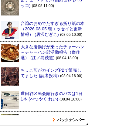
缶チューハイの内側の世界
(パリ
ッコ)
(08.05 11:00)
台湾のおめでたすぎる折り紙の本
（2026.08.05 朝エッセイと更新
情報）
(唐沢むぎこ)
(08.05 10:00)
大きな唐揚げが乗ったチャーハン
～チャーハン部活動報告（傑作
選）
(江ノ島茂道)
(08.04 18:00)
ちょこ煎がカインズPBで販売し
てました
(読者投稿)
(08.04 16:00)
世田谷区民会館行きのバスは1日
1本
(べつやく れい)
(08.04 16:00)
「モグラ駅」で有名な土合駅……
バックナンバー
実は真の秘境駅はお隣の湯檜曽駅
だった
(ぼっちのazumiさん)
(08.04 11:00)