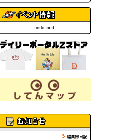
同じ道を歩きたくない（傑作選）
(林雄司)
(07.31 18:00)
undefined
動画）海外ドラマでみた「詩の朗
読会」をやる
(デイリーポータル
Z)
(07.31 17:00)
パンダウナギのイラストが嘘すぎ
る
(読者投稿)
(07.31 16:00)
編集部日記