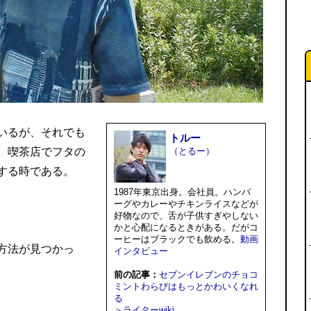
いるが、それでも
トルー
、喫茶店でフタの
（とるー）
する時である。
1987年東京出身。会社員。ハンバ
ーグやカレーやチキンライスなどが
好物なので、舌が子供すぎやしない
かと心配になるときがある。だがコ
ーヒーはブラックでも飲める。
動画
方法が見つかっ
インタビュー
前の記事：
セブンイレブンのチョコ
ミントわらびはもっとかわいくなれ
る
＞ライターwiki