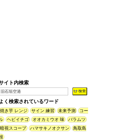
【大調査】現代人は普通に生活し
ていると一日に何曲聞くことにな
るのか？
(石井公二)
(08.04 11:00)
ベランダに咲いた小さな花
（2026.8.4 朝エッセイ/西村まさ
ゆき）
(西村まさゆき)
(08.04
10:00)
SDカードのケチャップ和え / う
っかりデイリー 2026年8月1日号
(デイリーポータルZ)
(08.03 17:00)
サイト内検索
現役、コスモスの自販機
(読者投
稿)
(08.03 16:00)
よく検索されているワード
取り残された木
(ほり)
(08.03
焼き芋 レンジ
サイン 練習
未来予測
コー
16:00)
ル
ヘビイチゴ
オオカミウオ 味
バラムツ
暗視スコープ
ハマサキノオクサン
鳥取島
「入力中…」の動きを対面の会話
根
で表現したい
(んちゅたぐい)