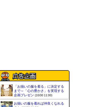
(08.03 11:00)
ミンティアで汗がおさえられるの
は本当か
(べつやく れい)
(08.03
11:00)
eco小（2026.8.3 朝エッセイと更
新情報）
(ほり)
(08.03 10:00)
夏の良さ、庭の木を抜く、AIっぽ
さ・7/25～31 のデイリーポータ
ルZダイジェスト
(デイリーポー
タルZ)
(08.02 11:00)
おもしろいって言われたい 第1回
(林雄司)
(08.02 11:00)
「お揃いの服を着る」に決定する
冷房の壊れた焼肉屋（2026.8.2
まで～「心の豊かさ」を実現する
朝エッセイと更新情報）
(トルー)
企画プレゼン
(10/30 11:00)
(08.02 10:00)
お揃いの服を着れば仲良くなれる