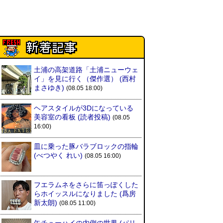
土浦の高架道路「土浦ニューウェ
イ」を見に行く（傑作選）
(西村
まさゆき)
(08.05 18:00)
ヘアスタイルが3Dになっている
美容室の看板
(読者投稿)
(08.05
16:00)
皿に乗った豚バラブロックの指輪
(べつやく れい)
(08.05 16:00)
フエラムネをさらに笛っぽくした
らホイッスルになりました
(爲房
新太朗)
(08.05 11:00)