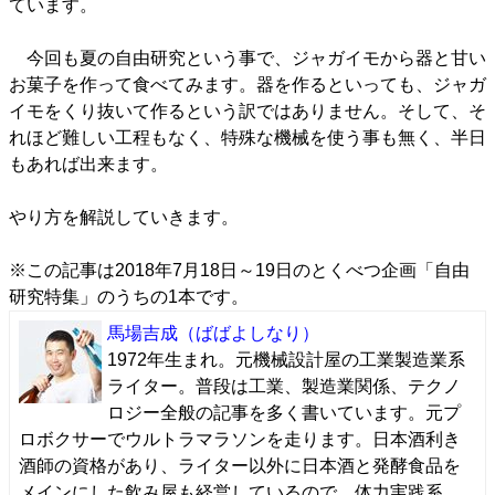
ています。
今回も夏の自由研究という事で、ジャガイモから器と甘い
お菓子を作って食べてみます。器を作るといっても、ジャガ
イモをくり抜いて作るという訳ではありません。そして、そ
れほど難しい工程もなく、特殊な機械を使う事も無く、半日
もあれば出来ます。
やり方を解説していきます。
※この記事は
2018年7月18日～19日のとくべつ企画「自由
研究特集」のうちの1本です
。
馬場吉成
（ばばよしなり）
1972年生まれ。元機械設計屋の工業製造業系
ライター。普段は工業、製造業関係、テクノ
ロジー全般の記事を多く書いています。元プ
ロボクサーでウルトラマラソンを走ります。日本酒利き
酒師の資格があり、ライター以外に日本酒と発酵食品を
メインにした飲み屋も経営しているので、体力実践系、