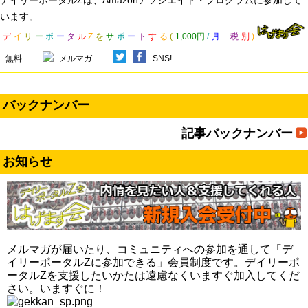
います。
デ
イ
リ
ー
ポ
ー
タ
ル
Z
を
サ
ポ
ー
ト
す
る
(
1,000円
/
月
税
別
)
無料
メルマガ
SNS!
バックナンバー
記事バックナンバー
お知らせ
メルマガが届いたり、コミュニティへの参加を通して「デ
イリーポータルZに参加できる」会員制度です。デイリーポ
ータルZを支援したいかたは遠慮なくいますぐ加入してくだ
さい。いますぐに！