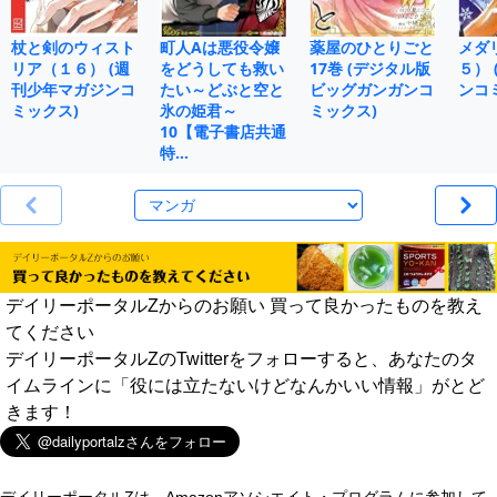
杖と剣のウィスト
町人Aは悪役令嬢
薬屋のひとりごと
メダ
リア（１６） (週
をどうしても救い
17巻 (デジタル版
５）
刊少年マガジンコ
たい～どぶと空と
ビッグガンガンコ
ンコ
ミックス)
氷の姫君～
ミックス)
10【電子書店共通
特…
デイリーポータルZからのお願い 買って良かったものを教え
てください
デイリーポータルZのTwitterをフォローすると、あなたのタ
イムラインに「役には立たないけどなんかいい情報」がとど
きます！
デイリーポータルZは、Amazonアソシエイト・プログラムに参加して