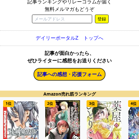
記事ランキングやリレーコラムが届く
無料メルマガもどうぞ
登録
デイリーポータルZ トップへ
記事が面白かったら、
ぜひライターに感想をお送りください
記事への感想・応援フォーム
Amazon売れ筋ランキング
1位
2位
3位
4位