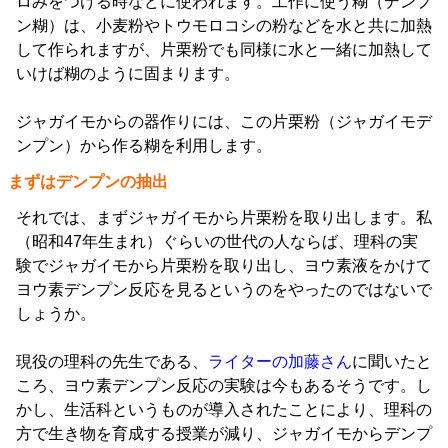
ロみをつける時などに使われます。工作に使う糊（デンプ
ン糊）は、小麦粉やトウモロコシの粉などを水と共に加熱
して作られますが、片栗粉でも同様に水と一緒に加熱して
いけば糊のように固まります。
ジャガイモからの器作りには、この片栗粉（ジャガイモデ
ンプン）から作る糊を利用します。
まずはデンプンの抽出
それでは、まずジャガイモから片栗粉を取り出します。私
（昭和47年生まれ）ぐらいの世代の人ならば、理科の実
験でジャガイモから片栗粉を取り出し、ヨウ素液をかけて
ヨウ素デンプン反応を見るというのをやったのではないで
しょうか。
現役の理科の先生である、
ライターの加藤さん
に聞いたと
ころ、ヨウ素デンプン反応の実験は今もあるそうです。し
かし、生活科というものが導入されたことにより、理科の
方で生き物を育成する授業が減り、ジャガイモからデンプ