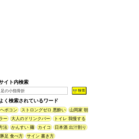
サイト内検索
よく検索されているワード
ヘボコン
ストロングゼロ 悪酔い
山岡家 朝
ラー
大人のドリンクバー
トイレ 我慢する
方法
かんすい 麺
カイコ
日本酒 出汁割り
豚足 食べ方
サイン 書き方