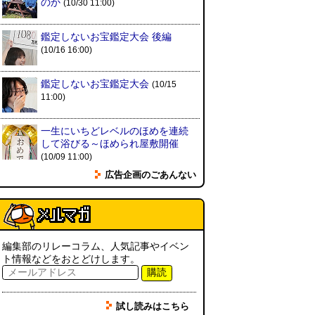
のか
(10/30 11:00)
鑑定しないお宝鑑定大会 後編
(10/16 16:00)
鑑定しないお宝鑑定大会
(10/15
11:00)
一生にいちどレベルのほめを連続
して浴びる～ほめられ屋敷開催
(10/09 11:00)
広告企画のごあんない
編集部のリレーコラム、人気記事やイベン
ト情報などをおとどけします。
購読
試し読みはこちら