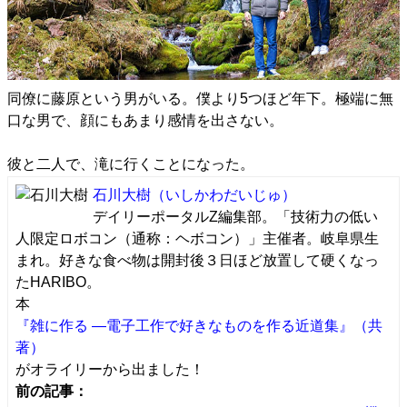
同僚に藤原という男がいる。僕より5つほど年下。極端に無
口な男で、顔にもあまり感情を出さない。
彼と二人で、滝に行くことになった。
石川大樹
（いしかわだいじゅ）
デイリーポータルZ編集部。「技術力の低い
人限定ロボコン（通称：ヘボコン）」主催者。岐阜県生
まれ。好きな食べ物は開封後３日ほど放置して硬くなっ
たHARIBO。
本
『雑に作る ―電子工作で好きなものを作る近道集』（共
著）
がオライリーから出ました！
前の記事：