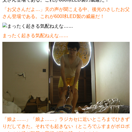
「お父さんだよ…」天の声が聞こえる中、後光のさしたお父
さん登場である。これが600球LED製の威厳だ！
まったく起きる気配ねえな……
「娘よ……」「娘よ……」ラジカセに近いところまでひきず
りだしてきた。それでも起きない（ところでふすまがボロボ