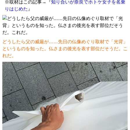
※取材はこの記事→『
知り合いが奈良でホトケ女子を名乗
りはじめた
』
どうしたら父の威厳が……先日の仏像めぐり取材で「光背」
というものを知った。仏さまの後光を表す部位だそうだ。こ
れだ。