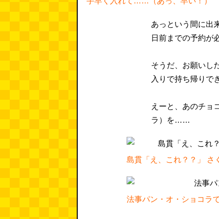
手早く入れて……（あっ、早い！）
あっという間に出
日前までの予約が
そうだ、お願いし
入りで持ち帰りで
えーと、あのチョ
ラ）を……
島貫「え、これ？？」 さ
法事パン・オ・ショコラ