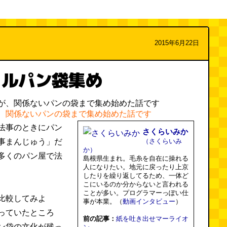
2015年6月22日
カルパン袋集め
、関係ないパンの袋まで集め始めた話です
法事のときにパン
さくらいみか
事まんじゅう」だ
（さくらいみ
か）
多くのパン屋で法
島根県生まれ。毛糸を自在に操れる
人になりたい。地元に戻ったり上京
したりを繰り返してるため、一体ど
こにいるのか分からないと言われる
ことが多い。プログラマーっぽい仕
比較してみよ
事が本業。（
動画インタビュー
）
っていたところ
前の記事：
紙を吐き出せマーライオ
ン袋の文化が残っ