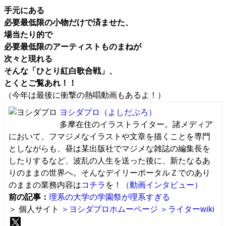
手元にある
必要最低限の小物だけで済ませた、
場当たり的で
必要最低限のアーティストものまねが
次々と現れる
そんな「ひとり紅白歌合戦」、
とくとご覧あれ！！
（今年は最後に衝撃の熱唱動画もあるよ！）
ヨシダプロ
（よしだぷろ）
多摩在住のイラストライター。諸メディア
において、フマジメなイラストや文章を描くことを専門
としながらも、昼は某出版社でマジメな雑誌の編集長を
したりするなど、波乱の人生を送った後に、新たなるあ
りのままの世界へ。そんなデイリーポータルＺでのあり
のままの業務内容は
コチラ
を！
（動画インタビュー）
前の記事：
理系の大学の学園祭が理系すぎる
＞ 個人サイト
＞ヨシダプロホムーページ
＞ライターwiki